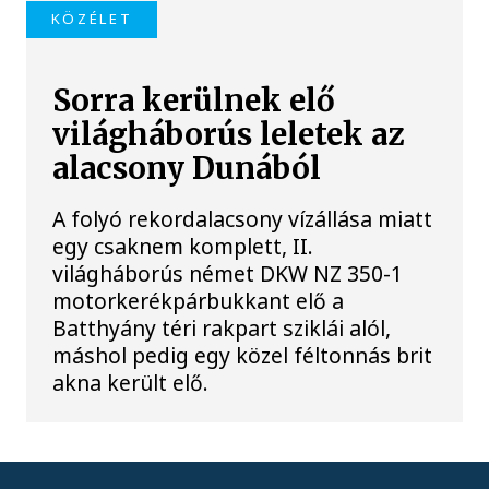
KÖZÉLET
Sorra kerülnek elő
világháborús leletek az
alacsony Dunából
A folyó rekordalacsony vízállása miatt
egy csaknem komplett, II.
világháborús német DKW NZ 350-1
motorkerékpárbukkant elő a
Batthyány téri rakpart sziklái alól,
máshol pedig egy közel féltonnás brit
akna került elő.