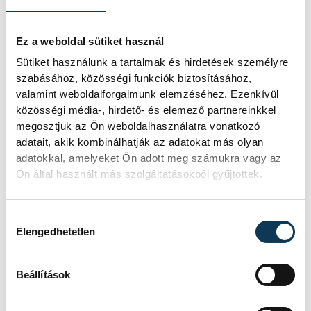
közélet
Porga Gyula
civil
Ez a weboldal sütiket használ
Autispektrum Egyesület
autizmus
Sütiket használunk a tartalmak és hirdetések személyre
Brokés Judit
szabásához, közösségi funkciók biztosításához,
valamint weboldalforgalmunk elemzéséhez. Ezenkívül
közösségi média-, hirdető- és elemező partnereinkkel
megosztjuk az Ön weboldalhasználatra vonatkozó
adatait, akik kombinálhatják az adatokat más olyan
adatokkal, amelyeket Ön adott meg számukra vagy az
FOTÓS
SZERZŐ
Ön által használt más szolgáltatásokból gyűjtöttek.
Domján
vehir.hu
Attila
Hozzájárulás kiválasztása
Elengedhetetlen
Beállítások