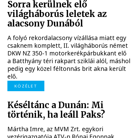
Sorra kerülnek elő
világháborús leletek az
alacsony Dunából
A folyó rekordalacsony vízállása miatt egy
csaknem komplett, II. világháborús német
DKW NZ 350-1 motorkerékpárbukkant elő
a Batthyány téri rakpart sziklái alól, máshol
pedig egy közel féltonnás brit akna került
elő.
KÖZÉLET
Késéltánc a Dunán: Mi
történik, ha leáll Paks?
Mártha Imre, az MVM Zrt. egykori
vezérigazgatója ATV-n Rónai Egonnak