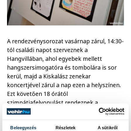
A rendezvénysorozat vasárnap zárul, 14:30-
tól családi napot szerveznek a
Hangvillában, ahol egyebek mellett
hangszersimogatóra és tombolára is sor
kerül, majd a Kiskalász zenekar
koncertjével zárul a nap ezen a helyszínen.
Ezt követően 18 órától
szimpátiafelvonulást rendeznek a
belvárosban.
Beleegyezés
Részletek
A sütikről