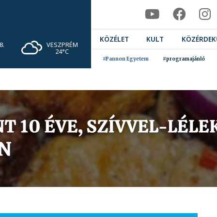
KÖZÉLET
KULT
KÖZÉRDEK
VESZPRÉM
8.
24°C
#Pannon Egyetem
#programajánló