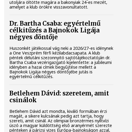
utoljára öltötte magára a bakonyiak 24-es mezét,
amelyet a klub örökre visszavonultatott.
Dr. Bartha Csaba: egyértelmű
célkitűzés a Bajnokok Ligája
négyes döntője
Huszonkét játékossal vág neki a 2026/27-es idénynek
a One Veszprém férfi kézilabdacsapata. A klub
péntek délutáni szezonnyitó sajtótájékoztatóján dr.
Bartha Csaba vezérigazgató kijelentette: a jubileumi
idényben a hazai címek begyűjtése mellett a
Bajnokok Ligája négyes döntőjébe jutás is
egyértelmű célkitűzés.
Betlehem Dávid: szeretem, amit
csinálok
Betlehem Dávid azt mondta, kiváló formában érzi
magát, a sikere kulcsának pedig azt tartja, hogy
szereti, amit csinál. Az olimpiai bronzérmes nyíltvízi
úszó a magyar küldöttség első aranyérmét szerezte
pénteken a párizsi vizes Európa-bajnokságon azzal,