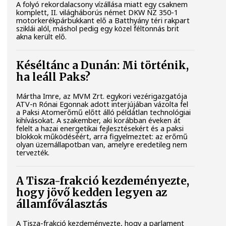
A folyó rekordalacsony vízállása miatt egy csaknem
komplett, II. világháborús német DKW NZ 350-1
motorkerékpárbukkant elő a Batthyány téri rakpart
sziklái alól, máshol pedig egy közel féltonnás brit
akna került elő.
Késéltánc a Dunán: Mi történik,
ha leáll Paks?
Mártha Imre, az MVM Zrt. egykori vezérigazgatója
ATV-n Rónai Egonnak adott interjújában vázolta fel
a Paksi Atomerőmű előtt álló példátlan technológiai
kihívásokat. A szakember, aki korábban éveken át
felelt a hazai energetikai fejlesztésekért és a paksi
blokkok működéséért, arra figyelmeztet: az erőmű
olyan üzemállapotban van, amelyre eredetileg nem
tervezték.
A Tisza-frakció kezdeményezte,
hogy jövő kedden legyen az
államfőválasztás
A Tisza-frakció kezdeményezte, hogy a parlament