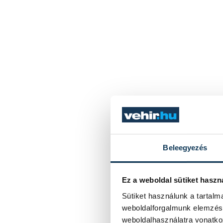
Beleegyezés
Ez a weboldal sütiket haszn
Sütiket használunk a tartal
weboldalforgalmunk elemzésé
weboldalhasználatra vonatko