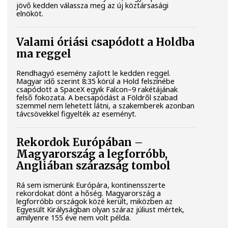
jövő kedden válassza meg az új köztársasági
elnököt.
Valami óriási csapódott a Holdba
ma reggel
Rendhagyó esemény zajlott le kedden reggel.
Magyar idő szerint 8:35 körül a Hold felszínébe
csapódott a SpaceX egyik Falcon–9 rakétájának
felső fokozata. A becsapódást a Földről szabad
szemmel nem lehetett látni, a szakemberek azonban
távcsövekkel figyelték az eseményt.
Rekordok Európában –
Magyarország a legforróbb,
Angliában szárazság tombol
Rá sem ismerünk Európára, kontinensszerte
rekordokat dönt a hőség. Magyarország a
legforróbb országok közé került, miközben az
Egyesült Királyságban olyan száraz júliust mértek,
amilyenre 155 éve nem volt példa.