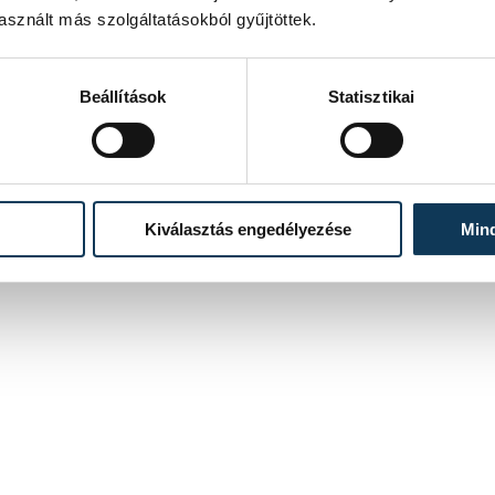
sznált más szolgáltatásokból gyűjtöttek.
Beállítások
Statisztikai
Kiválasztás engedélyezése
Min