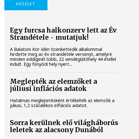
KÖZÉLET
Egy furcsa halkonzerv lett az Év
Strandétele - mutatjuk!
A Balatoni Kör idén tizenkettedik alkalommal
hirdette meg az év strandétele versenyt, amelyre
minden eddiginél több, 22 vendéglátóhely 44 étellel
indult. Egy fonyódi hely nyert...
Meglepték az elemzőket a
júliusi inflációs adatok
Hatalmas meglepetésként értékelték az elemzők a
júliusi, 1,2 százalékos inflációs adatot.
Sorra kerülnek elő világháborús
leletek az alacsony Dunából