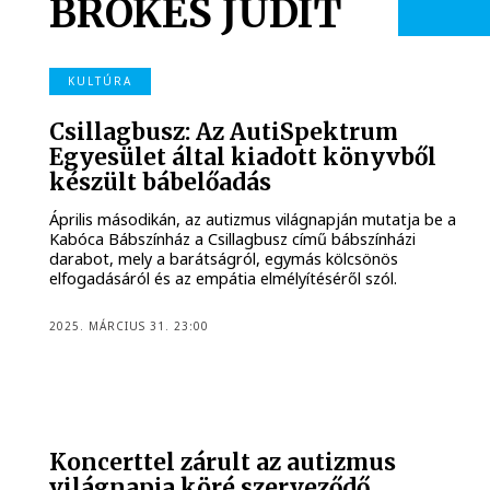
BROKÉS JUDIT
KULTÚRA
Csillagbusz: Az AutiSpektrum
Egyesület által kiadott könyvből
készült bábelőadás
Április másodikán, az autizmus világnapján mutatja be a
Kabóca Bábszínház a Csillagbusz című bábszínházi
darabot, mely a barátságról, egymás kölcsönös
elfogadásáról és az empátia elmélyítéséről szól.
2025. MÁRCIUS 31. 23:00
Koncerttel zárult az autizmus
világnapja köré szerveződő