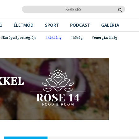
Ű
ÉLETMÓD
SPORT
PODCAST
GALÉRIA
#Európa Sportrégiója
#kék fény
#hőség
#energiaválság