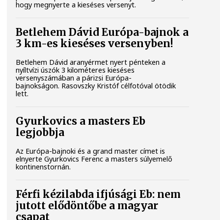
hogy megnyerte a kieséses versenyt.
Betlehem Dávid Európa-bajnok a
3 km-es kieséses versenyben!
Betlehem Dávid aranyérmet nyert pénteken a
nyíltvízi úszók 3 kilométeres kieséses
versenyszámában a párizsi Európa-
bajnokságon. Rasovszky Kristóf célfotóval ötödik
lett.
Gyurkovics a masters Eb
legjobbja
Az Európa-bajnoki és a grand master címet is
elnyerte Gyurkovics Ferenc a masters súlyemelő
kontinenstornán.
Férfi kézilabda ifjúsági Eb: nem
jutott elődöntőbe a magyar
csapat