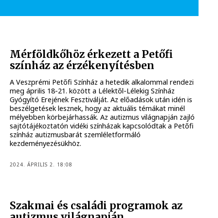
Mérföldkőhöz érkezett a Petőfi
színház az érzékenyítésben
A Veszprémi Petőfi Színház a hetedik alkalommal rendezi
meg április 18-21. között a Lélektől-Lélekig Színház
Gyógyító Erejének Fesztiválját. Az előadások után idén is
beszélgetések lesznek, hogy az aktuális témákat minél
mélyebben körbejárhassák. Az autizmus világnapján zajló
sajtótájékoztatón vidéki színházak kapcsolódtak a Petőfi
színház autizmusbarát szemléletformáló
kezdeményezésükhöz.
2024. ÁPRILIS 2. 18:08
Szakmai és családi programok az
autizmus világnapján