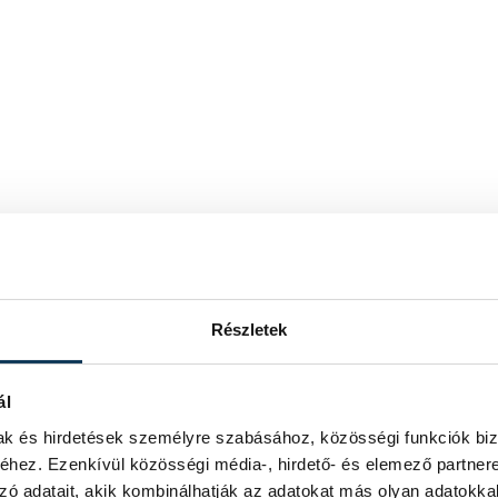
Részletek
ál
mak és hirdetések személyre szabásához, közösségi funkciók biz
hez. Ezenkívül közösségi média-, hirdető- és elemező partner
zó adatait, akik kombinálhatják az adatokat más olyan adatokka