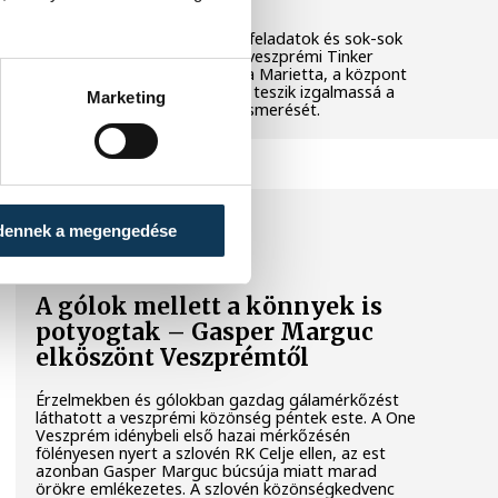
Látványos kísérletek, kreatív feladatok és sok-sok
élmény várja a gyerekeket a veszprémi Tinker
Labsben. Videónkban Balassa Marietta, a központ
vezetője mutatja be, hogyan teszik izgalmassá a
Marketing
természettudományok megismerését.
SPORT
dennek a megengedése
A gólok mellett a könnyek is
potyogtak – Gasper Marguc
elköszönt Veszprémtől
Érzelmekben és gólokban gazdag gálamérkőzést
láthatott a veszprémi közönség péntek este. A One
Veszprém idénybeli első hazai mérkőzésén
fölényesen nyert a szlovén RK Celje ellen, az est
azonban Gasper Marguc búcsúja miatt marad
örökre emlékezetes. A szlovén közönségkedvenc