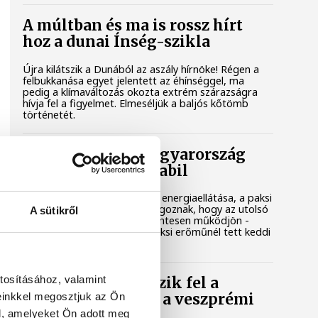
A múltban és ma is rossz hírt
hoz a dunai Ínség-szikla
Újra kilátszik a Dunából az aszály hírnöke! Régen a
felbukkanása egyet jelentett az éhínséggel, ma
pedig a klímaváltozás okozta extrém szárazságra
hívja fel a figyelmet. Elmeséljük a baljós kőtömb
történetét.
Magyar Péter: Magyarország
energiaellátása stabil
Jelenleg stabil Magyarország energiaellátása, a paksi
erőmű munkatársai azon dolgoznak, hogy az utolsó
A sütikről
még termelő turbina hibamentesen működjön -
közölte a miniszterelnök a paksi erőműnél tett keddi
látogatása során.
tosításához, valamint
Játék közben fedezik fel a
einkkel megosztjuk az Ön
tudomány világát a veszprémi
gyerekek
l, amelyeket Ön adott meg