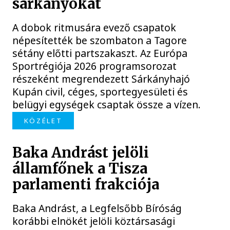
sárkányokat
A dobok ritmusára evező csapatok
népesítették be szombaton a Tagore
sétány előtti partszakaszt. Az Európa
Sportrégiója 2026 programsorozat
részeként megrendezett Sárkányhajó
Kupán civil, céges, sportegyesületi és
belügyi egységek csaptak össze a vízen.
KÖZÉLET
Baka Andrást jelöli
államfőnek a Tisza
parlamenti frakciója
Baka Andrást, a Legfelsőbb Bíróság
korábbi elnökét jelöli köztársasági