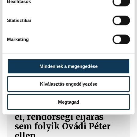
Beállítások
Statisztikai
Marketing
Mindennek a megengedése
TOVÁBBI CIKKEK
Kiválasztás engedélyezése
KÉK FÉNY
Megtagad
Nem, hogy nem vitték
el, rendőrségi eljárás
sem folyik Ovádi Péter
ellen