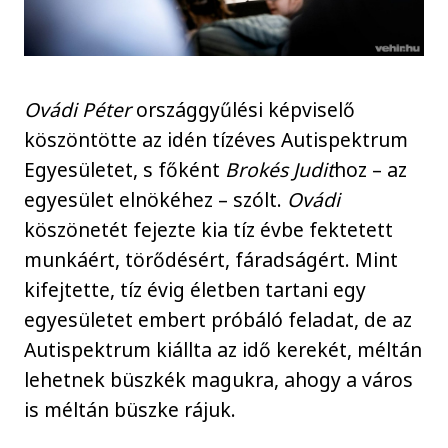
Ovádi Péter
országgyűlési képviselő
köszöntötte az idén tízéves Autispektrum
Egyesületet, s főként
Brokés Judit
hoz – az
egyesület elnökéhez – szólt.
Ovádi
köszönetét fejezte kia tíz évbe fektetett
munkáért, törődésért, fáradságért. Mint
kifejtette, tíz évig életben tartani egy
egyesületet embert próbáló feladat, de az
Autispektrum kiállta az idő kerekét, méltán
lehetnek büszkék magukra, ahogy a város
is méltán büszke rájuk.