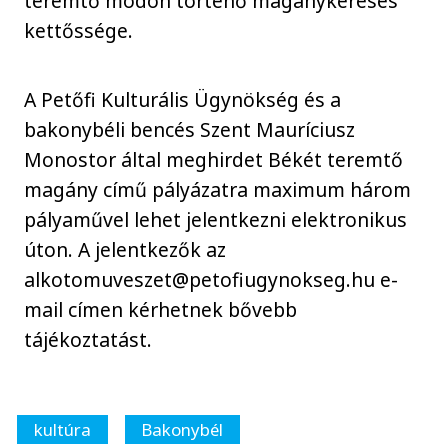
teremtő módon történő magánykeresés
kettőssége.
A Petőfi Kulturális Ügynökség és a
bakonybéli bencés Szent Mauríciusz
Monostor által meghirdet Békét teremtő
magány című pályázatra maximum három
pályaművel lehet jelentkezni elektronikus
úton. A jelentkezők az
alkotomuveszet@petofiugynokseg.hu e-
mail címen kérhetnek bővebb
tájékoztatást.
kultúra
Bakonybél