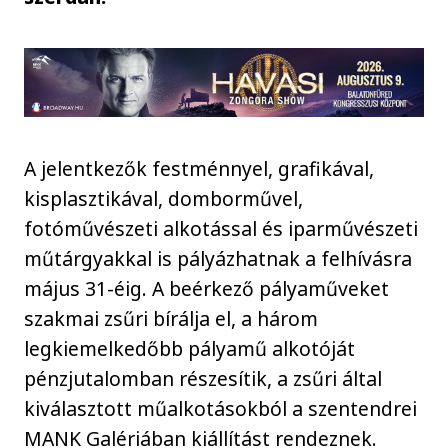
A jelentkezők festménnyel, grafikával,
kisplasztikával, domborművel,
fotóművészeti alkotással és iparművészeti
műtárgyakkal is pályázhatnak a felhívásra
május 31-éig. A beérkező pályaműveket
szakmai zsűri bírálja el, a három
legkiemelkedőbb pályamű alkotóját
pénzjutalomban részesítik, a zsűri által
kiválasztott műalkotásokból a szentendrei
MANK Galériában kiállítást rendeznek.