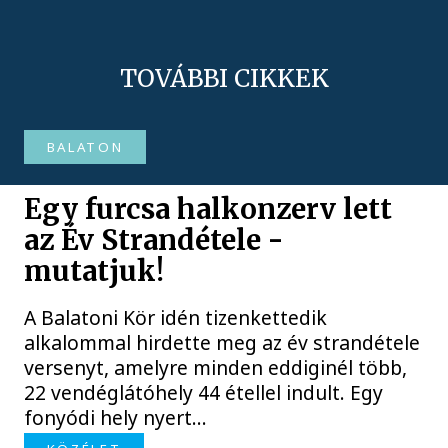
TOVÁBBI CIKKEK
BALATON
Egy furcsa halkonzerv lett
az Év Strandétele -
mutatjuk!
A Balatoni Kör idén tizenkettedik
alkalommal hirdette meg az év strandétele
versenyt, amelyre minden eddiginél több,
22 vendéglátóhely 44 étellel indult. Egy
fonyódi hely nyert...