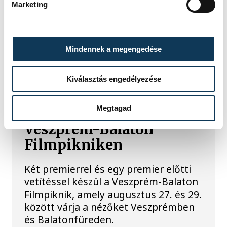
Marketing
Mindennek a megengedése
TOVÁBBI CIKKEK
KULTÚRA
Kiválasztás engedélyezése
Megtagad
Filmpremierek a
Veszprém-Balaton
Filmpikniken
Két premierrel és egy premier előtti
vetítéssel készül a Veszprém-Balaton
Filmpiknik, amely augusztus 27. és 29.
között várja a nézőket Veszprémben
és Balatonfüreden.