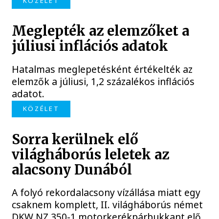
KÖZÉLET
Meglepték az elemzőket a
júliusi inflációs adatok
Hatalmas meglepetésként értékelték az
elemzők a júliusi, 1,2 százalékos inflációs
adatot.
KÖZÉLET
Sorra kerülnek elő
világháborús leletek az
alacsony Dunából
A folyó rekordalacsony vízállása miatt egy
csaknem komplett, II. világháborús német
DKW NZ 350-1 motorkerékpárbukkant elő