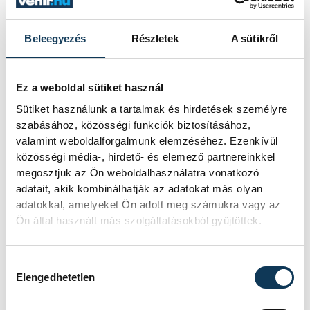
Hegybor mellett Kopjári ásványvíz, Balaton
Gin, Balatonic, csapolt és dobozos Helka
Beleegyezés
Részletek
A sütikről
sör és Zwack Barista szilva szerepel a
kínálatban.
Ez a weboldal sütiket használ
Sütiket használunk a tartalmak és hirdetések személyre
szabásához, közösségi funkciók biztosításához,
kultúra
gasztro
Gizella-napok
valamint weboldalforgalmunk elemzéséhez. Ezenkívül
közösségi média-, hirdető- és elemező partnereinkkel
Balatoni Kör
megosztjuk az Ön weboldalhasználatra vonatkozó
adatait, akik kombinálhatják az adatokat más olyan
adatokkal, amelyeket Ön adott meg számukra vagy az
Ön által használt más szolgáltatásokból gyűjtöttek.
SZERZŐ
Hozzájárulás kiválasztása
vehir.hu
Elengedhetetlen