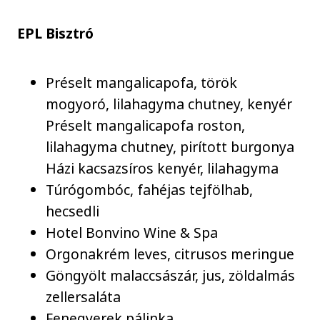
EPL Bisztró
Préselt mangalicapofa, török
mogyoró, lilahagyma chutney, kenyér
Préselt mangalicapofa roston,
lilahagyma chutney, pirított burgonya
Házi kacsazsíros kenyér, lilahagyma
Túrógombóc, fahéjas tejfölhab,
hecsedli
Hotel Bonvino Wine & Spa
Orgonakrém leves, citrusos meringue
Göngyölt malaccsászár, jus, zöldalmás
zellersaláta
Fenegyerek pálinka