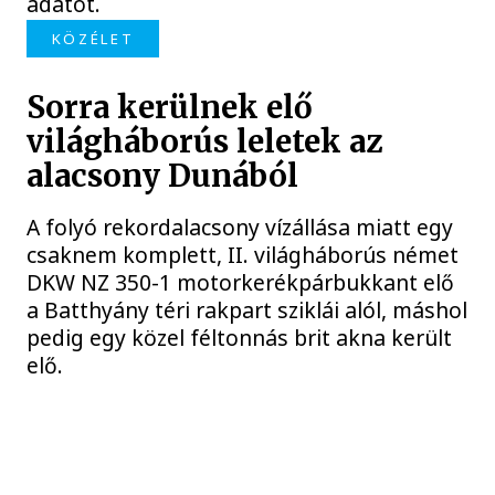
adatot.
KÖZÉLET
Sorra kerülnek elő
világháborús leletek az
alacsony Dunából
A folyó rekordalacsony vízállása miatt egy
csaknem komplett, II. világháborús német
DKW NZ 350-1 motorkerékpárbukkant elő
a Batthyány téri rakpart sziklái alól, máshol
pedig egy közel féltonnás brit akna került
elő.