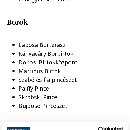
Borok
Laposa Borterasz
Kányaváry Borbirtok
Dobosi Birtokközpont
Martinus Birtok
Szabó és fia pincészet
Pálffy Pince
Skrabski Pince
Bujdosó Pincészet
A BalatonBor truckban a BalatonBor és