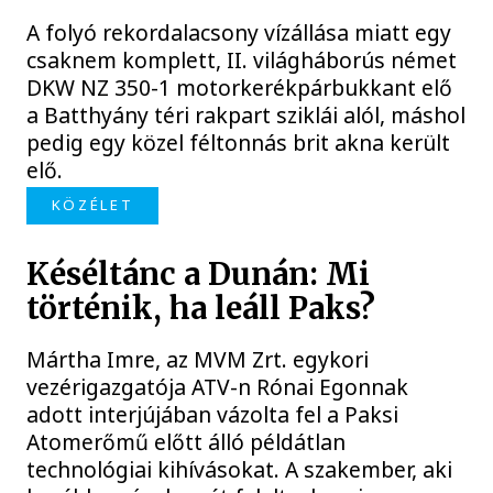
A folyó rekordalacsony vízállása miatt egy
csaknem komplett, II. világháborús német
DKW NZ 350-1 motorkerékpárbukkant elő
a Batthyány téri rakpart sziklái alól, máshol
pedig egy közel féltonnás brit akna került
elő.
KÖZÉLET
Késéltánc a Dunán: Mi
történik, ha leáll Paks?
Mártha Imre, az MVM Zrt. egykori
vezérigazgatója ATV-n Rónai Egonnak
adott interjújában vázolta fel a Paksi
Atomerőmű előtt álló példátlan
technológiai kihívásokat. A szakember, aki