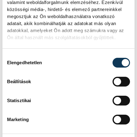
valamint weboldalforgalmunk elemzéséhez. Ezenkívül
közösségi média-, hirdető- és elemező partnereinkkel
A művészeti célú újrahasznosítás fő
megosztjuk az Ön weboldalhasználatra vonatkozó
alapanyagait biztosító óriás
adatait, akik kombinálhatják az adatokat más olyan
adatokkal, amelyeket Ön adott meg számukra vagy az
gyűjtőpontokat az informatív kiállítással
Ön által használt más szolgáltatásokból gyűjtöttek.
és hulladékgyűjtési kisokossal még
februárban Győrben és Pannonhalmán
Hozzájárulás kiválasztása
indították útnak, majd
Elengedhetetlen
Mosonmagyaróvárra, és Kapuvárra vitték a
szervezők a látványos installációt, ami
Beállítások
végül Csornáról köszönt le.
Statisztikai
További részletek a projekt folytatásáról:
www.hybridcycle.hu/circularlivingconcept
Marketing