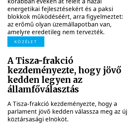
korábban éveken át felelt a hazai
energetikai fejlesztésekért és a paksi
blokkok működéséért, arra figyelmeztet:
az erőmű olyan üzemállapotban van,
amelyre eredetileg nem tervezték.
KÖZÉLET
A Tisza-frakció
kezdeményezte, hogy jövő
kedden legyen az
államfőválasztás
A Tisza-frakció kezdeményezte, hogy a
parlament jövő kedden válassza meg az új
köztársasági elnököt.