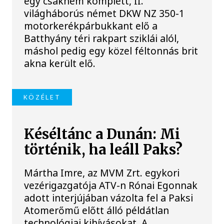
egy csaknem komplett, II.
világháborús német DKW NZ 350-1
motorkerékpárbukkant elő a
Batthyány téri rakpart sziklái alól,
máshol pedig egy közel féltonnás brit
akna került elő.
KÖZÉLET
Késéltánc a Dunán: Mi
történik, ha leáll Paks?
Mártha Imre, az MVM Zrt. egykori
vezérigazgatója ATV-n Rónai Egonnak
adott interjújában vázolta fel a Paksi
Atomerőmű előtt álló példátlan
technológiai kihívásokat. A