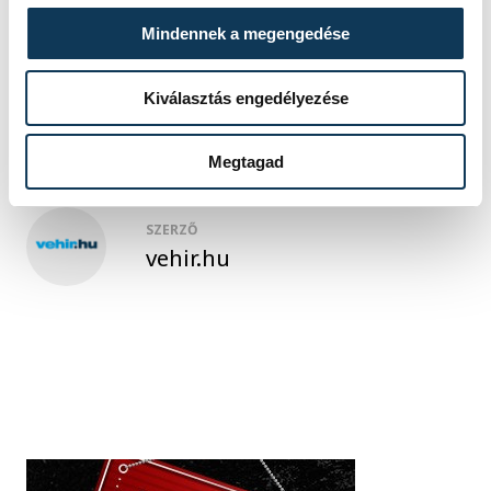
közélet
fenntarthatóság
Mindennek a megengedése
HybridCycle
Kiválasztás engedélyezése
Megtagad
SZERZŐ
vehir.hu