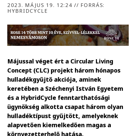
2023. MÁJUS 19. 12:24
//
FORRÁS:
HYBRIDCYCLE
Májussal véget ért a Circular Living
Concept (CLC) projekt három hónapos
hulladékgyűjtő akciója, aminek
keretében a Széchenyi István Egyetem
és a HybridCycle fenntarthatósági
ügynökség alkotta csapat három olyan
hulladéktípust gyűjtött, amelyeknek
alapvetően kiemelkedően magas a
környezetterhelő hatása.