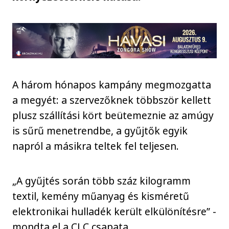
A három hónapos kampány megmozgatta
a megyét: a szervezőknek többször kellett
plusz szállítási kört beütemeznie az amúgy
is sűrű menetrendbe, a gyűjtők egyik
napról a másikra teltek fel teljesen.
„A gyűjtés során több száz kilogramm
textil, kemény műanyag és kisméretű
elektronikai hulladék került elkülönítésre” -
mondta el a CLC csapata.