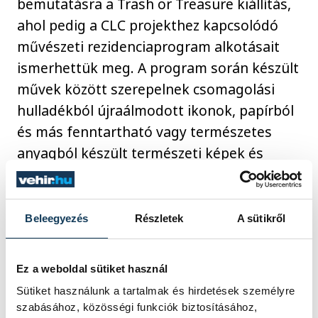
bemutatásra a Trash or Treasure kiállítás,
ahol pedig a CLC projekthez kapcsolódó
művészeti rezidenciaprogram alkotásait
ismerhettük meg. A program során készült
művek között szerepelnek csomagolási
hulladékból újraálmodott ikonok, papírból
és más fenntartható vagy természetes
anyagból készült természeti képek és
festmények, műanyagból és épülethálóból
készült installációk, valamint egy fotó- és
egy animációs művész szemszögéből is
Beleegyezés
Részletek
A sütikről
megismerhetjük a hulladéktermelés és az
újrahasznosítás témaköreit. „A kiállítást
Ez a weboldal sütiket használ
májusban Győrben is meglátogathatjuk
Sütiket használunk a tartalmak és hirdetések személyre
majd” - emelték ki a szervezők.
szabásához, közösségi funkciók biztosításához,