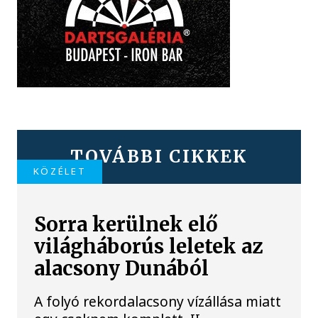
TOVÁBBI CIKKEK
KÖZÉLET
Sorra kerülnek elő
világháborús leletek az
alacsony Dunából
A folyó rekordalacsony vízállása miatt