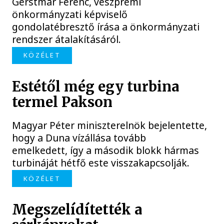
Gerstmár Ferenc, veszprémi
önkormányzati képviselő
gondolatébresztő írása a önkormányzati
rendszer átalakításáról.
KÖZÉLET
Estétől még egy turbina
termel Pakson
Magyar Péter miniszterelnök bejelentette,
hogy a Duna vízállása tovább
emelkedett, így a második blokk hármas
turbináját hétfő este visszakapcsolják.
KÖZÉLET
Megszelídítették a