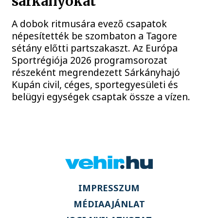
sárkányokat
A dobok ritmusára evező csapatok
népesítették be szombaton a Tagore
sétány előtti partszakaszt. Az Európa
Sportrégiója 2026 programsorozat
részeként megrendezett Sárkányhajó
Kupán civil, céges, sportegyesületi és
belügyi egységek csaptak össze a vízen.
IMPRESSZUM
MÉDIAAJÁNLAT