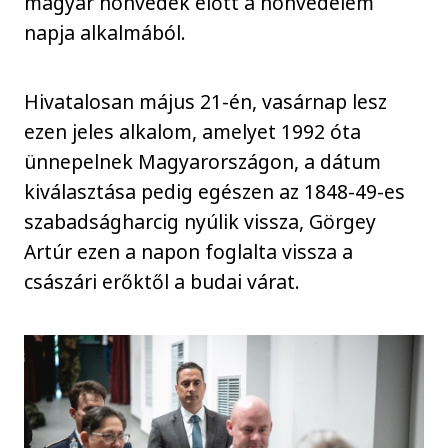
magyar honvédek előtt a honvédelem
napja alkalmából.
Hivatalosan május 21-én, vasárnap lesz
ezen jeles alkalom, amelyet 1992 óta
ünnepelnek Magyarországon, a dátum
kiválasztása pedig egészen az 1848-49-es
szabadságharcig nyúlik vissza, Görgey
Artúr ezen a napon foglalta vissza a
császári erőktől a budai várat.