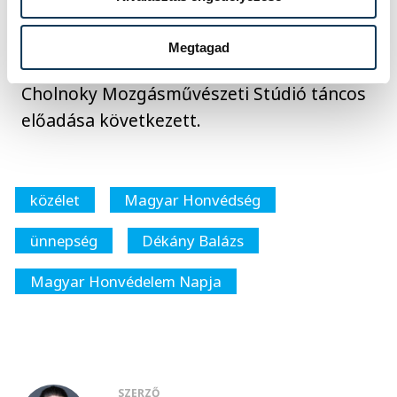
Az ünnepség további részében elöljárói
kitüntetéseket és dicséreteket adtak át az
Megtagad
arra érdemes katonáknak, majd a
Cholnoky Mozgásművészeti Stúdió táncos
előadása következett.
közélet
Magyar Honvédség
ünnepség
Dékány Balázs
Magyar Honvédelem Napja
SZERZŐ