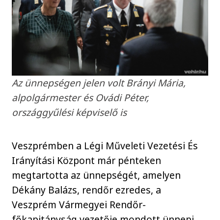
Az ünnepségen jelen volt Brányi Mária,
alpolgármester és Ovádi Péter,
országgyűlési képviselő is
Veszprémben a Légi Műveleti Vezetési És
Irányítási Központ már pénteken
megtartotta az ünnepségét, amelyen
Dékány Balázs, rendőr ezredes, a
Veszprém Vármegyei Rendőr-
főkapitányság vezetője mondott ünnepi