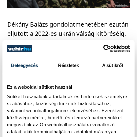
Dékány Balázs gondolatmenetében ezután
eljutott a 2022-es ukrán válság kitöréséig,
aminek elkerülésében az utolsó pillanatig
reménykedtek, hiába. Hozzátette, nem
tudjuk mit hoz a jövő, de az biztos, hogy a
Beleegyezés
Részletek
A sütikről
honvédség felé megbecsüléssel kell
fordulni és dolgozni kell a megerősítésén,
hiszen jól látható, hogy békeidőben és a
Ez a weboldal sütiket használ
feszültebb időszakban is bármikor
Sütiket használunk a tartalmak és hirdetések személyre
szabásához, közösségi funkciók biztosításához,
számíthatunk rájuk.
valamint weboldalforgalmunk elemzéséhez. Ezenkívül
közösségi média-, hirdető- és elemező partnereinkkel
megosztjuk az Ön weboldalhasználatra vonatkozó
adatait, akik kombinálhatják az adatokat más olyan