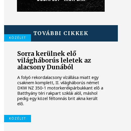
TOVÁBBI CIKKEK
KÖZÉLET
Sorra kerülnek elő
világháborús leletek az
alacsony Dunából
A folyó rekordalacsony vízállása miatt egy
csaknem komplett, II. világháborús német
DKW NZ 350-1 motorkerékpárbukkant elő a
Batthyány téri rakpart sziklái alól, máshol
pedig egy közel féltonnás brit akna került
elő.
KÖZÉLET