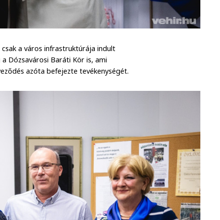
sak a város infrastruktúrája indult
g a Dózsavárosi Baráti Kör is, ami
erveződés azóta befejezte tevékenységét.