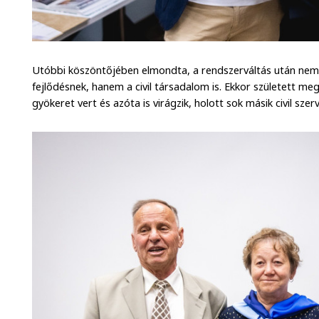
Utóbbi köszöntőjében elmondta, a rendszerváltás után nem c
fejlődésnek, hanem a civil társadalom is. Ekkor született me
gyökeret vert és azóta is virágzik, holott sok másik civil sz