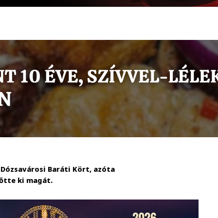
Dózsavárosi Baráti Kört, azóta
őtte ki magát.