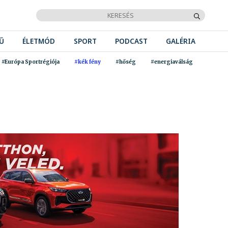
Ű
ÉLETMÓD
SPORT
PODCAST
GALÉRIA
#Európa Sportrégiója
#kék fény
#hőség
#energiaválság