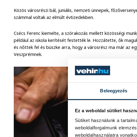
Közös városrészi bál, juniális, nemzeti ünnepek, főzőversenye
számmal voltak az elmúlt évtizedekben.
Csécs Ferenc kiemelte, a szórakozás mellett közösségi munká
például az iskola kerítését festették le. Hozzátette, ők mag
és nőttek fel és büszke arra, hogy a városrész ma már az e
Veszprémnek.
Beleegyezés
Ez a weboldal sütiket haszn
Sütiket használunk a tartal
weboldalforgalmunk elemzésé
weboldalhasználatra vonatko