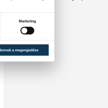
köztársasági elnököt.
Marketing
dennek a megengedése