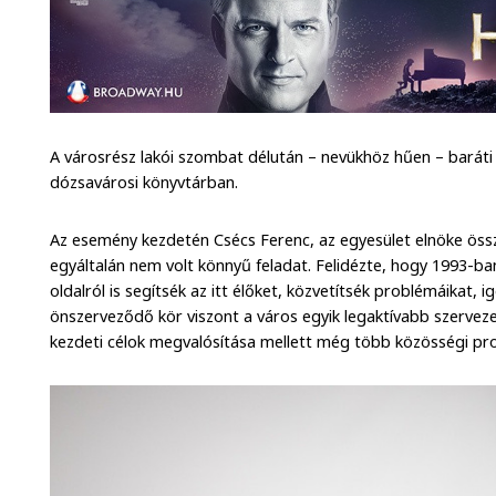
A városrész lakói szombat délután – nevükhöz hűen – baráti 
dózsavárosi könyvtárban.
Az esemény kezdetén Csécs Ferenc, az egyesület elnöke össz
egyáltalán nem volt könnyű feladat. Felidézte, hogy 1993-ban
oldalról is segítsék az itt élőket, közvetítsék problémáikat, i
önszerveződő kör viszont a város egyik legaktívabb szervez
kezdeti célok megvalósítása mellett még több közösségi pro