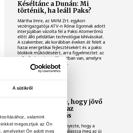
Késéltánc a Dunán: Mi
történik, ha leáll Paks?
Mártha Imre, az MVM Zrt. egykori
vezérigazgatója ATV-n Rónai Egonnak adott
interjújában vázolta fel a Paksi Atomerőmű
előtt álló példátlan technológiai kihívásokat.
A szakember, aki korábban éveken át felelt a
hazai energetikai fejlesztésekért és a paksi
blokkok működéséért, arra figyelmeztet: az
erőmű olyan üzemállapotban van, amelyre
eredetileg nem tervezték.
KÖZÉLET
A sütikről
A Tisza-frakció
kezdeményezte, hogy jövő
kedden legyen az
államfőválasztás
tosításához, valamint
einkkel megosztjuk az Ön
A Tisza-frakció kezdeményezte, hogy a
parlament jövő kedden válassza meg az új
l, amelyeket Ön adott meg