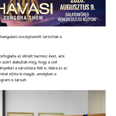
hangulatú összejövetelt tartottak a
efoglalta az elmúlt harminc évet, ami
 azért alakultak meg, hogy a civil
gényeiket a városháza felé is. Mára ez az
etévé nőtte ki magát, amelyben a
gram is társult.