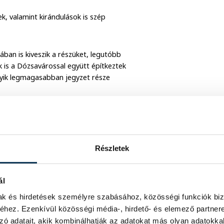
k, valamint kirándulások is szép
ban is kiveszik a részüket, legutóbb
uk is a Dózsavárossal együtt építkeztek
gyik legmagasabban jegyzet része
Részletek
ál
mak és hirdetések személyre szabásához, közösségi funkciók biz
hez. Ezenkívül közösségi média-, hirdető- és elemező partner
zó adatait, akik kombinálhatják az adatokat más olyan adatokka