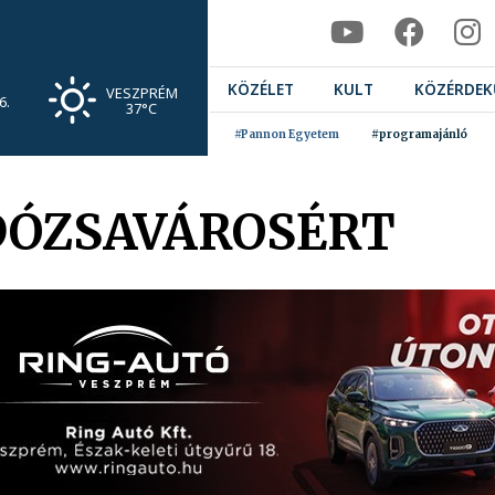
KÖZÉLET
KULT
KÖZÉRDEK
VESZPRÉM
6.
37°C
#Pannon Egyetem
#programajánló
DÓZSAVÁROSÉRT