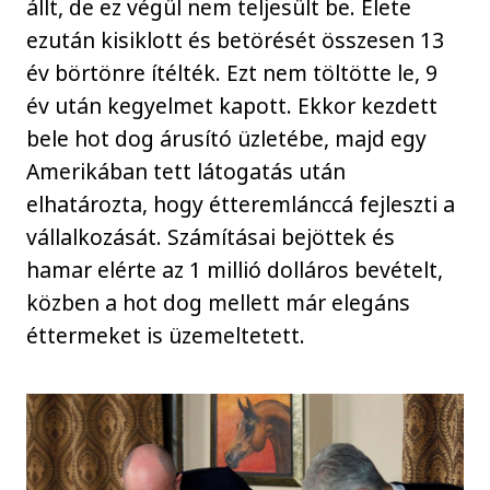
állt, de ez végül nem teljesült be. Élete
ezután kisiklott és betörését összesen 13
év börtönre ítélték. Ezt nem töltötte le, 9
év után kegyelmet kapott. Ekkor kezdett
bele hot dog árusító üzletébe, majd egy
Amerikában tett látogatás után
elhatározta, hogy étteremlánccá fejleszti a
vállalkozását. Számításai bejöttek és
hamar elérte az 1 millió dolláros bevételt,
közben a hot dog mellett már elegáns
éttermeket is üzemeltetett.