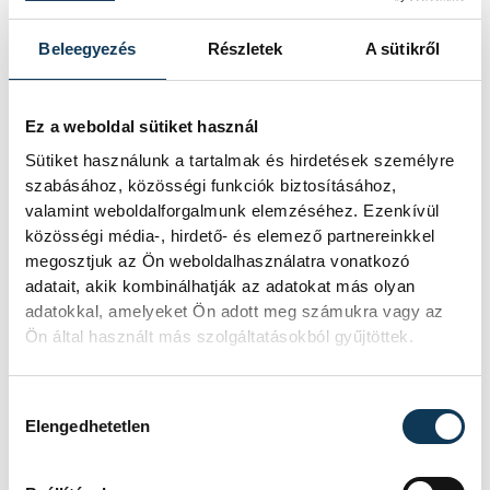
erők leszerelt tagjait.
Beleegyezés
Részletek
A sütikről
A Wagner-csoport tagjai viszont nem csak
Oroszországban és, mint ahogy a
Ez a weboldal sütiket használ
közelmúltban láthatta a világ Ukrajnában
Sütiket használunk a tartalmak és hirdetések személyre
szabásához, közösségi funkciók biztosításához,
vannak jelen, hanem a Föld számos instabil
valamint weboldalforgalmunk elemzéséhez. Ezenkívül
országában is. Ott voltak a líbiai
közösségi média-, hirdető- és elemező partnereinkkel
harcokban, Maliban, Szudánban, Közép-
megosztjuk az Ön weboldalhasználatra vonatkozó
Afrikában, Szíriában is. Itt mindenhol az
adatait, akik kombinálhatják az adatokat más olyan
adatokkal, amelyeket Ön adott meg számukra vagy az
orosz állam érdekeit szolgálták ki, legyen
Ön által használt más szolgáltatásokból gyűjtöttek.
szó fegyveres beavatkozásról, vagy
védelemről, mint ahogy az a szudáni
Hozzájárulás kiválasztása
aranybányák esetében is látszott.
Elengedhetetlen