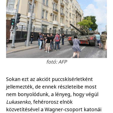
fotó: AFP
Sokan ezt az akciót puccskísérletként
jellemezték, de ennek részleteibe most
nem bonyolódunk, a lényeg, hogy végül
Lukasenko
, fehérorosz elnök
közvetítésével a Wagner-csoport katonái