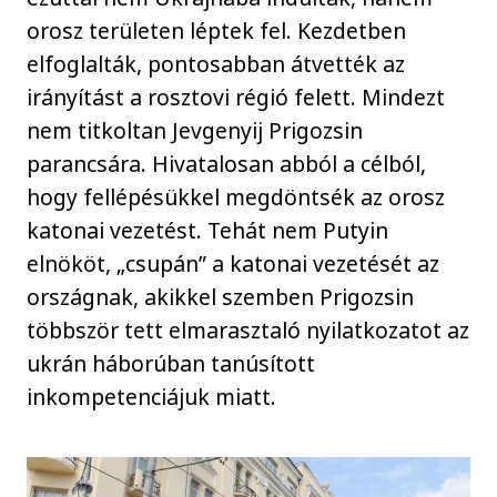
orosz területen léptek fel. Kezdetben
elfoglalták, pontosabban átvették az
irányítást a rosztovi régió felett. Mindezt
nem titkoltan Jevgenyij Prigozsin
parancsára. Hivatalosan abból a célból,
hogy fellépésükkel megdöntsék az orosz
katonai vezetést. Tehát nem Putyin
elnököt, „csupán” a katonai vezetését az
országnak, akikkel szemben Prigozsin
többször tett elmarasztaló nyilatkozatot az
ukrán háborúban tanúsított
inkompetenciájuk miatt.