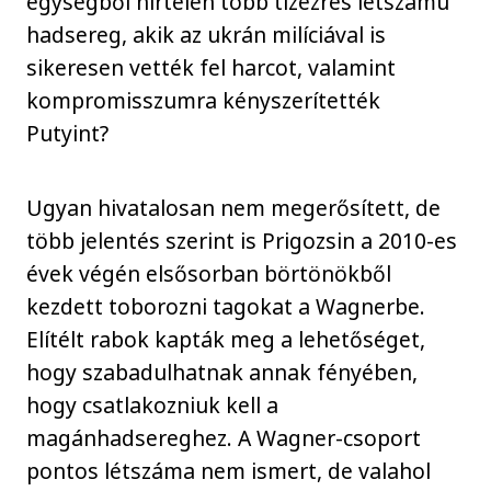
egységből hirtelen több tízezres létszámú
hadsereg, akik az ukrán milíciával is
sikeresen vették fel harcot, valamint
kompromisszumra kényszerítették
Putyint?
Ugyan hivatalosan nem megerősített, de
több jelentés szerint is Prigozsin a 2010-es
évek végén elsősorban börtönökből
kezdett toborozni tagokat a Wagnerbe.
Elítélt rabok kapták meg a lehetőséget,
hogy szabadulhatnak annak fényében,
hogy csatlakozniuk kell a
magánhadsereghez. A Wagner-csoport
pontos létszáma nem ismert, de valahol