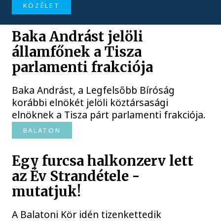
KÖZÉLET
Baka Andrást jelöli
államfőnek a Tisza
parlamenti frakciója
Baka Andrást, a Legfelsőbb Bíróság
korábbi elnökét jelöli köztársasági
elnöknek a Tisza párt parlamenti frakciója.
BALATON
Egy furcsa halkonzerv lett
az Év Strandétele -
mutatjuk!
A Balatoni Kör idén tizenkettedik