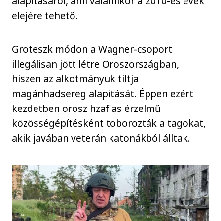
alapításáról, ami valamikor a 2010-es évek
elejére tehető.
Groteszk módon a Wagner-csoport
illegálisan jött létre Oroszországban,
hiszen az alkotmányuk tiltja
magánhadsereg alapítását. Éppen ezért
kezdetben orosz hzafias érzelmű
közösségépítésként toborozták a tagokat,
akik javában veterán katonákból álltak.