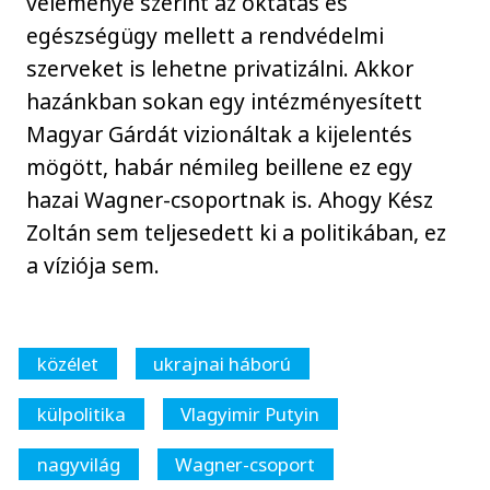
véleménye szerint az oktatás és
egészségügy mellett a rendvédelmi
szerveket is lehetne privatizálni. Akkor
hazánkban sokan egy intézményesített
Magyar Gárdát vizionáltak a kijelentés
mögött, habár némileg beillene ez egy
hazai Wagner-csoportnak is. Ahogy Kész
Zoltán sem teljesedett ki a politikában, ez
a víziója sem.
közélet
ukrajnai háború
külpolitika
Vlagyimir Putyin
nagyvilág
Wagner-csoport