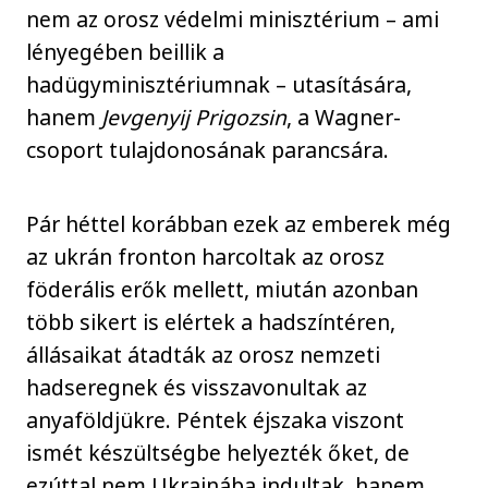
nem az orosz védelmi minisztérium – ami
lényegében beillik a
hadügyminisztériumnak – utasítására,
hanem
Jevgenyij Prigozsin
, a Wagner-
csoport tulajdonosának parancsára.
Pár héttel korábban ezek az emberek még
az ukrán fronton harcoltak az orosz
föderális erők mellett, miután azonban
több sikert is elértek a hadszíntéren,
állásaikat átadták az orosz nemzeti
hadseregnek és visszavonultak az
anyaföldjükre. Péntek éjszaka viszont
ismét készültségbe helyezték őket, de
ezúttal nem Ukrajnába indultak, hanem