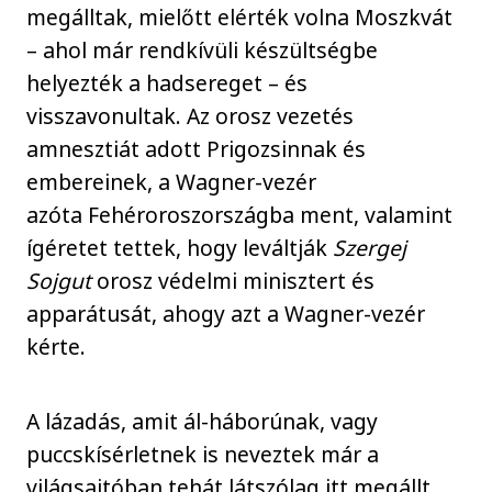
megálltak, mielőtt elérték volna Moszkvát
– ahol már rendkívüli készültségbe
helyezték a hadsereget – és
visszavonultak. Az orosz vezetés
amnesztiát adott Prigozsinnak és
embereinek, a Wagner-vezér
azóta Fehéroroszországba ment, valamint
ígéretet tettek, hogy leváltják
Szergej
Sojgut
orosz védelmi minisztert és
apparátusát, ahogy azt a Wagner-vezér
kérte.
A lázadás, amit ál-háborúnak, vagy
puccskísérletnek is neveztek már a
világsajtóban tehát látszólag itt megállt,