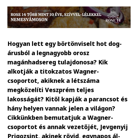
Hogyan lett egy börtönviselt hot dog-
árusból a legnagyobb orosz
magánhadsereg tulajdonosa? Kik
alkotják a titokzatos Wagner-
csoportot, akiknek a létszáma
megközelíti Veszprém teljes
lakosságát? Kitől kapják a parancsot és
hány helyen vannak jelen a világon?
Cikkünkben bemutatjuk a Wagner-
csoportot és annak vezetőjét, Jevgenyij
Prigozsint, akinek rövid, egynapos ál-