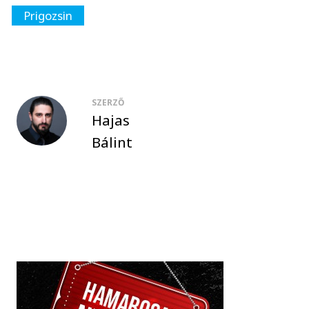
Prigozsin
SZERZŐ
Hajas
Bálint