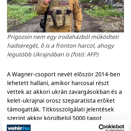
Prigozsin nem egy irodaházból működteti
hadseregét, ő is a fronton harcol, ahogy
legutóbb Ukrajnában is (fotó: AFP)
A Wagner-csoport nevét először 2014-ben
lehetett hallani, amikor harcosai részt
vettek az akkori ukrán zavargásokban és a
kelet-ukrajnai orosz szeparatista erőket
támogatták. Titkosszolgálati jelentések
szerint akkor körülbelül 5000 tagot
számlált a csoport, javában a különleges