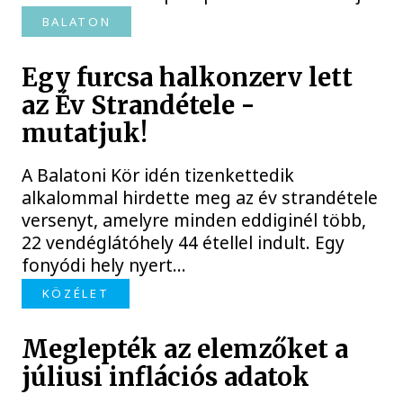
BALATON
Egy furcsa halkonzerv lett
az Év Strandétele -
mutatjuk!
A Balatoni Kör idén tizenkettedik
alkalommal hirdette meg az év strandétele
versenyt, amelyre minden eddiginél több,
22 vendéglátóhely 44 étellel indult. Egy
fonyódi hely nyert...
KÖZÉLET
Meglepték az elemzőket a
júliusi inflációs adatok