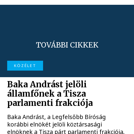
TOVÁBBI CIKKEK
KÖZÉLET
Baka Andrást jelöli
államfőnek a Tisza
parlamenti frakciója
Baka Andrást, a Legfelsőbb Bíróság
korábbi elnökét jelöli köztársasági
elnöknek a Tisza párt parlamenti frakciója.