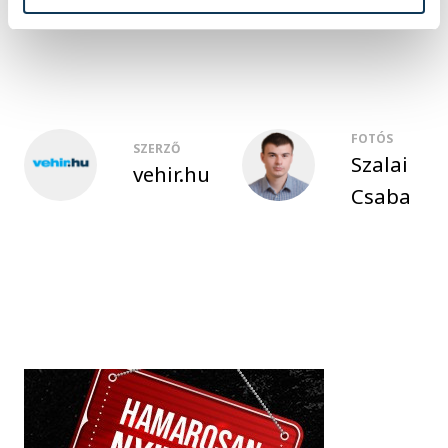
Kabóciádé
cirkusz
FOTÓS
SZERZŐ
Szalai
vehir.hu
Csaba