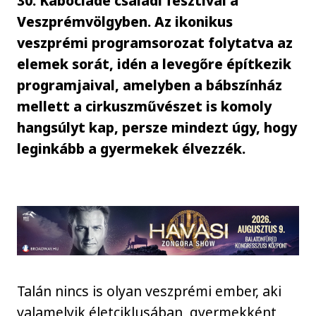
30. Kabóciádé családi fesztivál a
Veszprémvölgyben. Az ikonikus
veszprémi programsorozat folytatva az
elemek sorát, idén a levegőre építkezik
programjaival, amelyben a bábszínház
mellett a cirkuszművészet is komoly
hangsúlyt kap, persze mindezt úgy, hogy
leginkább a gyermekek élvezzék.
Talán nincs is olyan veszprémi ember, aki
valamelyik életciklusában, gyermekként,