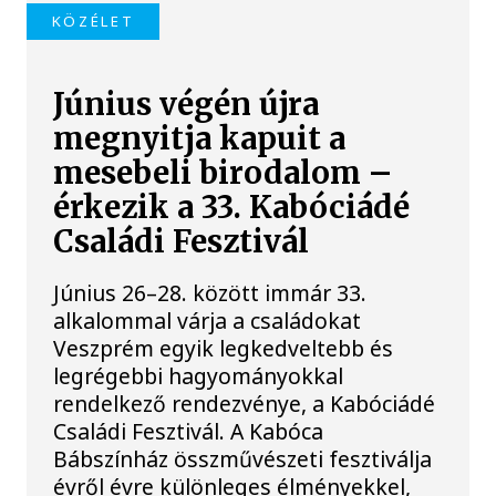
KÖZÉLET
Június végén újra
megnyitja kapuit a
mesebeli birodalom –
érkezik a 33. Kabóciádé
Családi Fesztivál
Június 26–28. között immár 33.
alkalommal várja a családokat
Veszprém egyik legkedveltebb és
legrégebbi hagyományokkal
rendelkező rendezvénye, a Kabóciádé
Családi Fesztivál. A Kabóca
Bábszínház összművészeti fesztiválja
évről évre különleges élményekkel,