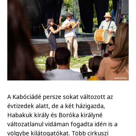
A Kabóciádé persze sokat változott az
évtizedek alatt, de a két házigazda,
Habakuk király és Boróka királyné
változatlanul vidáman fogadta idén is a
völgybe kilátogatókat. Több cirkuszi