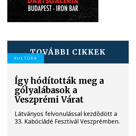
TOVÁBBI CIKKEK
KULTÚRA
Így hódították meg a
gólyalábasok a
Veszprémi Várat
Látványos felvonulással kezdődött a
33. Kabóciádé Fesztivál Veszprémben.