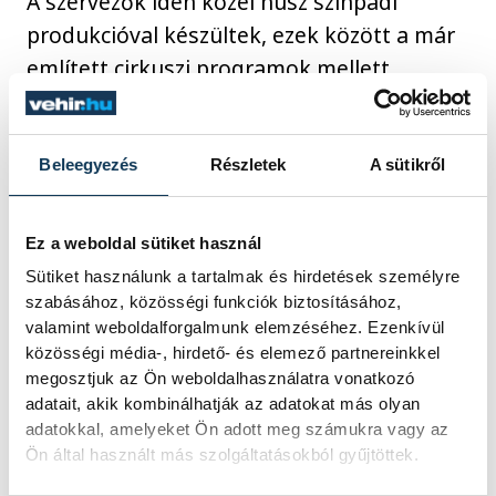
A szervezők idén közel húsz színpadi
produkcióval készültek, ezek között a már
említett cirkuszi programok mellett
éjszakai kalandtúra és bábszínház-
előadások is szerepelnek a vasárnapig
tartó felhozatalban.
Beleegyezés
Részletek
A sütikről
A Kabóciádé idei programjairól az alábbi
Ez a weboldal sütiket használ
cikkünkben írtunk részletesen.
Sütiket használunk a tartalmak és hirdetések személyre
szabásához, közösségi funkciók biztosításához,
valamint weboldalforgalmunk elemzéséhez. Ezenkívül
közösségi média-, hirdető- és elemező partnereinkkel
megosztjuk az Ön weboldalhasználatra vonatkozó
adatait, akik kombinálhatják az adatokat más olyan
adatokkal, amelyeket Ön adott meg számukra vagy az
Kapcsolódó cikk
Ön által használt más szolgáltatásokból gyűjtöttek.