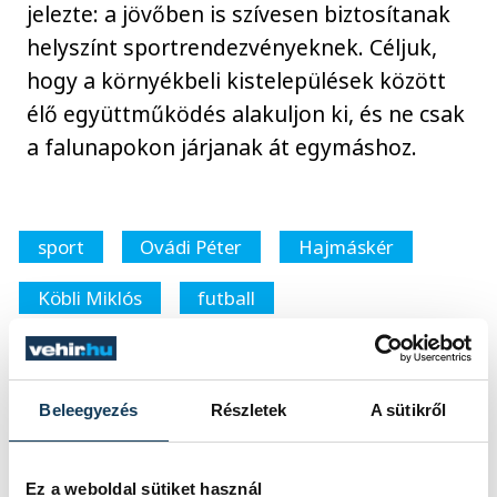
jelezte: a jövőben is szívesen biztosítanak
helyszínt sportrendezvényeknek. Céljuk,
hogy a környékbeli kistelepülések között
élő együttműködés alakuljon ki, és ne csak
a falunapokon járjanak át egymáshoz.
sport
Ovádi Péter
Hajmáskér
Köbli Miklós
futball
Kovács Kálmán
Beleegyezés
Részletek
A sütikről
SZERZŐ
FOTÓS
Ez a weboldal sütiket használ