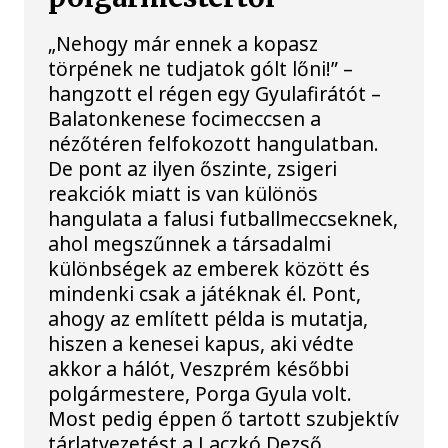
„Nehogy már ennek a kopasz
törpének ne tudjatok gólt lőni!” –
hangzott el régen egy Gyulafirátót –
Balatonkenese focimeccsen a
nézőtéren felfokozott hangulatban.
De pont az ilyen őszinte, zsigeri
reakciók miatt is van különös
hangulata a falusi futballmeccseknek,
ahol megszűnnek a társadalmi
különbségek az emberek között és
mindenki csak a játéknak él. Pont,
ahogy az említett példa is mutatja,
hiszen a kenesei kapus, aki védte
akkor a hálót, Veszprém későbbi
polgármestere, Porga Gyula volt.
Most pedig éppen ő tartott szubjektív
tárlatvezetést a Laczkó Dezső