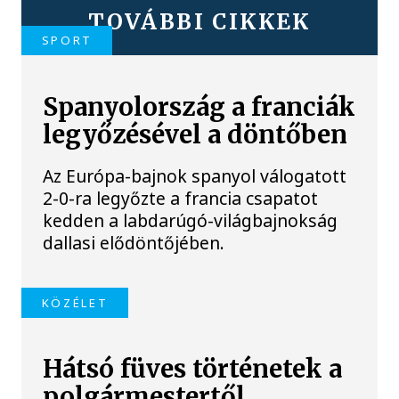
TOVÁBBI CIKKEK
SPORT
Spanyolország a franciák
legyőzésével a döntőben
Az Európa-bajnok spanyol válogatott
2-0-ra legyőzte a francia csapatot
kedden a labdarúgó-világbajnokság
dallasi elődöntőjében.
KÖZÉLET
Hátsó füves történetek a
polgármestertől