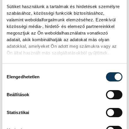
Schöngrundtner
Kovács
Sütiket használunk a tartalmak és hirdetések személyre
Tamás
Bálint
szabásához, közösségi funkciók biztosításához,
valamint weboldalforgalmunk elemzéséhez. Ezenkívül
közösségi média-, hirdető- és elemező partnereinkkel
megosztjuk az Ön weboldalhasználatra vonatkozó
adatait, akik kombinálhatják az adatokat más olyan
adatokkal, amelyeket Ön adott meg számukra vagy az
Ön által használt más szolgáltatásokból gyűjtöttek.
Hozzájárulás kiválasztása
Elengedhetetlen
Beállítások
Statisztikai