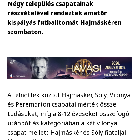
Négy település csapatainak
részvételével rendeztek amatőr
kispályás futballtornát Hajmáskéren
szombaton.
A felnőttek között Hajmáskér, Sóly, Vilonya
és Peremarton csapatai mérték össze
tudásukat, míg a 8-12 éveseket összefogó
utánpótlás kategóriában a két vilonyai
csapat mellett Hajmáskér és Sóly fiataljai