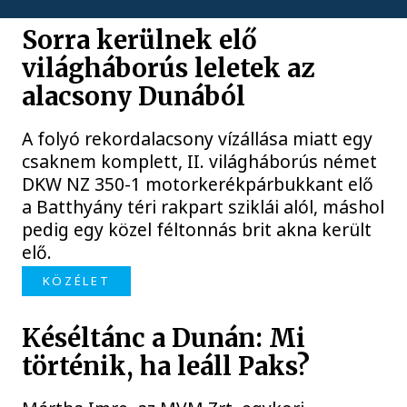
Sorra kerülnek elő
világháborús leletek az
alacsony Dunából
A folyó rekordalacsony vízállása miatt egy
csaknem komplett, II. világháborús német
DKW NZ 350-1 motorkerékpárbukkant elő
a Batthyány téri rakpart sziklái alól, máshol
pedig egy közel féltonnás brit akna került
elő.
KÖZÉLET
Késéltánc a Dunán: Mi
történik, ha leáll Paks?