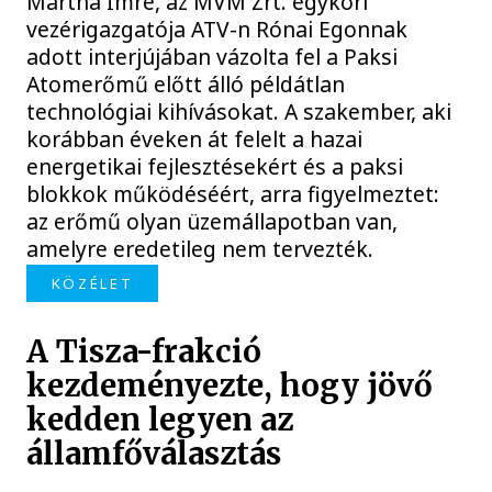
Mártha Imre, az MVM Zrt. egykori
vezérigazgatója ATV-n Rónai Egonnak
adott interjújában vázolta fel a Paksi
Atomerőmű előtt álló példátlan
technológiai kihívásokat. A szakember, aki
korábban éveken át felelt a hazai
energetikai fejlesztésekért és a paksi
blokkok működéséért, arra figyelmeztet:
az erőmű olyan üzemállapotban van,
amelyre eredetileg nem tervezték.
KÖZÉLET
A Tisza-frakció
kezdeményezte, hogy jövő
kedden legyen az
államfőválasztás