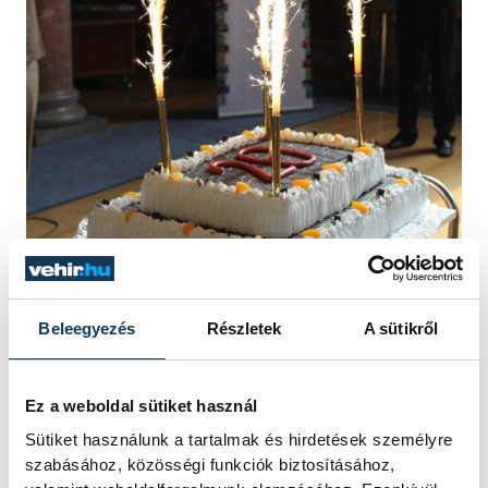
Beleegyezés
Részletek
A sütikről
A 20 éves évforduló alkalmából egy
Ez a weboldal sütiket használ
tortával kedveskedett a Veszprém Megyei
Sütiket használunk a tartalmak és hirdetések személyre
Gyermek és Ifjúsági Közalapítvány a
szabásához, közösségi funkciók biztosításához,
jelenlevőknek.