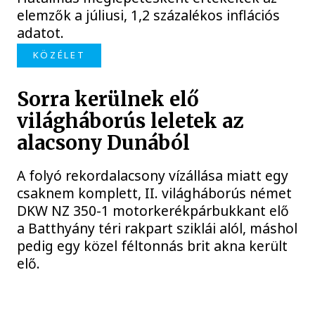
elemzők a júliusi, 1,2 százalékos inflációs
adatot.
KÖZÉLET
Sorra kerülnek elő
világháborús leletek az
alacsony Dunából
A folyó rekordalacsony vízállása miatt egy
csaknem komplett, II. világháborús német
DKW NZ 350-1 motorkerékpárbukkant elő
a Batthyány téri rakpart sziklái alól, máshol
pedig egy közel féltonnás brit akna került
elő.