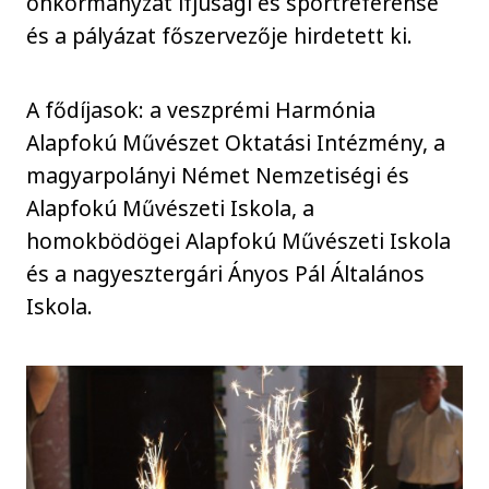
önkormányzat ifjúsági és sportreferense
és a pályázat főszervezője hirdetett ki.
A fődíjasok: a veszprémi Harmónia
Alapfokú Művészet Oktatási Intézmény, a
magyarpolányi Német Nemzetiségi és
Alapfokú Művészeti Iskola, a
homokbödögei Alapfokú Művészeti Iskola
és a nagyesztergári Ányos Pál Általános
Iskola.