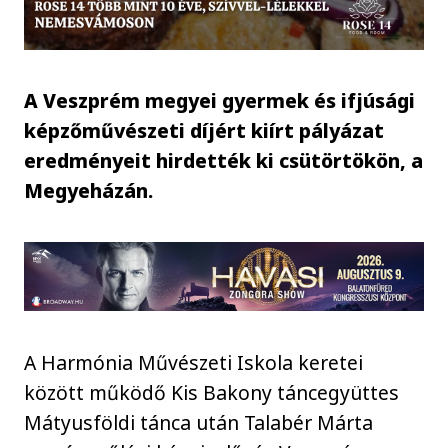
A Veszprém megyei gyermek és ifjúsági
képzőművészeti díjért kiírt pályázat
eredményeit hirdették ki csütörtökön, a
Megyeházán.
A Harmónia Művészeti Iskola keretei
között működő Kis Bakony táncegyüttes
Mátyusföldi tánca után Talabér Márta