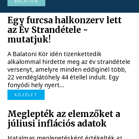
BALATON
Egy furcsa halkonzerv lett
az Év Strandétele -
mutatjuk!
A Balatoni Kör idén tizenkettedik
alkalommal hirdette meg az év strandétele
versenyt, amelyre minden eddiginél több,
22 vendéglátóhely 44 étellel indult. Egy
fonyódi hely nyert...
KÖZÉLET
Meglepték az elemzőket a
júliusi inflációs adatok
Hatalmas meglepetésként értékelték az