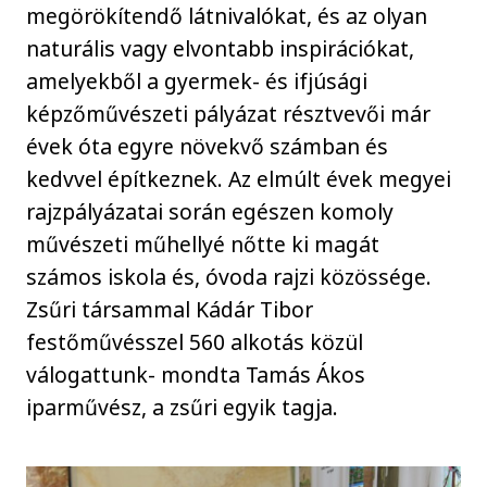
megörökítendő látnivalókat, és az olyan
naturális vagy elvontabb inspirációkat,
amelyekből a gyermek- és ifjúsági
képzőművészeti pályázat résztvevői már
évek óta egyre növekvő számban és
kedvvel építkeznek. Az elmúlt évek megyei
rajzpályázatai során egészen komoly
művészeti műhellyé nőtte ki magát
számos iskola és, óvoda rajzi közössége.
Zsűri társammal Kádár Tibor
festőművésszel 560 alkotás közül
válogattunk- mondta Tamás Ákos
iparművész, a zsűri egyik tagja.