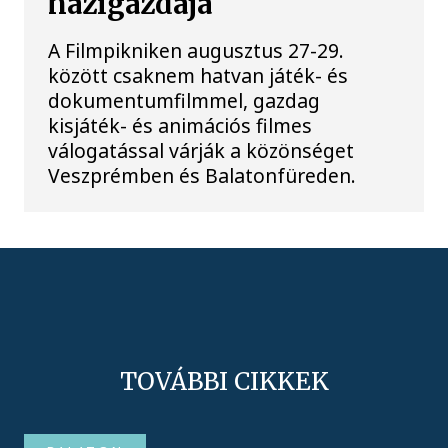
házigazdája
A Filmpikniken augusztus 27-29.
között csaknem hatvan játék- és
dokumentumfilmmel, gazdag
kisjáték- és animációs filmes
válogatással várják a közönséget
Veszprémben és Balatonfüreden.
TOVÁBBI CIKKEK