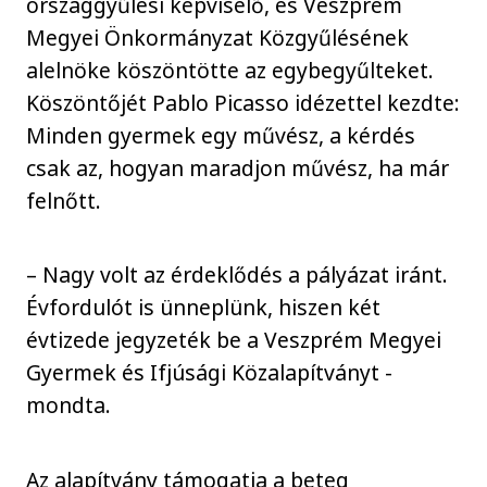
országgyűlési képviselő, és Veszprém
Megyei Önkormányzat Közgyűlésének
alelnöke köszöntötte az egybegyűlteket.
Köszöntőjét Pablo Picasso idézettel kezdte:
Minden gyermek egy művész, a kérdés
csak az, hogyan maradjon művész, ha már
felnőtt.
– Nagy volt az érdeklődés a pályázat iránt.
Évfordulót is ünneplünk, hiszen két
évtizede jegyzeték be a Veszprém Megyei
Gyermek és Ifjúsági Közalapítványt -
mondta.
Az alapítvány támogatja a beteg