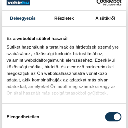
Vass László elmondta: érdemes a tárlat
megtekintése közben elmélázni azon,
vajon mi vezérelte alkotás közben a
Beleegyezés
Részletek
A sütikről
művészeket, milyen lehetett a lelki világuk.
Ha sikerül beleélni magunkat az ő
Ez a weboldal sütiket használ
helyzetükbe, még nagyobb élvezet lesz
Sütiket használunk a tartalmak és hirdetések személyre
végigjárni a különböző termeket a
szabásához, közösségi funkciók biztosításához,
Művészetek Házában.
valamint weboldalforgalmunk elemzéséhez. Ezenkívül
közösségi média-, hirdető- és elemező partnereinkkel
megosztjuk az Ön weboldalhasználatra vonatkozó
adatait, akik kombinálhatják az adatokat más olyan
kultúra
Művészetek Háza
adatokkal, amelyeket Ön adott meg számukra vagy az
Ön által használt más szolgáltatásokból gyűjtöttek.
művészet
Vass László
Hozzájárulás kiválasztása
Elengedhetetlen