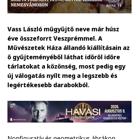
Vass László műgyűjtő neve már húsz
éve összeforrt Veszprémmel. A
Művészetek Háza állandó kiállításain az
ő gyűjteményéből láthat időről időre
tárlatokat a közönség, most pedig egy
új válogatás nyílt meg a legszebb és
legértékesebb darabokból.
Nonfiguratív és geometrikus ábrákon