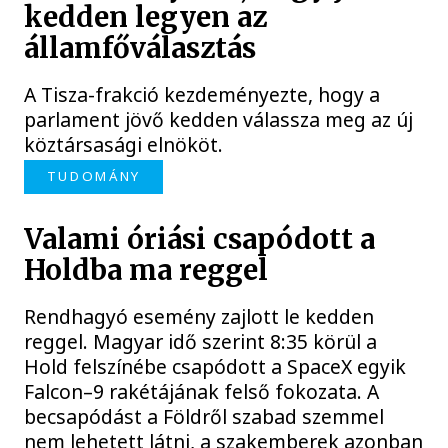
kedden legyen az
államfőválasztás
A Tisza-frakció kezdeményezte, hogy a
parlament jövő kedden válassza meg az új
köztársasági elnököt.
TUDOMÁNY
Valami óriási csapódott a
Holdba ma reggel
Rendhagyó esemény zajlott le kedden
reggel. Magyar idő szerint 8:35 körül a
Hold felszínébe csapódott a SpaceX egyik
Falcon–9 rakétájának felső fokozata. A
becsapódást a Földről szabad szemmel
nem lehetett látni, a szakemberek azonban