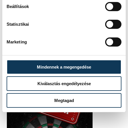
Beállítások
FOTÓS
SZERZŐ
Szalai
vehir.hu
Csaba
Statisztikai
Marketing
Mindennek a megengedése
Kiválasztás engedélyezése
Megtagad