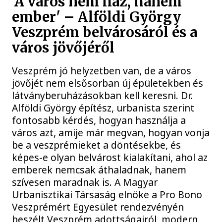
'A város nem ház, hanem
ember' – Alföldi György
Veszprém belvárosáról és a
város jövőjéről
Veszprém jó helyzetben van, de a város
jövőjét nem elsősorban új épületekben és
látványberuházásokban kell keresni. Dr.
Alföldi György építész, urbanista szerint
fontosabb kérdés, hogyan használja a
város azt, amije már megvan, hogyan vonja
be a veszprémieket a döntésekbe, és
képes-e olyan belvárost kialakítani, ahol az
emberek nemcsak áthaladnak, hanem
szívesen maradnak is. A Magyar
Urbanisztikai Társaság elnöke a Pro Bono
Veszprémért Egyesület rendezvényén
beszélt Veszprém adottságairól, modern