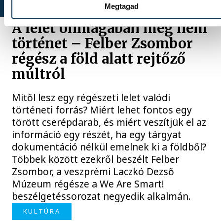
Megtagad
A lelet önmagában még nem
történet – Felber Zsombor
régész a föld alatt rejtőző
múltról
Mitől lesz egy régészeti lelet valódi
történeti forrás? Miért lehet fontos egy
törött cserépdarab, és miért veszítjük el az
információ egy részét, ha egy tárgyat
dokumentáció nélkül emelnek ki a földből?
Többek között ezekről beszélt Felber
Zsombor, a veszprémi Laczkó Dezső
Múzeum régésze a We Are Smart!
beszélgetéssorozat negyedik alkalmán.
KULTÚRA