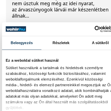
nem úsztuk meg még az idei nyarat,
az árvaszúnyogok lárvái már készenlétben
állnak...
KÖZÉRDEKŰ
Beleegyezés
Részletek
A sütikről
Ideiglenes
forgalomkorlátozás a Jókai
Ez a weboldal sütiket használ
utcában
Sütiket használunk a tartalmak és hirdetések személyre
szabásához, közösségi funkciók biztosításához, valamint
weboldalforgalmunk elemzéséhez. Ezenkívül közösségi
KÖZÉRDEKŰ
média-, hirdető- és elemező partnereinkkel megosztjuk az Ö
weboldalhasználatra vonatkozó adatait, akik kombinálhatják
adatokat más olyan adatokkal, amelyeket Ön adott meg
Rengeteg szabálytalanságot
számukra vagy az Ön által használt más szolgáltatásokból
gyűjtöttek.
talált a NAV a Balatonnál