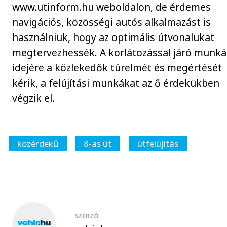
www.utinform.hu weboldalon, de érdemes
navigációs, közösségi autós alkalmazást is
használniuk, hogy az optimális útvonalukat
megtervezhessék. A korlátozással járó munk
idejére a közlekedők türelmét és megértését
kérik, a felújítási munkákat az ő érdekükben
végzik el.
közérdekű
8-as út
útfelújítás
SZERZŐ