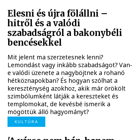
Elesni és újra fölállni –
hitről és a valódi
szabadságról a bakonybéli
bencésekkel
Mit jelent ma szerzetesnek lenni?
Lemondást vagy inkább szabadságot? Van-
e valódi üzenete a nagyböjtnek a rohanó
hétköznapokban? És hogyan szólhat a
kereszténység azokhoz, akik már örökölt
szimbólumként látják a kereszteket és
templomokat, de kevésbé ismerik a
mögöttük álló hagyományt?
KULTÚRA