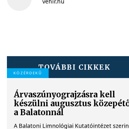
vehir.hu
TOVÁBBI CIKKEK
KÖZÉRDEKŰ
Árvaszúnyograjzásra kell
készülni augusztus közepét
a Balatonnál
A Balatoni Limnológiai Kutatóintézet szerin