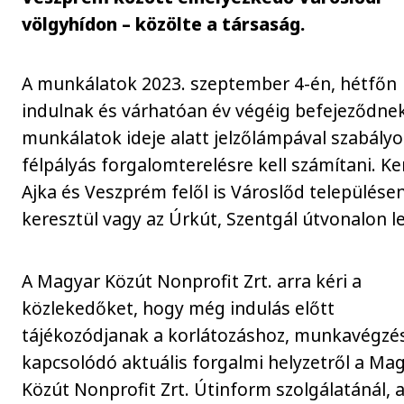
völgyhídon – közölte a társaság.
A munkálatok 2023. szeptember 4-én, hétfőn
indulnak és várhatóan év végéig befejeződnek
munkálatok ideje alatt jelzőlámpával szabályo
félpályás forgalomterelésre kell számítani. Ke
Ajka és Veszprém felől is Városlőd települése
keresztül vagy az Úrkút, Szentgál útvonalon l
A Magyar Közút Nonprofit Zrt. arra kéri a
közlekedőket, hogy még indulás előtt
tájékozódjanak a korlátozáshoz, munkavégzé
kapcsolódó aktuális forgalmi helyzetről a Ma
Közút Nonprofit Zrt. Útinform szolgálatánál, 