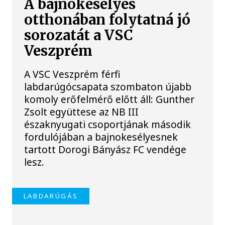
A bajnokesélyes
otthonában folytatná jó
sorozatát a VSC
Veszprém
A VSC Veszprém férfi
labdarúgócsapata szombaton újabb
komoly erőfelmérő előtt áll: Gunther
Zsolt együttese az NB III
északnyugati csoportjának második
fordulójában a bajnokesélyesnek
tartott Dorogi Bányász FC vendége
lesz.
LABDARÚGÁS