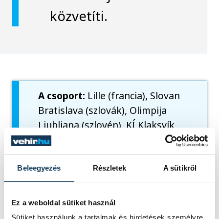
közvetíti.
A csoport:
Lille (francia), Slovan
Bratislava (szlovák), Olimpija
Ljubljana (szlovén), KÍ Klaksvík
(feröeri)
B csoport:
Gent (belga),
Makkabi Tel-Aviv (izraeli), Zorja
Beleegyezés
Részletek
A sütikről
Luhanszk (ukrán), Breidablik
(izlandi)
Ez a weboldal sütiket használ
C csoport:
Dinamo Zagreb
Sütiket használunk a tartalmak és hirdetések személyre