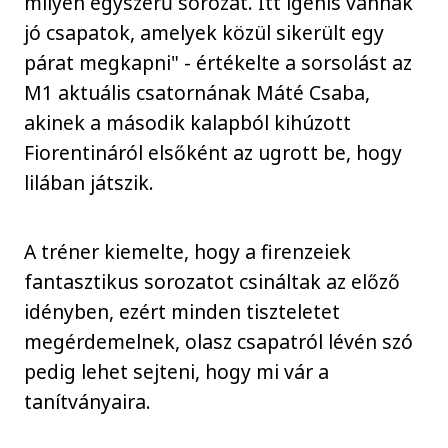
milyen egyszerű sorozat. Itt igenis vannak
jó csapatok, amelyek közül sikerült egy
párat megkapni" - értékelte a sorsolást az
M1 aktuális csatornának Máté Csaba,
akinek a második kalapból kihúzott
Fiorentináról elsőként az ugrott be, hogy
lilában játszik.
A tréner kiemelte, hogy a firenzeiek
fantasztikus sorozatot csináltak az előző
idényben, ezért minden tiszteletet
megérdemelnek, olasz csapatról lévén szó
pedig lehet sejteni, hogy mi vár a
tanítványaira.