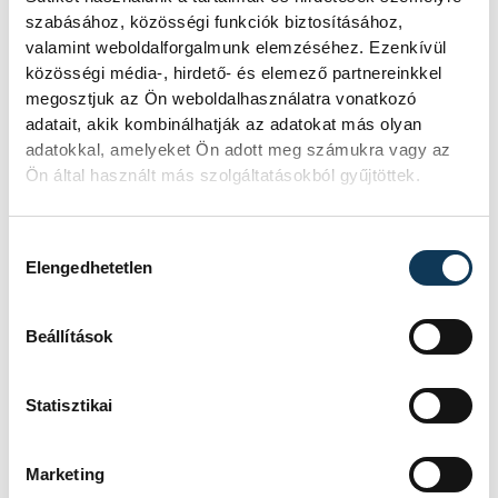
(horvát), Viktoria Plzen (cseh),
szabásához, közösségi funkciók biztosításához,
FC Asztana (kazah), Ballkani
valamint weboldalforgalmunk elemzéséhez. Ezenkívül
közösségi média-, hirdető- és elemező partnereinkkel
(koszovói)
megosztjuk az Ön weboldalhasználatra vonatkozó
D csoport:
Club Brugge (belga),
adatait, akik kombinálhatják az adatokat más olyan
Bodö/Glimt (norvég), Besiktas
adatokkal, amelyeket Ön adott meg számukra vagy az
Ön által használt más szolgáltatásokból gyűjtöttek.
(török), FC Lugano (svájci)
E csoport:
AZ Alkmaar (holland),
Hozzájárulás kiválasztása
Aston Villa (angol), Legia
Elengedhetetlen
Warszawa (lengyel), Zrinjski
Mostar (bosnyák)
Beállítások
F csoport:
FERENCVÁROSI TC,
Fiorentina (olasz), Genk (belga),
Statisztikai
Cukaricki (szerb)
G csoport
: Eintracht Frankfurt
Marketing
(német), PAOK (görög), Helsinki