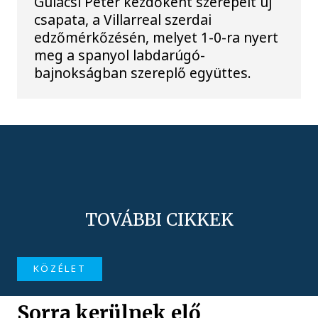
Gulácsi Péter kezdőként szerepelt új
csapata, a Villarreal szerdai
edzőmérkőzésén, melyet 1-0-ra nyert
meg a spanyol labdarúgó-
bajnokságban szereplő együttes.
TOVÁBBI CIKKEK
KÖZÉLET
Sorra kerülnek elő