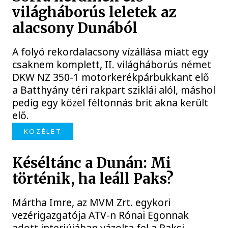
világháborús leletek az
alacsony Dunából
A folyó rekordalacsony vízállása miatt egy
csaknem komplett, II. világháborús német
DKW NZ 350-1 motorkerékpárbukkant elő
a Batthyány téri rakpart sziklái alól, máshol
pedig egy közel féltonnás brit akna került
elő.
KÖZÉLET
Késéltánc a Dunán: Mi
történik, ha leáll Paks?
Mártha Imre, az MVM Zrt. egykori
vezérigazgatója ATV-n Rónai Egonnak
adott interjújában vázolta fel a Paksi