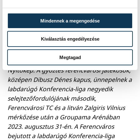
JK (finn), Aberdeen (skót)
H csoport:
Fenerbahce (török),
Mindennek a megengedése
Ludogorec (bolgár), Spartak
Trnava (szlovák), Nordsjaelland
Kiválasztás engedélyezése
(dán)
Megtagad
Nyitókép: A győztes ferencvárosi játékosok,
középen Dibusz Dénes kapus, ünnepelnek a
labdarúgó Konferencia-liga negyedik
selejtezőfordulójának második,
Ferencvárosi TC és a litván Zalgiris Vilnius
mérkőzése után a Groupama Arénában
2023. augusztus 31-én. A Ferencváros
bejutott a labdarúgó Konferencia-liga