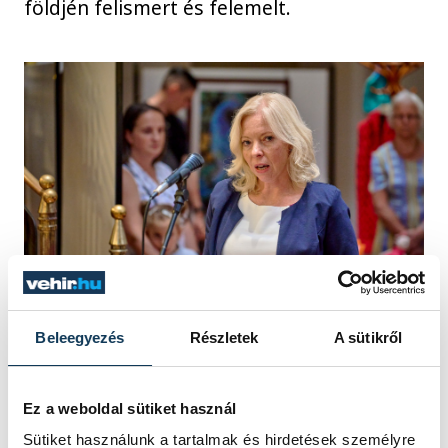
földjén felismert és felemelt.
Beleegyezés
Részletek
A sütikről
A kiállításmegnyitónak volt egy megható
pillanata is, amikor az egyik ilyen alkotó,
Ez a weboldal sütiket használ
Verb Imréné Etelka egy saját
Sütiket használunk a tartalmak és hirdetések személyre