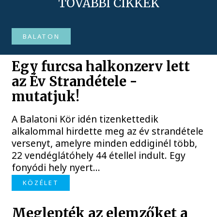
TOVÁBBI CIKKEK
BALATON
Egy furcsa halkonzerv lett
az Év Strandétele -
mutatjuk!
A Balatoni Kör idén tizenkettedik
alkalommal hirdette meg az év strandétele
versenyt, amelyre minden eddiginél több,
22 vendéglátóhely 44 étellel indult. Egy
fonyódi hely nyert...
KÖZÉLET
Meglepték az elemzőket a