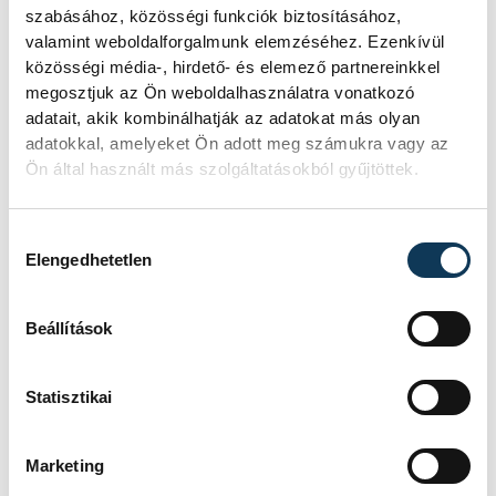
szabásához, közösségi funkciók biztosításához,
gobelinhímzéssel készült és a veszprémi
valamint weboldalforgalmunk elemzéséhez. Ezenkívül
várat ábrázoló képét átadta a jelenlévő
közösségi média-, hirdető- és elemező partnereinkkel
Porga Gyula polgármesternek ajándékba.
megosztjuk az Ön weboldalhasználatra vonatkozó
adatait, akik kombinálhatják az adatokat más olyan
adatokkal, amelyeket Ön adott meg számukra vagy az
Ön által használt más szolgáltatásokból gyűjtöttek.
Hozzájárulás kiválasztása
Elengedhetetlen
Beállítások
Statisztikai
Marketing