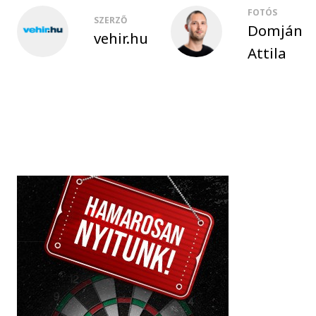
FOTÓS
SZERZŐ
Domján
vehir.hu
Attila