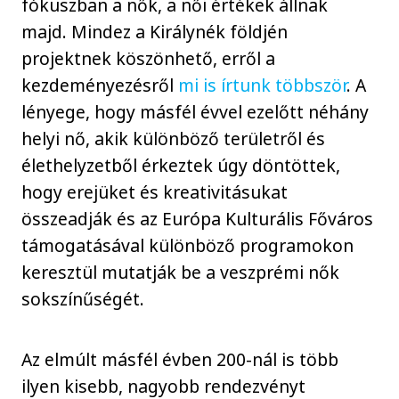
fókuszban a nők, a női értékek állnak
majd. Mindez a Királynék földjén
projektnek köszönhető, erről a
kezdeményezésről
mi is írtunk többször
. A
lényege, hogy másfél évvel ezelőtt néhány
helyi nő, akik különböző területről és
élethelyzetből érkeztek úgy döntöttek,
hogy erejüket és kreativitásukat
összeadják és az Európa Kulturális Főváros
támogatásával különböző programokon
keresztül mutatják be a veszprémi nők
sokszínűségét.
Az elmúlt másfél évben 200-nál is több
ilyen kisebb, nagyobb rendezvényt