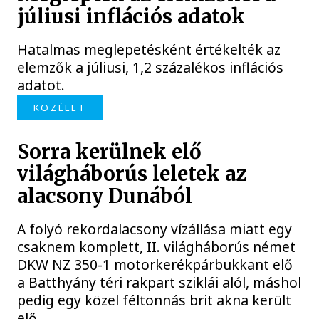
júliusi inflációs adatok
Hatalmas meglepetésként értékelték az
elemzők a júliusi, 1,2 százalékos inflációs
adatot.
KÖZÉLET
Sorra kerülnek elő
világháborús leletek az
alacsony Dunából
A folyó rekordalacsony vízállása miatt egy
csaknem komplett, II. világháborús német
DKW NZ 350-1 motorkerékpárbukkant elő
a Batthyány téri rakpart sziklái alól, máshol
pedig egy közel féltonnás brit akna került
elő.