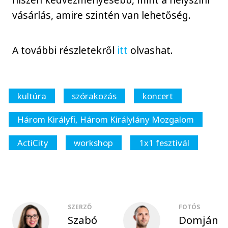
vásárlás, amire szintén van lehetőség.
A további részletekről
itt
olvashat.
kultúra
szórakozás
koncert
Három Királyfi, Három Királylány Mozgalom
ActiCity
workshop
1x1 fesztivál
SZERZŐ
FOTÓS
Szabó
Domján