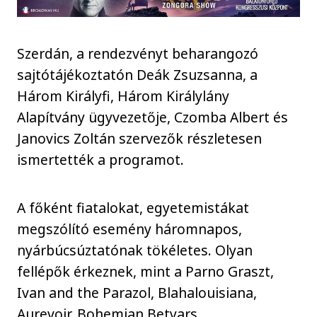
Szerdán, a rendezvényt beharangozó
sajtótájékoztatón Deák Zsuzsanna, a
Három Királyfi, Három Királylány
Alapítvány ügyvezetője, Czomba Albert és
Janovics Zoltán szervezők részletesen
ismertették a programot.
A főként fiatalokat, egyetemistákat
megszólító esemény háromnapos,
nyárbúcsúztatónak tökéletes. Olyan
fellépők érkeznek, mint a Parno Graszt,
Ivan and the Parazol, Blahalouisiana,
Aurevoir, Bohemian Betyars.