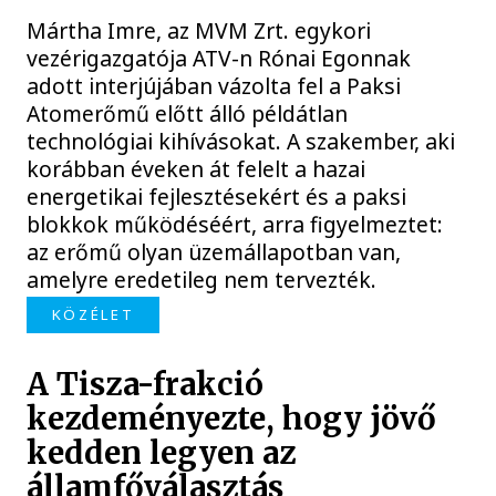
Mártha Imre, az MVM Zrt. egykori
vezérigazgatója ATV-n Rónai Egonnak
adott interjújában vázolta fel a Paksi
Atomerőmű előtt álló példátlan
technológiai kihívásokat. A szakember, aki
korábban éveken át felelt a hazai
energetikai fejlesztésekért és a paksi
blokkok működéséért, arra figyelmeztet:
az erőmű olyan üzemállapotban van,
amelyre eredetileg nem tervezték.
KÖZÉLET
A Tisza-frakció
kezdeményezte, hogy jövő
kedden legyen az
államfőválasztás