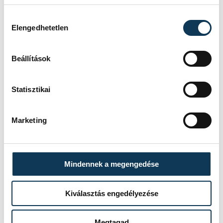
Hozzájárulás kiválasztása
Elengedhetetlen
Beállítások
Statisztikai
Marketing
Mindennek a megengedése
Kiválasztás engedélyezése
TOVÁBBI CIKKEK
Megtagad