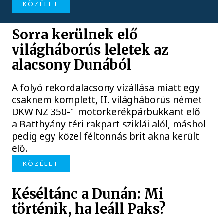
KÖZÉLET
Sorra kerülnek elő
világháborús leletek az
alacsony Dunából
A folyó rekordalacsony vízállása miatt egy
csaknem komplett, II. világháborús német
DKW NZ 350-1 motorkerékpárbukkant elő
a Batthyány téri rakpart sziklái alól, máshol
pedig egy közel féltonnás brit akna került
elő.
KÖZÉLET
Késéltánc a Dunán: Mi
történik, ha leáll Paks?