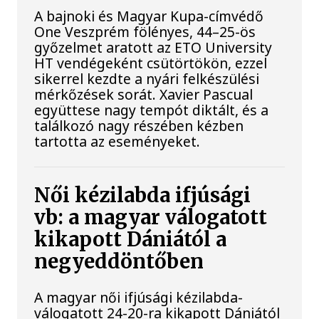
A bajnoki és Magyar Kupa-címvédő
One Veszprém fölényes, 44–25-ös
győzelmet aratott az ETO University
HT vendégeként csütörtökön, ezzel
sikerrel kezdte a nyári felkészülési
mérkőzések sorát. Xavier Pascual
együttese nagy tempót diktált, és a
találkozó nagy részében kézben
tartotta az eseményeket.
Női kézilabda ifjúsági
vb: a magyar válogatott
kikapott Dániától a
negyeddöntőben
A magyar női ifjúsági kézilabda-
válogatott 24-20-ra kikapott Dániától