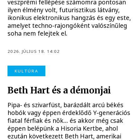
veszprémi fellépése számomra pontosan
ilyen élmény volt, futurisztikus látvány,
ikonikus elektronikus hangzás és egy este,
amelyet techno-rajongóként valószínűleg
soha nem felejtek el.
2026. JÚLIUS 18. 14:02
KULTÚRA
Beth Hart és a démonjai
Pipa- és szivarfüst, barázdált arcú békés
hobók vagy éppen érdeklődő Y-generációs
fiatal férfiak és nők… és akkor még csak
éppen belépünk a Hisoria Kertbe, ahol
ezután következett Beth Hart, amerikai