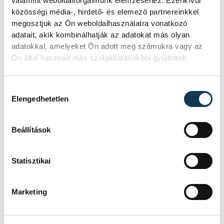
valamint weboldalforgalmunk elemzéséhez. Ezenkívül
diákját is elismerték.
közösségi média-, hirdető- és elemező partnereinkkel
megosztjuk az Ön weboldalhasználatra vonatkozó
2026. JANUÁR 11. 16:22
adatait, akik kombinálhatják az adatokat más olyan
adatokkal, amelyeket Ön adott meg számukra vagy az
Ön által használt más szolgáltatásokból gyűjtöttek.
1
2
3
4
5
...
Hozzájárulás kiválasztása
Elengedhetetlen
Beállítások
KÖZÉLET
Statisztikai
Egy furcsa halkonzerv
Marketing
lett az Év Strandétele -
mutatjuk!