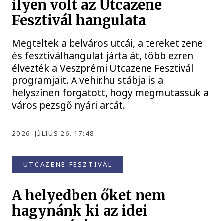
ilyen volt az Utcazene
Fesztivál hangulata
Megteltek a belváros utcái, a tereket zene
és fesztiválhangulat járta át, több ezren
élvezték a Veszprémi Utcazene Fesztivál
programjait. A vehir.hu stábja is a
helyszínen forgatott, hogy megmutassuk a
város pezsgő nyári arcát.
2026. JÚLIUS 26. 17:48
UTCAZENE FESZTIVÁL
A helyedben őket nem
hagynánk ki az idei