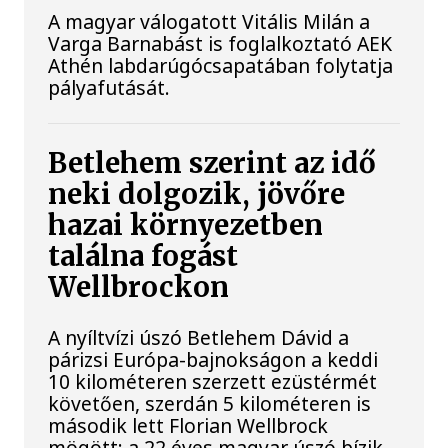
A magyar válogatott Vitális Milán a
Varga Barnabást is foglalkoztató AEK
Athén labdarúgócsapatában folytatja
pályafutását.
Betlehem szerint az idő
neki dolgozik, jövőre
hazai környezetben
találna fogást
Wellbrockon
A nyíltvízi úszó Betlehem Dávid a
párizsi Európa-bajnokságon a keddi
10 kilométeren szerzett ezüstérmét
követően, szerdán 5 kilométeren is
második lett Florian Wellbrock
mögött; a 22 éves magyar úszó bízik