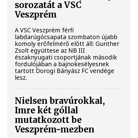
sorozatát a VSC
Veszprém
A VSC Veszprém férfi
labdarúgócsapata szombaton újabb
komoly erőfelmérő előtt áll: Gunther
Zsolt együttese az NB III
északnyugati csoportjának második
fordulójában a bajnokesélyesnek
tartott Dorogi Bányász FC vendége
lesz.
Nielsen bravúrokkal,
Imre két góllal
mutatkozott be
Veszprém-mezben