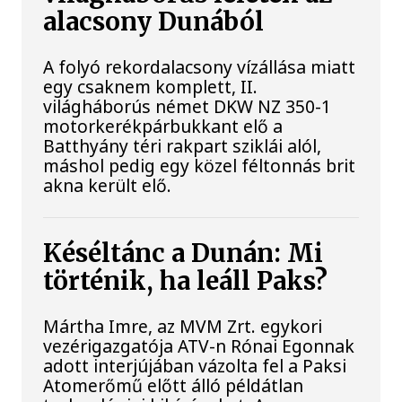
alacsony Dunából
A folyó rekordalacsony vízállása miatt
egy csaknem komplett, II.
világháborús német DKW NZ 350-1
motorkerékpárbukkant elő a
Batthyány téri rakpart sziklái alól,
máshol pedig egy közel féltonnás brit
akna került elő.
Késéltánc a Dunán: Mi
történik, ha leáll Paks?
Mártha Imre, az MVM Zrt. egykori
vezérigazgatója ATV-n Rónai Egonnak
adott interjújában vázolta fel a Paksi
Atomerőmű előtt álló példátlan