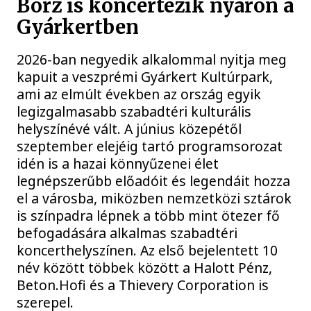
Borz is koncertezik nyáron a
Gyárkertben
2026-ban negyedik alkalommal nyitja meg
kapuit a veszprémi Gyárkert Kultúrpark,
ami az elmúlt években az ország egyik
legizgalmasabb szabadtéri kulturális
helyszínévé vált. A június közepétől
szeptember elejéig tartó programsorozat
idén is a hazai könnyűzenei élet
legnépszerűbb előadóit és legendáit hozza
el a városba, miközben nemzetközi sztárok
is színpadra lépnek a több mint ötezer fő
befogadására alkalmas szabadtéri
koncerthelyszínen. Az első bejelentett 10
név között többek között a Halott Pénz,
Beton.Hofi és a Thievery Corporation is
szerepel.