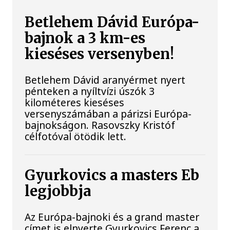
Betlehem Dávid Európa-
bajnok a 3 km-es
kieséses versenyben!
Betlehem Dávid aranyérmet nyert
pénteken a nyíltvízi úszók 3
kilométeres kieséses
versenyszámában a párizsi Európa-
bajnokságon. Rasovszky Kristóf
célfotóval ötödik lett.
Gyurkovics a masters Eb
legjobbja
Az Európa-bajnoki és a grand master
címet is elnyerte Gyurkovics Ferenc a