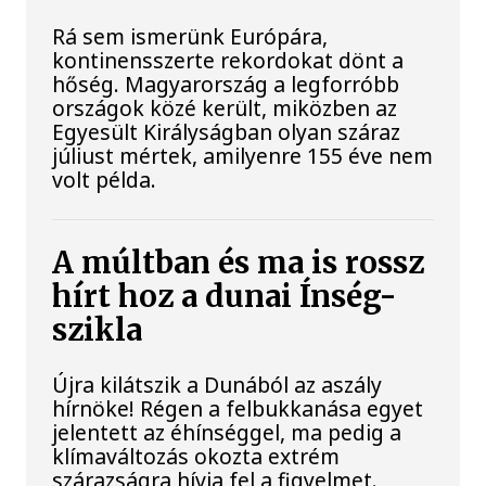
Rá sem ismerünk Európára,
kontinensszerte rekordokat dönt a
hőség. Magyarország a legforróbb
országok közé került, miközben az
Egyesült Királyságban olyan száraz
júliust mértek, amilyenre 155 éve nem
volt példa.
A múltban és ma is rossz
hírt hoz a dunai Ínség-
szikla
Újra kilátszik a Dunából az aszály
hírnöke! Régen a felbukkanása egyet
jelentett az éhínséggel, ma pedig a
klímaváltozás okozta extrém
szárazságra hívja fel a figyelmet.