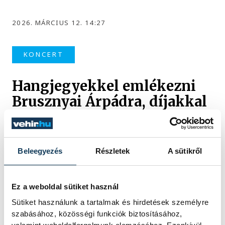
2026. MÁRCIUS 12. 14:27
KONCERT
Hangjegyekkel emlékezni
Brusznyai Árpádra, díjakkal
ápolni a szellemiségét
Szombaton este tartották a Pannon
Egyetem Alulájában Veszprém egyik
Beleegyezés
Részletek
A sütikről
hagyományos koncertjét, a Brusznyai-
emlékhangversenyt, amivel nemcsak a
Ez a weboldal sütiket használ
város 56-os mártírjára emlékeztek, hanem
az ő szellemiségét ápolva a Brusznyai-díjjal
Sütiket használunk a tartalmak és hirdetések személyre
a város egyik pedagógusát és tehetséges
szabásához, közösségi funkciók biztosításához,