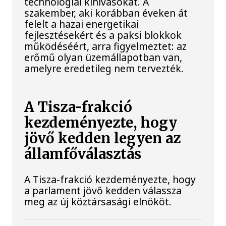
technológiai kihívásokat. A
szakember, aki korábban éveken át
felelt a hazai energetikai
fejlesztésekért és a paksi blokkok
működéséért, arra figyelmeztet: az
erőmű olyan üzemállapotban van,
amelyre eredetileg nem tervezték.
A Tisza-frakció
kezdeményezte, hogy
jövő kedden legyen az
államfőválasztás
A Tisza-frakció kezdeményezte, hogy
a parlament jövő kedden válassza
meg az új köztársasági elnököt.