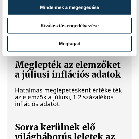
Mindennek a megengedése
A Balatoni Kör idén tizenkettedik
alkalommal hirdette meg az év
Kiválasztás engedélyezése
strandétele versenyt, amelyre minden
eddiginél több, 22 vendéglátóhely 44
étellel indult. Egy fonyódi hely nyert...
Megtagad
Meglepték az elemzőket
a júliusi inflációs adatok
Hatalmas meglepetésként értékelték
az elemzők a júliusi, 1,2 százalékos
inflációs adatot.
Sorra kerülnek elő
világháborús leletek az