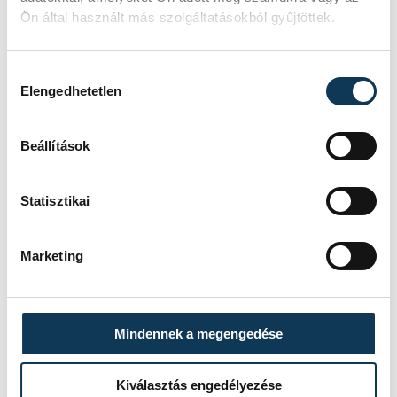
Ön által használt más szolgáltatásokból gyűjtöttek.
kultúra
programajánló
koncert
Queen
Hozzájárulás kiválasztása
Elengedhetetlen
Beállítások
SZERZŐ
Statisztikai
vehir.hu
Marketing
Mindennek a megengedése
Kiválasztás engedélyezése