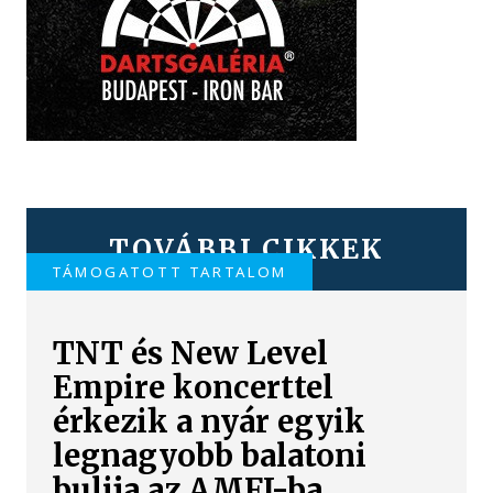
TOVÁBBI CIKKEK
TÁMOGATOTT TARTALOM
TNT és New Level
Empire koncerttel
érkezik a nyár egyik
legnagyobb balatoni
bulija az AMFI-ba