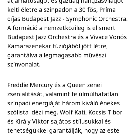
átjárhatóságot és gazdag hangzásvilágot
kelti életre a színpadon a 30 fős, Príma
díjas Budapest Jazz - Symphonic Orchestra.
A formáció a nemzetközileg is elismert
Budapest Jazz Orchestra és a Vivace Vonós
Kamarazenekar fúziójából jött létre,
garantálva a legmagasabb művészi
színvonalat.
Freddie Mercury és a Queen zenei
zsenialitását, valamint felülmúlhatatlan
színpadi energiáját három kiváló énekes
szólista idézi meg. Wolf Kati, Kocsis Tibor
és Király Viktor sajátos stílusukkal és
tehetségükkel garantálják, hogy az este