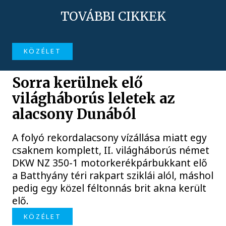
TOVÁBBI CIKKEK
KÖZÉLET
Sorra kerülnek elő
világháborús leletek az
alacsony Dunából
A folyó rekordalacsony vízállása miatt egy
csaknem komplett, II. világháborús német
DKW NZ 350-1 motorkerékpárbukkant elő
a Batthyány téri rakpart sziklái alól, máshol
pedig egy közel féltonnás brit akna került
elő.
KÖZÉLET