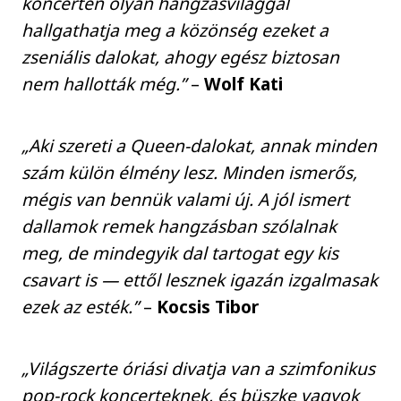
koncerten olyan hangzásvilággal
hallgathatja meg a közönség ezeket a
zseniális dalokat, ahogy egész biztosan
nem hallották még.”
–
Wolf Kati
„Aki szereti a Queen-dalokat, annak minden
szám külön élmény lesz. Minden ismerős,
mégis van bennük valami új. A jól ismert
dallamok remek hangzásban szólalnak
meg, de mindegyik dal tartogat egy kis
csavart is — ettől lesznek igazán izgalmasak
ezek az esték.”
–
Kocsis Tibor
„Világszerte óriási divatja van a szimfonikus
pop-rock koncerteknek, és büszke vagyok