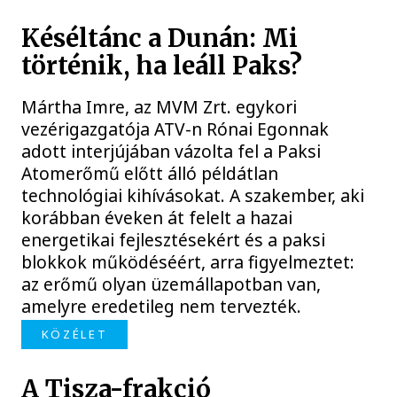
Késéltánc a Dunán: Mi
történik, ha leáll Paks?
Mártha Imre, az MVM Zrt. egykori
vezérigazgatója ATV-n Rónai Egonnak
adott interjújában vázolta fel a Paksi
Atomerőmű előtt álló példátlan
technológiai kihívásokat. A szakember, aki
korábban éveken át felelt a hazai
energetikai fejlesztésekért és a paksi
blokkok működéséért, arra figyelmeztet:
az erőmű olyan üzemállapotban van,
amelyre eredetileg nem tervezték.
KÖZÉLET
A Tisza-frakció