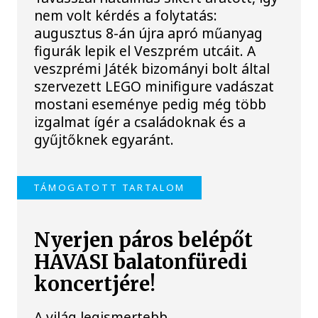
nem volt kérdés a folytatás:
augusztus 8-án újra apró műanyag
figurák lepik el Veszprém utcáit. A
veszprémi Játék bizományi bolt által
szervezett LEGO minifigure vadászat
mostani eseménye pedig még több
izgalmat ígér a családoknak és a
gyűjtőknek egyaránt.
TÁMOGATOTT TARTALOM
Nyerjen páros belépőt
HAVASI balatonfüredi
koncertjére!
A világ legismertebb