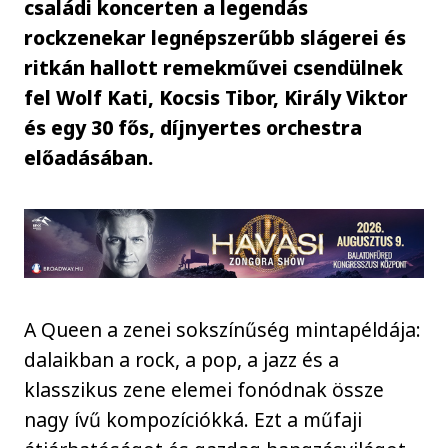
családi koncerten a legendás
rockzenekar legnépszerűbb slágerei és
ritkán hallott remekművei csendülnek
fel Wolf Kati, Kocsis Tibor, Király Viktor
és egy 30 fős, díjnyertes orchestra
előadásában.
A Queen a zenei sokszínűség mintapéldája:
dalaikban a rock, a pop, a jazz és a
klasszikus zene elemei fonódnak össze
nagy ívű kompozíciókká. Ezt a műfaji