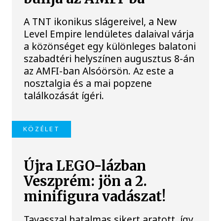
A TNT ikonikus slágereivel, a New
Level Empire lendületes dalaival várja
a közönséget egy különleges balatoni
szabadtéri helyszínen augusztus 8-án
az AMFI-ban Alsóörsön. Az este a
nosztalgia és a mai popzene
találkozását ígéri.
KÖZÉLET
Újra LEGO-lázban
Veszprém: jön a 2.
minifigura vadászat!
Tavasszal hatalmas sikert aratott, így