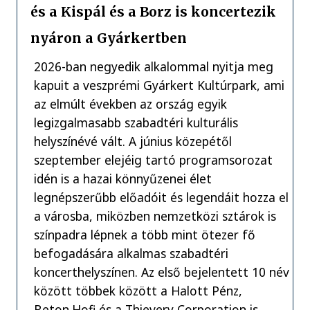
és a Kispál és a Borz is koncertezik
nyáron a Gyárkertben
2026-ban negyedik alkalommal nyitja meg
kapuit a veszprémi Gyárkert Kultúrpark, ami
az elmúlt években az ország egyik
legizgalmasabb szabadtéri kulturális
helyszínévé vált. A június közepétől
szeptember elejéig tartó programsorozat
idén is a hazai könnyűzenei élet
legnépszerűbb előadóit és legendáit hozza el
a városba, miközben nemzetközi sztárok is
színpadra lépnek a több mint ötezer fő
befogadására alkalmas szabadtéri
koncerthelyszínen. Az első bejelentett 10 név
között többek között a Halott Pénz,
Beton.Hofi és a Thievery Corporation is