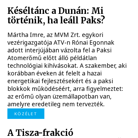
Késéltánc a Dunán: Mi
történik, ha leáll Paks?
Mártha Imre, az MVM Zrt. egykori
vezérigazgatója ATV-n Rónai Egonnak
adott interjújában vázolta fel a Paksi
Atomerőmű előtt álló példátlan
technológiai kihívásokat. A szakember, aki
korábban éveken át felelt a hazai
energetikai fejlesztésekért és a paksi
blokkok működéséért, arra figyelmeztet:
az erőmű olyan üzemállapotban van,
amelyre eredetileg nem tervezték.
KÖZÉLET
A Tisza-frakció