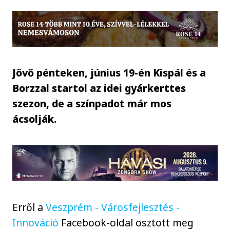
Jövő pénteken, június 19-én Kispál és a
Borzzal startol az idei gyárkerttes
szezon, de a színpadot már mos
ácsolják.
Erről a
Veszprém - Városfejlesztés -
Innováció
Facebook-oldal osztott meg