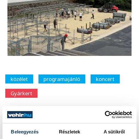
közélet
programajánló
koncert
Gyárkert
Beleegyezés
Részletek
A sütikről
SZERZŐ