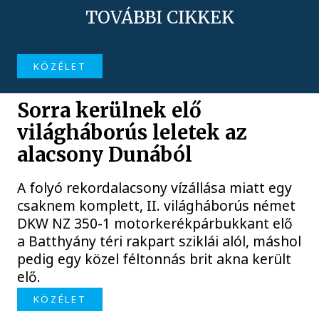
TOVÁBBI CIKKEK
KÖZÉLET
Sorra kerülnek elő
világháborús leletek az
alacsony Dunából
A folyó rekordalacsony vízállása miatt egy
csaknem komplett, II. világháborús német
DKW NZ 350-1 motorkerékpárbukkant elő
a Batthyány téri rakpart sziklái alól, máshol
pedig egy közel féltonnás brit akna került
elő.
KÖZÉLET