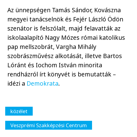
Az ünnepségen Tamás Sándor, Kovászna
megyei tanácselnök és Fejér László Ödön
szenátor is felszólalt, majd felavatták az
iskolaalapító Nagy Mózes római katolikus
pap mellszobrát, Vargha Mihály
szobrászművész alkotását, illetve Bartos
Lóránt és Iochom István minorita
rendházról írt könyvét is bemutatták –
idézi a
Demokrata
.
közélet
Veszprémi Szakképzési Centrum