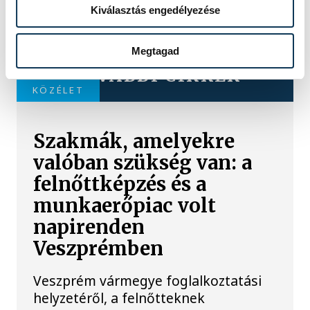
Kiválasztás engedélyezése
Megtagad
TOVÁBBI CIKKEK
KÖZÉLET
Szakmák, amelyekre
valóban szükség van: a
felnőttképzés és a
munkaerőpiac volt
napirenden
Veszprémben
Veszprém vármegye foglalkoztatási
helyzetéről, a felnőtteknek