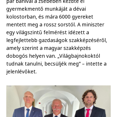
pár banival a zsebében kezdte el
gyermekmentő munkáját a dévai
kolostorban, és mára 6000 gyereket
mentett meg a rossz sorstól. A miniszter
egy világszintű felmérést idézett a
legfejlettebb gazdaságok szakképzéséről,
amely szerint a magyar szakképzés
dobogós helyen van. „Világbajnokoktól
tudnak tanulni, becsüljék meg” – intette a
jelenlévőket.