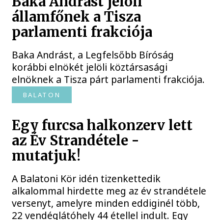
Baka Andrást jelöli
államfőnek a Tisza
parlamenti frakciója
Baka Andrást, a Legfelsőbb Bíróság
korábbi elnökét jelöli köztársasági
elnöknek a Tisza párt parlamenti frakciója.
BALATON
Egy furcsa halkonzerv lett
az Év Strandétele -
mutatjuk!
A Balatoni Kör idén tizenkettedik
alkalommal hirdette meg az év strandétele
versenyt, amelyre minden eddiginél több,
22 vendéglátóhely 44 étellel indult. Egy