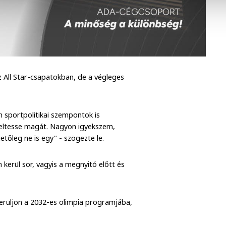
z All Star-csapatokban, de a végleges
 sportpolitikai szempontok is
seltesse magát. Nagyon igyekszem,
ehetőleg ne is egy" - szögezte le.
n kerül sor, vagyis a megnyitó előtt és
erüljön a 2032-es olimpia programjába,