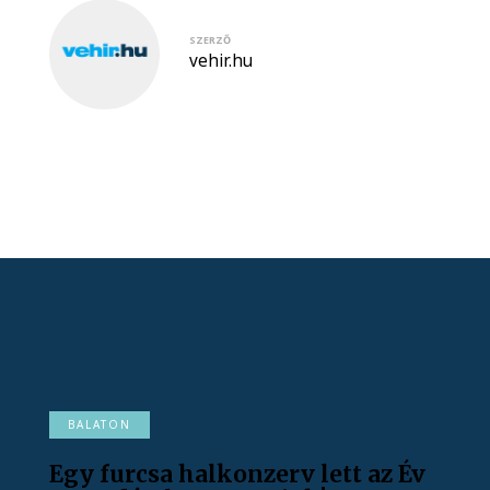
SZERZŐ
vehir.hu
BALATON
Egy furcsa halkonzerv lett az Év