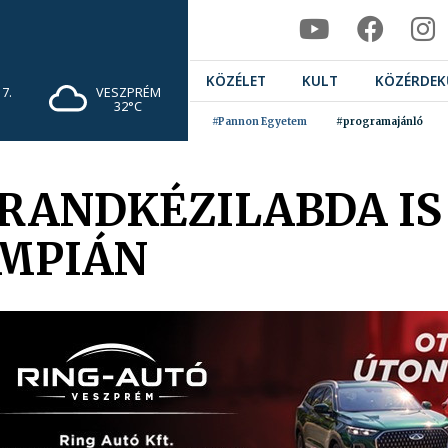
KÖZÉLET
KULT
KÖZÉRDEK
7.
VESZPRÉM
32°C
#Pannon Egyetem
#programajánló
STRANDKÉZILABDA 
IMPIÁN