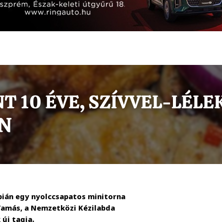
mpián egy nyolccsapatos minitorna
amás, a Nemzetközi Kézilabda
új tagja.