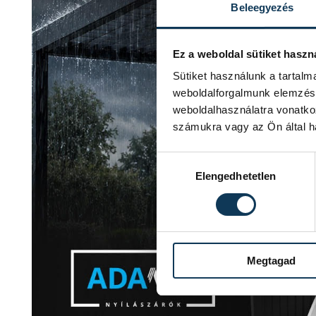
Beleegyezés
Ez a weboldal sütiket haszn
Sütiket használunk a tartal
weboldalforgalmunk elemzésé
weboldalhasználatra vonatko
számukra vagy az Ön által ha
Hozzájárulás kiválasztása
Elengedhetetlen
Megtagad