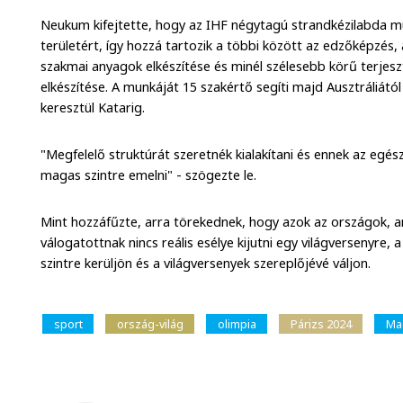
Neukum kifejtette, hogy az IHF négytagú strandkézilabda m
területért, így hozzá tartozik a többi között az edzőképzés, a
szakmai anyagok elkészítése és minél szélesebb körű terjes
elkészítése. A munkáját 15 szakértő segíti majd Ausztráliátó
keresztül Katarig.
"Megfelelő struktúrát szeretnék kialakítani és ennek az eg
magas szintre emelni" - szögezte le.
Mint hozzáfűzte, arra törekednek, hogy azok az országok, 
válogatottnak nincs reális esélye kijutni egy világversenyre
szintre kerüljön és a világversenyek szereplőjévé váljon.
sport
ország-világ
olimpia
Párizs 2024
Ma