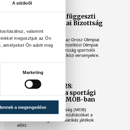
ORSZÁG-VILÁG
A sütikről
Átmenetileg felfüggeszti
az Orosz Olimpiai Bizottság
eltiltását a NOB
tosításához, valamint
einkkel megosztjuk az Ön
Átmenetileg felfüggeszti az Orosz Olimpiai
Bizottság eltiltását a Nemzetközi Olimpiai
l, amelyeket Ön adott meg
Bizottság (NOB), és az ország sportolói
visszatérhetnek a nemzetközi versenyekre.
LOS ANGELES 2028
Marketing
Los Angeles 2028:
megkezdődtek a sportági
konzultációk a MOB-ban
dennek a megengedése
A Magyar Olimpiai Bizottság (MOB)
megkezdte a sportági konzultációkat a
2028-as Los Angeles-i ötkarikás játékok
előtt.