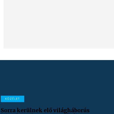
KÖZÉLET
Sorra kerülnek elő világháborús