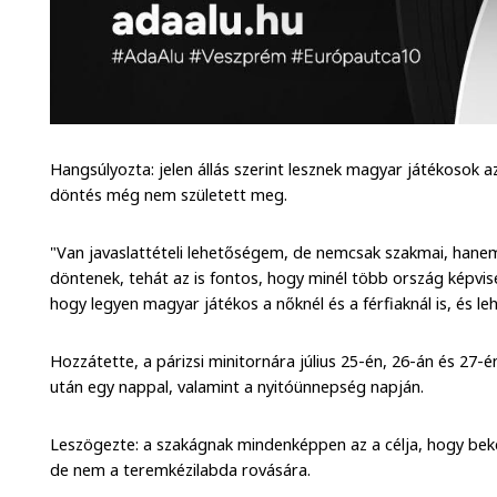
Hangsúlyozta: jelen állás szerint lesznek magyar játékosok a
döntés még nem született meg.
"Van javaslattételi lehetőségem, de nemcsak szakmai, hanem
döntenek, tehát az is fontos, hogy minél több ország képvi
hogy legyen magyar játékos a nőknél és a férfiaknál is, és l
Hozzátette, a párizsi minitornára július 25-én, 26-án és 27-é
után egy nappal, valamint a nyitóünnepség napján.
Leszögezte: a szakágnak mindenképpen az a célja, hogy bek
de nem a teremkézilabda rovására.