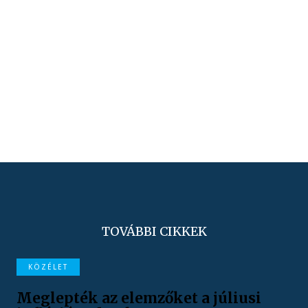
TOVÁBBI CIKKEK
KÖZÉLET
Meglepték az elemzőket a júliusi