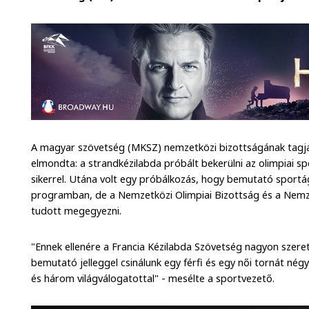
A magyar szövetség (MKSZ) nemzetközi bizottságának tagj
elmondta: a strandkézilabda próbált bekerülni az olimpiai s
sikerrel. Utána volt egy próbálkozás, hogy bemutató sportág
programban, de a Nemzetközi Olimpiai Bizottság és a Nem
tudott megegyezni.
"Ennek ellenére a Francia Kézilabda Szövetség nagyon szeret
bemutató jelleggel csinálunk egy férfi és egy női tornát négy
és három világválogatottal" - mesélte a sportvezető.