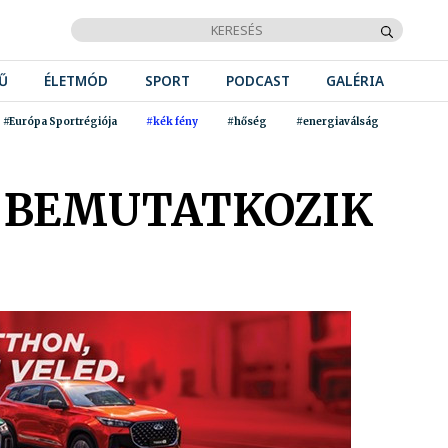
Ű
ÉLETMÓD
SPORT
PODCAST
GALÉRIA
#Európa Sportrégiója
#kék fény
#hőség
#energiaválság
IS BEMUTATKOZIK