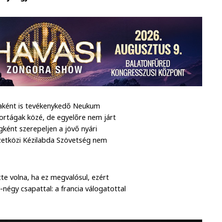
aként is tevékenykedő Neukum
portágak közé, de egyelőre nem járt
ként szerepeljen a jövő nyári
zetközi Kézilabda Szövetség nem
te volna, ha ez megvalósul, ezért
-négy csapattal: a francia válogatottal