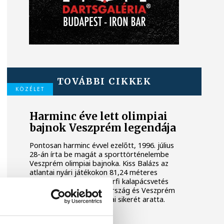
TOVÁBBI CIKKEK
KÖZÉLET
Harminc éve lett olimpiai
bajnok Veszprém legendája
Pontosan harminc évvel ezelőtt, 1996. július
28-án írta be magát a sporttörténelembe
Veszprém olimpiai bajnoka. Kiss Balázs az
atlantai nyári játékokon 81,24 méteres
dobással megnyerte a férfi kalapácsvetés
döntőjét, ezzel Magyarország és Veszprém
egyik legnagyobb atlétikai sikerét aratta.