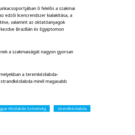
unkacsoportjában ő felelős a szakmai
z edzői licencrendszer kialakítása, a
ztése, valamint az oktatóanyagok
l kezdve Brazílián és Egyiptomon
észnek a szakmaiságát nagyon gyorsan
amelyekban a teremkézilabda-
, a strandkézilabda minél magasabb
gyar Kézilabda Szövetség
strandkézilabda