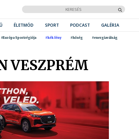
Ű
ÉLETMÓD
SPORT
PODCAST
GALÉRIA
#Európa Sportrégiója
#kék fény
#hőség
#energiaválság
N VESZPRÉM