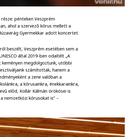
i része: pénteken Veszprém
n, ahol a szervező kórus mellett a
 Búzavirág Gyermekkar adott koncertet.
rról beszélt, Veszprém esetében sem a
 UNESCO által 2019-ben odaítélt „A
rt keményen megdolgoztunk, utóbbi
sztiváljaink számítottak, hanem a
eredményeként a zene valóban a
olánkra, a kórusainkra, énekkarainkra,
evű előd, Kollár Kálmán örökösei is
 a nemzetközi kórusokat is” –