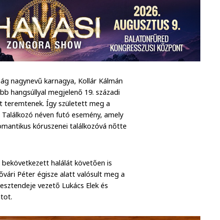
aság nagynevű karnagya, Kollár Kálmán
bb hangsúllyal megjelenő 19. századi
 teremtenek. Így született meg a
 Találkozó néven futó esemény, amely
omantikus kóruszenei találkozóvá nőtte
 bekövetkezett halálát követően is
vári Péter égisze alatt valósult meg a
 esztendeje vezető Lukács Elek és
tot.