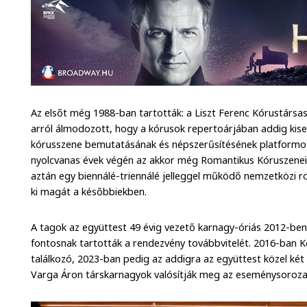
Az elsőt még 1988-ban tartották: a Liszt Ferenc Kórustárs
arról álmodozott, hogy a kórusok repertoárjában addig kise
kórusszene bemutatásának és népszerűsítésének platformot
nyolcvanas évek végén az akkor még Romantikus Kóruszenei
aztán egy biennálé-triennálé jelleggel működő nemzetközi r
ki magát a későbbiekben.
A tagok az együttest 49 évig vezető karnagy-óriás 2012-ben
fontosnak tartották a rendezvény továbbvitelét. 2016-ban Kő
találkozó, 2023-ban pedig az addigra az együttest közel két
Varga Áron társkarnagyok valósítják meg az eseménysoroza