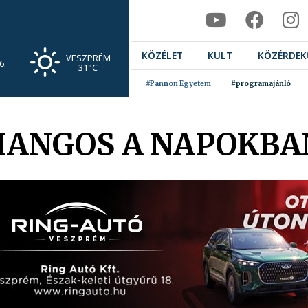
KÖZÉLET
KULT
KÖZÉRDEK
VESZPRÉM
6.
31°C
#Pannon Egyetem
#programajánló
HANGOS A NAPOKBA