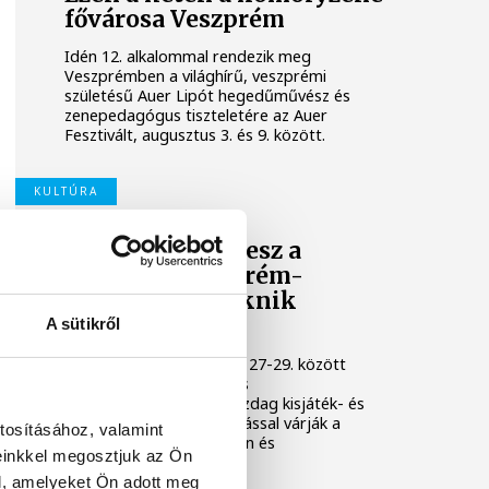
fővárosa Veszprém
Idén 12. alkalommal rendezik meg
Veszprémben a világhírű, veszprémi
születésű Auer Lipót hegedűművész és
zenepedagógus tiszteletére az Auer
Fesztivált, augusztus 3. és 9. között.
KULTÚRA
Osvárt Andrea lesz a
megújult Veszprém-
Balaton Filmpiknik
házigazdája
A sütikről
A Filmpikniken augusztus 27-29. között
csaknem hatvan játék- és
dokumentumfilmmel, gazdag kisjáték- és
animációs filmes válogatással várják a
tosításához, valamint
közönséget Veszprémben és
einkkel megosztjuk az Ön
Balatonfüreden.
l, amelyeket Ön adott meg