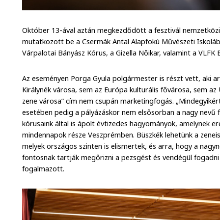
Október 13-ával aztán megkezdődött a fesztivál nemzetköz
mutatkozott be a Csermák Antal Alapfokú Művészeti Iskolába
Várpalotai Bányász Kórus, a Gizella Nőikar, valamint a VLFK
Az eseményen Porga Gyula polgármester is részt vett, aki a
Királynék városa, sem az Európa kulturális fővárosa, sem az
zene városa” cím nem csupán marketingfogás. „Mindegyiké
esetében pedig a pályázáskor nem elsősorban a nagy nevű fe
kórusaink által is ápolt évtizedes hagyományok, amelynek 
mindennapok része Veszprémben. Büszkék lehetünk a zeneisk
melyek országos szinten is elismertek, és arra, hogy a nagyn
fontosnak tartják megőrizni a pezsgést és vendégül fogadni
fogalmazott.