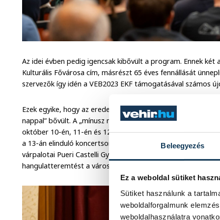
Az idei évben pedig igencsak kibővült a program. Ennek két 
Kulturális Fővárosa cím, másrészt 65 éves fennállását ünnepl
szervezők így idén a VEB2023 EKF támogatásával számos új
Ezek egyike, hogy az eredetileg három napos eseménysoroz
nappal” bővült. A „mínusz második”, „mínusz első”, valamint 
október 10-én, 11-én és 12-én flashmobokkal hangolták rá 
a 13-án elinduló koncertsorozatra. A minikoncertek sorozatá
Beleegyezés
várpalotai Pueri Castelli Gyerekkórus és a veszprémi Gizella
hangulatteremtést a város különböző pontjain.
Ez a weboldal sütiket haszn
Sütiket használunk a tartal
weboldalforgalmunk elemzésé
weboldalhasználatra vonatko