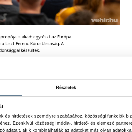
apropója is akad: egyrészt az Európa
i a Liszt Ferenc Kórustársaság. A
donsággal készültek.
at további három „hangulat-előkészítő
„nulladik” napokként emlegetett
a helyi kórusok a veszprémi közönséget
t a VLFK indította, majd vendégei, a
Részletek
 Nőikar folytatták a meglepetésszerű
ál
mak és hirdetések személyre szabásához, közösségi funkciók biz
hez. Ezenkívül közösségi média-, hirdető- és elemező partner
zó adatait, akik kombinálhatják az adatokat más olyan adatokka