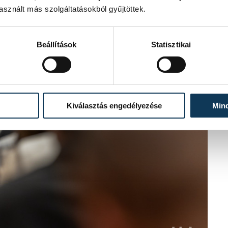
sznált más szolgáltatásokból gyűjtöttek.
Beállítások
Statisztikai
Kiválasztás engedélyezése
Min