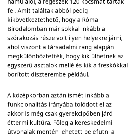
hamu alól, a régészek 120 kocsmát tártak
fel. Amit találtak abból pedig
kikövetkeztethető, hogy a Római
Birodalomban már sokkal inkább a
szórakozás része volt ilyen helyekre járni,
ahol viszont a társadalmi rang alapján
megkülönböztették, hogy kik ülhetnek az
egyszerű asztalok mellé és kik a freskókkal
borított díszterembe például.
A középkorban aztán ismét inkább a
funkcionalitás irányába tolódott el az
akkor is még csak gyerekcipőben járó
éttermi kultúra. Főleg a kereskedelmi
útvonalak mentén lehetett belefutni a