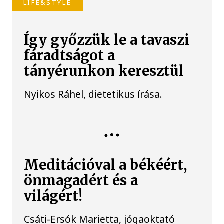
LIFE&STYLE
Így győzzük le a tavaszi
fáradtságot a
tányérunkon keresztül
Nyikos Ráhel, dietetikus írása.
Meditációval a békéért,
önmagadért és a
világért!
Csáti-Ersók Marietta, jógaoktató