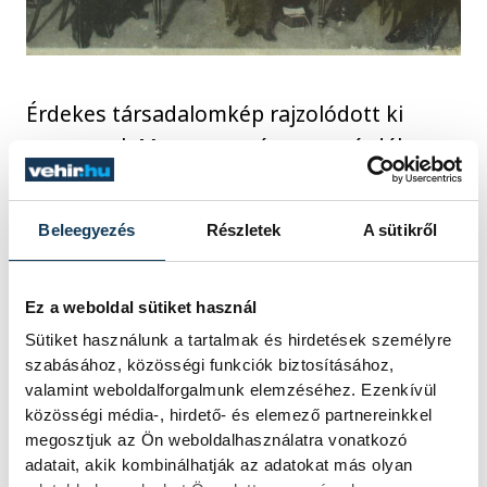
Érdekes társadalomkép rajzolódott ki
ugyancsak Magyarországon a csárdák
világában is. Habár ezeket a lakott
területektől általában távolabb eső,
Beleegyezés
Részletek
A sütikről
nádfedeles házakat ma főleg a fatálon
kínál bőséges ételekről ismeri a XXI. század
embere, a XVIII. és XIX. században számos
Ez a weboldal sütiket használ
funkciójuk volt. Rögtönzött piactérként itt
Sütiket használunk a tartalmak és hirdetések személyre
szabásához, közösségi funkciók biztosításához,
cseréltek gazdát a portékák, ha két utazó
valamint weboldalforgalmunk elemzéséhez. Ezenkívül
kereskedő összetalálkozott, de nem csak a
közösségi média-, hirdető- és elemező partnereinkkel
törvénytisztelő embereknek volt kedvelt
megosztjuk az Ön weboldalhasználatra vonatkozó
adatait, akik kombinálhatják az adatokat más olyan
menedéke, a betyároknak is megvolt a