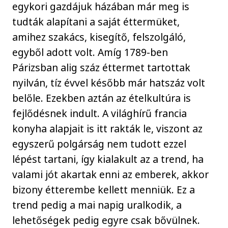
egykori gazdájuk házában már meg is
tudták alapítani a saját éttermüket,
amihez szakács, kisegítő, felszolgáló,
egyből adott volt. Amíg 1789-ben
Párizsban alig száz éttermet tartottak
nyilván, tíz évvel később már hatszáz volt
belőle. Ezekben aztán az ételkultúra is
fejlődésnek indult. A világhírű francia
konyha alapjait is itt rakták le, viszont az
egyszerű polgárság nem tudott ezzel
lépést tartani, így kialakult az a trend, ha
valami jót akartak enni az emberek, akkor
bizony étterembe kellett menniük. Ez a
trend pedig a mai napig uralkodik, a
lehetőségek pedig egyre csak bővülnek.