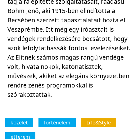
tagjaira építette szolgáltatásait, ráadásul
Böhm Jenő, aki 1915-ben elindította a
Becsében szerzett tapasztalatait hozta el
Veszprémbe. Itt még egy íróasztalt is
vendégek rendelkezésére bocsátott, hogy
azok lefolytathassák fontos levelezéseiket.
Az Elitnek számos magas rangú vendége
volt, hivatalnokok, katonatisztek,
művészek, akiket az elegáns környezetben
rendre zenés programokkal is
szórakoztattak.
közélet
történelem
Life&Style
étterem