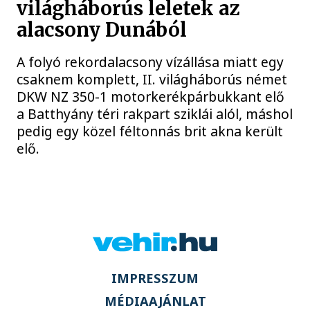
világháborús leletek az
alacsony Dunából
A folyó rekordalacsony vízállása miatt egy
csaknem komplett, II. világháborús német
DKW NZ 350-1 motorkerékpárbukkant elő
a Batthyány téri rakpart sziklái alól, máshol
pedig egy közel féltonnás brit akna került
elő.
IMPRESSZUM
MÉDIAAJÁNLAT