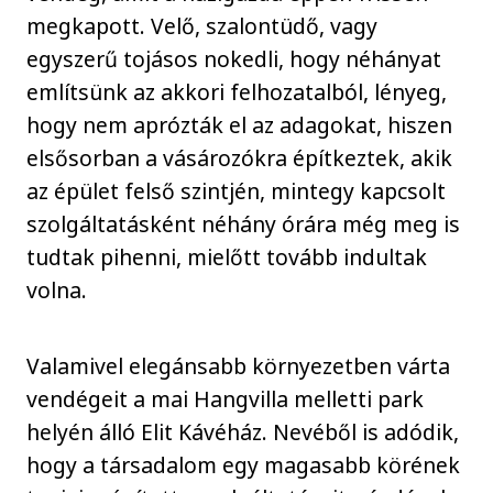
megkapott. Velő, szalontüdő, vagy
egyszerű tojásos nokedli, hogy néhányat
említsünk az akkori felhozatalból, lényeg,
hogy nem aprózták el az adagokat, hiszen
elsősorban a vásározókra építkeztek, akik
az épület felső szintjén, mintegy kapcsolt
szolgáltatásként néhány órára még meg is
tudtak pihenni, mielőtt tovább indultak
volna.
Valamivel elegánsabb környezetben várta
vendégeit a mai Hangvilla melletti park
helyén álló Elit Kávéház. Nevéből is adódik,
hogy a társadalom egy magasabb körének