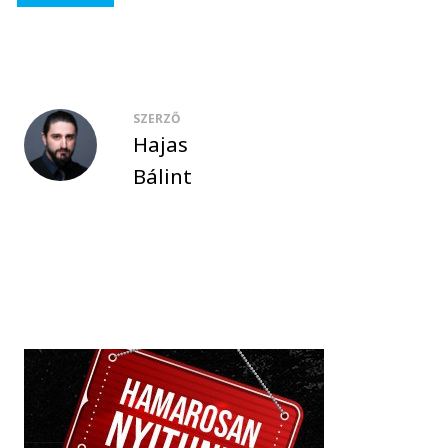
SZERZŐ
Hajas
Bálint