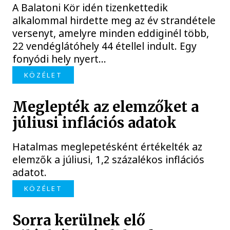
A Balatoni Kör idén tizenkettedik
alkalommal hirdette meg az év strandétele
versenyt, amelyre minden eddiginél több,
22 vendéglátóhely 44 étellel indult. Egy
fonyódi hely nyert...
KÖZÉLET
Meglepték az elemzőket a
júliusi inflációs adatok
Hatalmas meglepetésként értékelték az
elemzők a júliusi, 1,2 százalékos inflációs
adatot.
KÖZÉLET
Sorra kerülnek elő