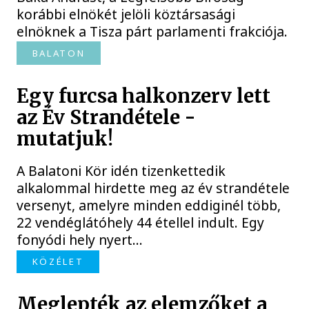
korábbi elnökét jelöli köztársasági
elnöknek a Tisza párt parlamenti frakciója.
BALATON
Egy furcsa halkonzerv lett
az Év Strandétele -
mutatjuk!
A Balatoni Kör idén tizenkettedik
alkalommal hirdette meg az év strandétele
versenyt, amelyre minden eddiginél több,
22 vendéglátóhely 44 étellel indult. Egy
fonyódi hely nyert...
KÖZÉLET
Meglepték az elemzőket a