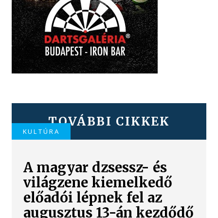
TOVÁBBI CIKKEK
KULTÚRA
A magyar dzsessz- és
világzene kiemelkedő
előadói lépnek fel az
augusztus 13-án kezdődő