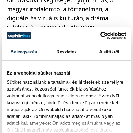
oktatásában segítséget nyújthatnak, a
magyar irodalomtól a történelmen, a
digitális és vizuális kultúrán, a dráma,
színház, és természettudományi
tantárgyakon át az osztályfőnöki órákon
feldolgozandó morális problémákig.
Beleegyezés
Részletek
A sütikről
A filmek egy részéhez az NFI Filmarchívum
jóvoltából komplex oktatási segédanyag is
Ez a weboldal sütiket használ
rendelkezésre áll, amely különböző
Sütiket használunk a tartalmak és hirdetések személyre
szabásához, közösségi funkciók biztosításához,
megközelítésű kreatív feladatokat kínál a
valamint weboldalforgalmunk elemzéséhez. Ezenkívül
filmek feldolgozásához. A program
közösségi média-, hirdető- és elemező partnereinkkel
részletes ismertetője, a választható filmek,
megosztjuk az Ön weboldalhasználatra vonatkozó
adatait, akik kombinálhatják az adatokat más olyan
a vetítési helyszínek, a mozik listája és a
adatokkal, amelyeket Ön adott meg számukra vagy az
jelentkezés menete
az Art-Mozi Egyesület
Ön által használt más szolgáltatásokból gyűjtöttek.