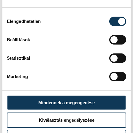
honlapján
érhető el.
Hozzájárulás kiválasztása
Elengedhetetlen
kultúra
mozi
Foton
Beállítások
Statisztikai
SZERZŐ
vehir.hu
Marketing
Mindennek a megengedése
Kiválasztás engedélyezése