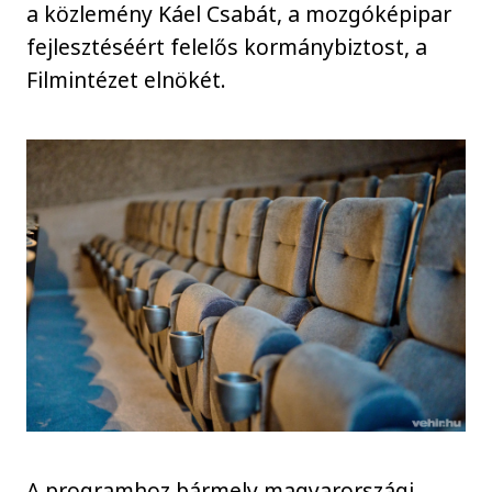
a közlemény Káel Csabát, a mozgóképipar
fejlesztéséért felelős kormánybiztost, a
Filmintézet elnökét.
A programhoz bármely magyarországi