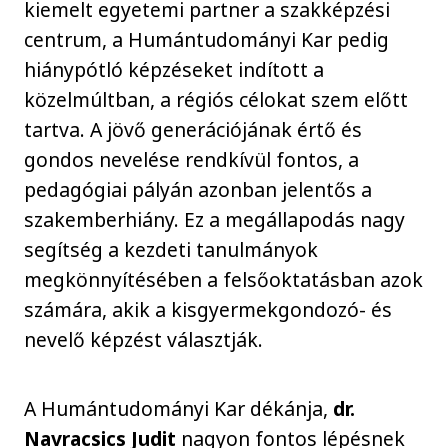
kiemelt egyetemi partner a szakképzési
centrum, a Humántudományi Kar pedig
hiánypótló képzéseket indított a
közelmúltban, a régiós célokat szem előtt
tartva. A jövő generációjának értő és
gondos nevelése rendkívül fontos, a
pedagógiai pályán azonban jelentős a
szakemberhiány. Ez a megállapodás nagy
segítség a kezdeti tanulmányok
megkönnyítésében a felsőoktatásban azok
számára, akik a kisgyermekgondozó- és
nevelő képzést választják.
A Humántudományi Kar dékánja,
dr.
Navracsics Judit
nagyon fontos lépésnek