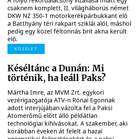
A folyó rekordalacsony vízállása miatt egy
csaknem komplett, II. világháborús német
DKW NZ 350-1 motorkerékpárbukkant elő
a Batthyány téri rakpart sziklái alól, máshol
pedig egy közel féltonnás brit akna került
elő.
KÖZÉLET
Késéltánc a Dunán: Mi
történik, ha leáll Paks?
Mártha Imre, az MVM Zrt. egykori
vezérigazgatója ATV-n Rónai Egonnak
adott interjújában vázolta fel a Paksi
Atomerőmű előtt álló példátlan
technológiai kihívásokat. A szakember, aki
korábban éveken át felelt a hazai
energetikai fejlesztésekért és a paksi