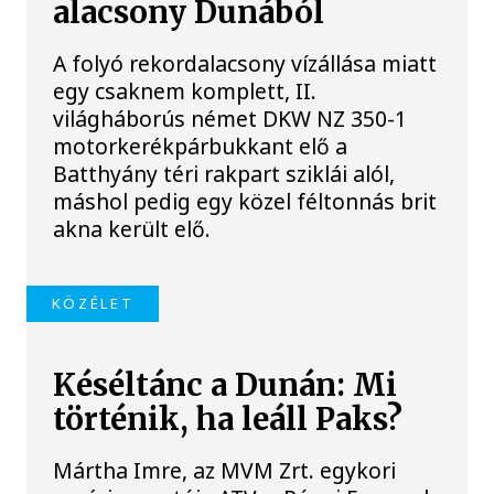
alacsony Dunából
A folyó rekordalacsony vízállása miatt
egy csaknem komplett, II.
világháborús német DKW NZ 350-1
motorkerékpárbukkant elő a
Batthyány téri rakpart sziklái alól,
máshol pedig egy közel féltonnás brit
akna került elő.
KÖZÉLET
Késéltánc a Dunán: Mi
történik, ha leáll Paks?
Mártha Imre, az MVM Zrt. egykori