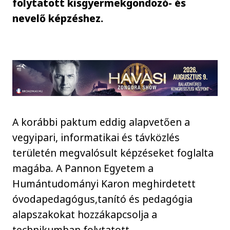
folytatott kisgyermekgondozó- és
nevelő képzéshez.
A korábbi paktum eddig alapvetően a
vegyipari, informatikai és távközlés
területén megvalósult képzéseket foglalta
magába. A Pannon Egyetem a
Humántudományi Karon meghirdetett
óvodapedagógus,tanító és pedagógia
alapszakokat hozzákapcsolja a
technikumban folytatott