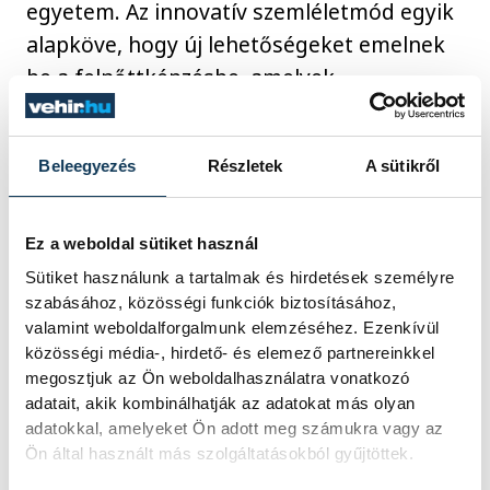
egyetem. Az innovatív szemléletmód egyik
alapköve, hogy új lehetőségeket emelnek
be a felnőttképzésbe, amelyek
segítségével a felsőoktatásban is
sikeresen tovább tanulhatnak.
Beleegyezés
Részletek
A sütikről
Kavalecz Gábor
, a szakképézési centrum
Ez a weboldal sütiket használ
főigazgatója a folyamatos együttműködés
Sütiket használunk a tartalmak és hirdetések személyre
sikereiről osztotta meg gondolatait az
szabásához, közösségi funkciók biztosításához,
eseményen. A főigazgató maga is tanár,
valamint weboldalforgalmunk elemzéséhez. Ezenkívül
örül, hogy egy a pedagógiához hasonlóan
közösségi média-, hirdető- és elemező partnereinkkel
fontos pályán is szerepet vállalhatnak.
megosztjuk az Ön weboldalhasználatra vonatkozó
adatait, akik kombinálhatják az adatokat más olyan
Kavalecz Gábor kiemelte: szeretné, ha a
adatokkal, amelyeket Ön adott meg számukra vagy az
hozzájuk beiratkozó tanulóknak egy egész
Ön által használt más szolgáltatásokból gyűjtöttek.
pályaívet mutathatnának, méghozzá helyi