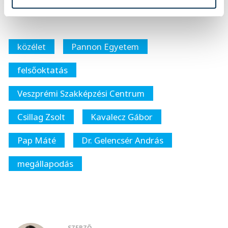
megállapodás a szakképzési centrummal.
közélet
Pannon Egyetem
felsőoktatás
Veszprémi Szakképzési Centrum
Csillag Zsolt
Kavalecz Gábor
Pap Máté
Dr. Gelencsér András
megállapodás
SZERZŐ