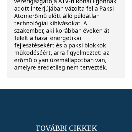
vezérigazgatója ATV-n Rónai Egonnak
adott interjújában vázolta fel a Paksi
Atomerőmű előtt álló példátlan
technológiai kihívásokat. A
szakember, aki korábban éveken át
felelt a hazai energetikai
fejlesztésekért és a paksi blokkok
működéséért, arra figyelmeztet: az
erőmű olyan üzemállapotban van,
amelyre eredetileg nem tervezték.
TOVÁBBI CIKKEK