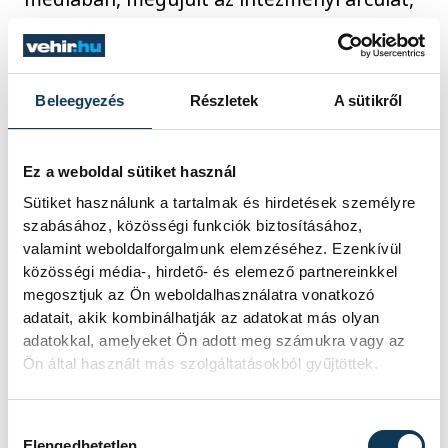
több lett a rendezvényes megjelenés,
felépült jó pár olyan csatorna amit
korábban nem, vagy csak alig használtunk.
Beleegyezés
Részletek
A sütikről
Még messze nem vagyunk az út végén, de
a részeredmények bizakodásra adnak
Ez a weboldal sütiket használ
okot.
Sütiket használunk a tartalmak és hirdetések személyre
szabásához, közösségi funkciók biztosításához,
Halljuk a számokat!
valamint weboldalforgalmunk elemzéséhez. Ezenkívül
közösségi média-, hirdető- és elemező partnereinkkel
megosztjuk az Ön weboldalhasználatra vonatkozó
2023-ban több mint 60%-kal emelkedett a
adatait, akik kombinálhatják az adatokat más olyan
adatokkal, amelyeket Ön adott meg számukra vagy az
Pannon Egyetemre jelentkezők, és a
Ön által használt más szolgáltatásokból gyűjtöttek.
felvettek száma egyaránt. Ez az országos
átlag több mint kétszerese, amit ráadásul
Hozzájárulás kiválasztása
úgy értünk el, hogy sok más egyetemmel
Elengedhetetlen