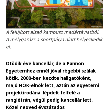
A felújított alsaó kampusz madártávlatból.
A mélygarázs a sportpálya alatt helyezkedik
el.
Ötödik éve kancellár, de a Pannon
Egyetemhez ennél jóval régebbi szálak
kötik. 2000-ben kezdte hallgatóként,
majd HÖK-elnök lett, aztán az egyetemi
projektirodánál lépdelt felfelé a
ranglétrán, végül pedig kancellár lett.
Közel negyed évszázados