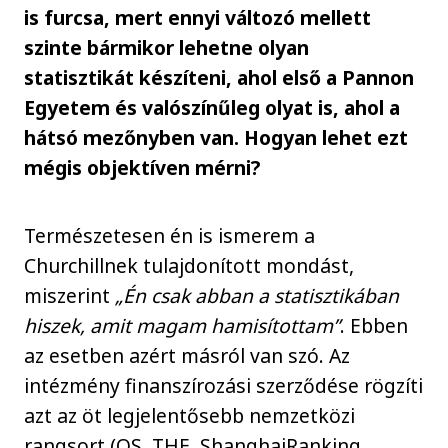
is furcsa, mert ennyi változó mellett
szinte bármikor lehetne olyan
statisztikát készíteni, ahol első a Pannon
Egyetem és valószínűleg olyat is, ahol a
hátsó mezőnyben van. Hogyan lehet ezt
mégis objektíven mérni?
Természetesen én is ismerem a
Churchillnek tulajdonított mondást,
miszerint
„Én csak abban a statisztikában
hiszek, amit magam hamisítottam”
. Ebben
az esetben azért másról van szó. Az
intézmény finanszírozási szerződése rögzíti
azt az öt legjelentősebb nemzetközi
rangsort (QS, THE, ShanghaiRanking,