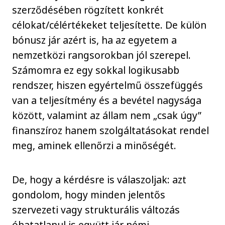
szerződésében rögzített konkrét
célokat/célértékeket teljesítette. De külön
bónusz jár azért is, ha az egyetem a
nemzetközi rangsorokban jól szerepel.
Számomra ez egy sokkal logikusabb
rendszer, hiszen egyértelmű összefüggés
van a teljesítmény és a bevétel nagysága
között, valamint az állam nem „csak úgy”
finanszíroz hanem szolgáltatásokat rendel
meg, aminek ellenőrzi a minőségét.
De, hogy a kérdésre is válaszoljak: azt
gondolom, hogy minden jelentős
szervezeti vagy strukturális változás
óhatatlanul is együtt jár némi