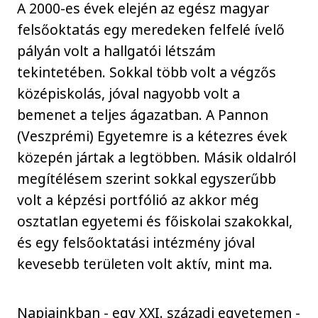
A 2000-es évek elején az egész magyar
felsőoktatás egy meredeken felfelé ívelő
pályán volt a hallgatói létszám
tekintetében. Sokkal több volt a végzős
középiskolás, jóval nagyobb volt a
bemenet a teljes ágazatban. A Pannon
(Veszprémi) Egyetemre is a kétezres évek
közepén jártak a legtöbben. Másik oldalról
megítélésem szerint sokkal egyszerűbb
volt a képzési portfólió az akkor még
osztatlan egyetemi és főiskolai szakokkal,
és egy felsőoktatási intézmény jóval
kevesebb területen volt aktív, mint ma.
Napjainkban - egy XXI. századi egyetemen -