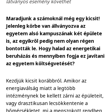
látványos esemény követhet
Maradjunk a számoknál még egy kicsit!
Jelenleg körbe van állványozva az
egyetem alsó kampuszának két épülete
is, az egyikről pedig nem olyan régen
bontották le. Hogy halad az energetikai
beruházás és mennyiben fogja ez javítani
az egyetem költségvetését?
Kezdjük kicsit korábbról. Amikor az
energiaválság miatt a legtöbb
intézménynek be kellett zárni az épületeit,
vagy drasztikusan lecsökkentenie a
hőmérsékletet, mi a megszokott rendben