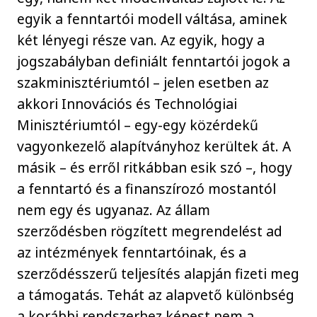
egyik a fenntartói modell váltása, aminek
két lényegi része van. Az egyik, hogy a
jogszabályban definiált fenntartói jogok a
szakminisztériumtól – jelen esetben az
akkori Innovációs és Technológiai
Minisztériumtól – egy-egy közérdekű
vagyonkezelő alapítványhoz kerültek át. A
másik – és erről ritkábban esik szó –, hogy
a fenntartó és a finanszírozó mostantól
nem egy és ugyanaz. Az állam
szerződésben rögzített megrendelést ad
az intézmények fenntartóinak, és a
szerződésszerű teljesítés alapján fizeti meg
a támogatás. Tehát az alapvető különbség
a korábbi rendszerhez képest nem a