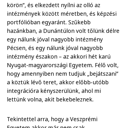
körön”, és elkezdett nyílni az olló az
intézmények között méretben, és képzési
portfólióban egyaránt. Szűkebb
hazánkban, a Dunántúlon volt tőlünk délre
egy nálunk jóval nagyobb intézmény
Pécsen, és egy nálunk jóval nagyobb
intézmény északon – az akkori hét karú
Nyugat-magyarországi Egyetem. Félő volt,
hogy amennyiben nem tudjuk „bejátszani”
a köztük lévő teret, akkor előbb-utóbb
integrációra kényszerülünk, ahol mi
lettünk volna, akit bekebeleznek.
Tekintettel arra, hogy a Veszprémi
Egyetem akkor már nem csak