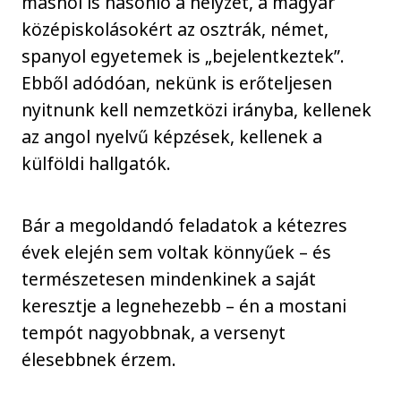
máshol is hasonló a helyzet, a magyar
középiskolásokért az osztrák, német,
spanyol egyetemek is „bejelentkeztek”.
Ebből adódóan, nekünk is erőteljesen
nyitnunk kell nemzetközi irányba, kellenek
az angol nyelvű képzések, kellenek a
külföldi hallgatók.
Bár a megoldandó feladatok a kétezres
évek elején sem voltak könnyűek – és
természetesen mindenkinek a saját
keresztje a legnehezebb – én a mostani
tempót nagyobbnak, a versenyt
élesebbnek érzem.