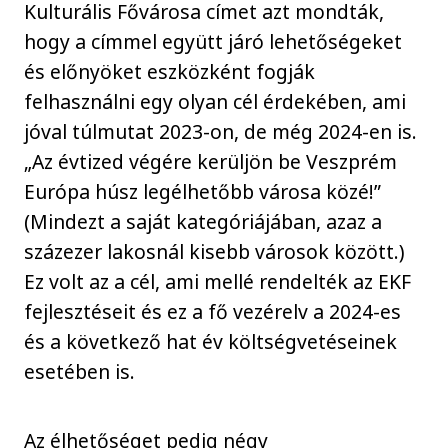
Kulturális Fővárosa címet azt mondták,
hogy a címmel együtt járó lehetőségeket
és előnyöket eszközként fogják
felhasználni egy olyan cél érdekében, ami
jóval túlmutat 2023-on, de még 2024-en is.
„Az évtized végére kerüljön be Veszprém
Európa húsz legélhetőbb városa közé!”
(Mindezt a saját kategóriájában, azaz a
százezer lakosnál kisebb városok között.)
Ez volt az a cél, ami mellé rendelték az EKF
fejlesztéseit és ez a fő vezérelv a 2024-es
és a következő hat év költségvetéseinek
esetében is.
Az élhetőséget pedig négy