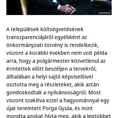
A települések költségvetésének
transzparenciájáról egyébként az
önkormányzati törvény is rendelkezik,
viszont a korábbi években nem volt példa
arra, hogy a polgármester közvetlenül az
érintettek előtt beszéljen a tervekről,
álltalában a helyi sajtó képviselőivel
osztotta meg a részleteket, akik aztán
gondoskodtak a nyilvánosságról. Most
viszont szakítva ezzel a hagyománnyal egy
újat teremtett Porga Gyula, és mint
mondta azokat hívta meg, akik a legtöbbet