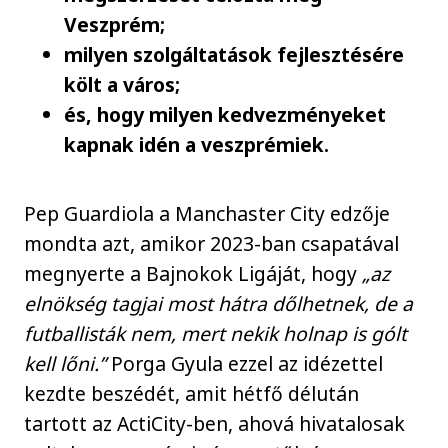
Veszprém;
milyen szolgáltatások fejlesztésére
költ a város;
és, hogy milyen kedvezményeket
kapnak idén a veszprémiek.
Pep Guardiola a Manchaster City edzője
mondta azt, amikor 2023-ban csapatával
megnyerte a Bajnokok Ligáját, hogy
„az
elnökség tagjai most hátra dőlhetnek, de a
futballisták nem, mert nekik holnap is gólt
kell lőni.”
Porga Gyula ezzel az idézettel
kezdte beszédét, amit hétfő délután
tartott az ActiCity-ben, ahová hivatalosak