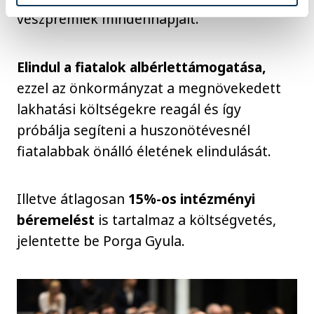
veszprémiek mindennapjait.
Elindul a fiatalok albérlettámogatása,
ezzel az önkormányzat a megnövekedett
lakhatási költségekre reagál és így
próbálja segíteni a huszonötévesnél
fiatalabbak önálló életének elindulását.
Illetve átlagosan
15%-os intézményi
béremelést
is tartalmaz a költségvetés,
jelentette be Porga Gyula.