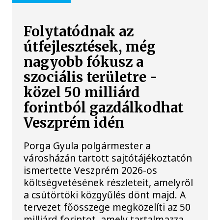
Folytatódnak az
útfejlesztések, még
nagyobb fókusz a
szociális területre -
közel 50 milliárd
forintból gazdálkodhat
Veszprém idén
Porga Gyula polgármester a
városházán tartott sajtótájékoztatón
ismertette Veszprém 2026-os
költségvetésének részleteit, amelyről
a csütörtöki közgyűlés dönt majd. A
tervezet főösszege megközelíti az 50
milliárd forintot, amely tartalmazza