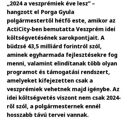
„2024 a veszprémiek éve lesz” –
hangzott el Porga Gyula
polgármestertől hétfő este, amikor az
ActiCity-ben bemutatta Veszprém idei
költségvetésének sarokpontjait. A
büdzsé 43,5 milliárd forintról szól,
aminek egyharmada fejlesztésekre fog
menni, valamint elindítanak több olyan
programot és támogatási rendszert,
amelyeket kifejezetten csak a
veszprémiek vehetnek majd igénybe. Az
idei költségvetés viszont nem csak 2024-
ről szól, a polgármesternek ennél
hosszabb távú tervei vannak.