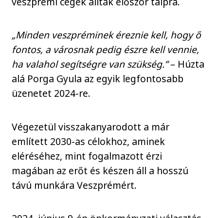
veszprémi cégek álltak először talpra.
„Minden veszpréminek éreznie kell, hogy ő
fontos, a városnak pedig észre kell vennie,
ha valahol segítségre van szükség.”
– Húzta
alá Porga Gyula az egyik legfontosabb
üzenetet 2024-re.
Végezetül visszakanyarodott a már
említett 2030-as célokhoz, aminek
eléréséhez, mint fogalmazott érzi
magában az erőt és készen áll a hosszú
távú munkára Veszprémért.