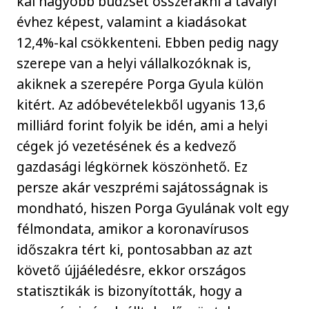
kal nagyobb büdzsét összerakni a tavalyi
évhez képest, valamint a kiadásokat
12,4%-kal csökkenteni. Ebben pedig nagy
szerepe van a helyi vállalkozóknak is,
akiknek a szerepére Porga Gyula külön
kitért. Az adóbevételekből ugyanis 13,6
milliárd forint folyik be idén, ami a helyi
cégek jó vezetésének és a kedvező
gazdasági légkörnek köszönhető. Ez
persze akár veszprémi sajátosságnak is
mondható, hiszen Porga Gyulának volt egy
félmondata, amikor a koronavírusos
időszakra tért ki, pontosabban az azt
követő újjáéledésre, ekkor országos
statisztikák is bizonyították, hogy a