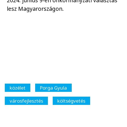
2024. június 9-én önkormányzati választás
lesz Magyarországon.
közélet
Porga Gyula
városfejlesztés
költségvetés