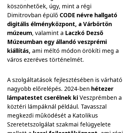
köszönhetőek, úgy, mint a régi
Dimitrovban épülő
CODE névre hallgató
digitális élményközpont, a Várbörtön
múzeum
, valamint a
Laczkó Dezső
Múzeumban egy állandó veszprémi
kiállítás,
ami méltó módon örökíti meg a
város ezeréves történelmét.
A szolgáltatások fejlesztésében is várható
nagyobb előrelépés. 2024-ben
hétezer
lámpatestet cserélnek ki
Veszprémben a
köztéri lámpáknál például. Tavasszal
megkezdi működését a Katolikus
Szeretetszolgálat szakmai felügyelete