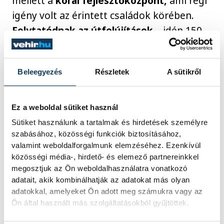
mellett a
korai fejlesztőközpont,
ami régi
igény volt az érintett családok körében.
Folytatódnak az útfelújítások
– idén 150
milliót költenek erre – és az
EKF
örökségeit sem hagyják figyelmen kívül,
Beleegyezés
Részletek
A sütikről
többek közt a Gyárkertbe is terveznek
programokat.
Ez a weboldal sütiket használ
Sütiket használunk a tartalmak és hirdetések személyre
szabásához, közösségi funkciók biztosításához,
valamint weboldalforgalmunk elemzéséhez. Ezenkívül
közösségi média-, hirdető- és elemező partnereinkkel
megosztjuk az Ön weboldalhasználatra vonatkozó
adatait, akik kombinálhatják az adatokat más olyan
adatokkal, amelyeket Ön adott meg számukra vagy az
Ön által használt más szolgáltatásokból gyűjtöttek.