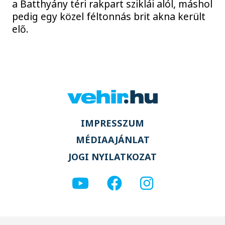
a Batthyány téri rakpart sziklái alól, máshol
pedig egy közel féltonnás brit akna került
elő.
IMPRESSZUM
MÉDIAAJÁNLAT
JOGI NYILATKOZAT