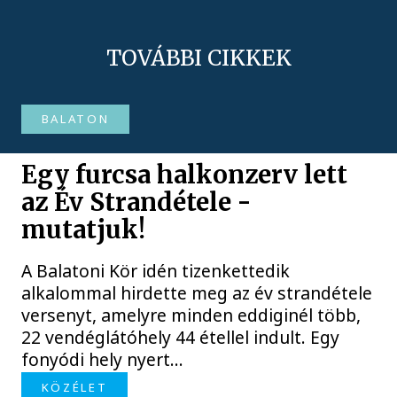
TOVÁBBI CIKKEK
BALATON
Egy furcsa halkonzerv lett
az Év Strandétele -
mutatjuk!
A Balatoni Kör idén tizenkettedik
alkalommal hirdette meg az év strandétele
versenyt, amelyre minden eddiginél több,
22 vendéglátóhely 44 étellel indult. Egy
fonyódi hely nyert...
KÖZÉLET