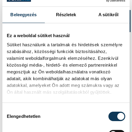
Beleegyezés
Részletek
A sütikről
TOVÁBBI CIKKEK
KÖZÉRDEKŰ
Ez a weboldal sütiket használ
Sütiket használunk a tartalmak és hirdetések személyre
Ideiglenes
szabásához, közösségi funkciók biztosításához,
forgalomkorlátozás a
valamint weboldalforgalmunk elemzéséhez. Ezenkívül
Jókai utcában
közösségi média-, hirdető- és elemező partnereinkkel
megosztjuk az Ön weboldalhasználatra vonatkozó
adatait, akik kombinálhatják az adatokat más olyan
adatokkal, amelyeket Ön adott meg számukra vagy az
KÖZÉRDEKŰ
Ön által használt más szolgáltatásokból gyűjtöttek.
Rengeteg
Hozzájárulás kiválasztása
Elengedhetetlen
szabálytalanságot talált a
NAV a Balatonnál