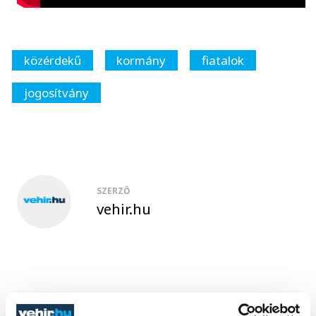
közérdekű
kormány
fiatalok
jogosítvány
SZERZŐ
vehir.hu