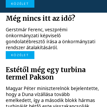
KÖZÉLET
Még nincs itt az idő?
Gerstmár Ferenc, veszprémi
önkormányzati képviselő
gondolatébresztő írása a önkormányzati
rendszer átalakításáról.
KÖZÉLET
Estétől még egy turbina
termel Pakson
Magyar Péter miniszterelnök bejelentette,
hogy a Duna vízállása tovább
emelkedett, így a második blokk hármas
turbináját hétfő este visszakapcsolják.