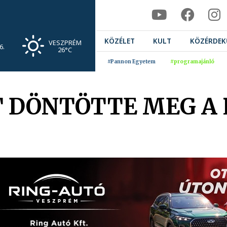
KÖZÉLET
KULT
KÖZÉRDEK
VESZPRÉM
6.
26°C
#Pannon Egyetem
#programajánló
T DÖNTÖTTE MEG A