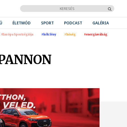
Ű
ÉLETMÓD
SPORT
PODCAST
GALÉRIA
#Európa Sportrégiója
#kék fény
#hőség
#energiaválság
 PANNON