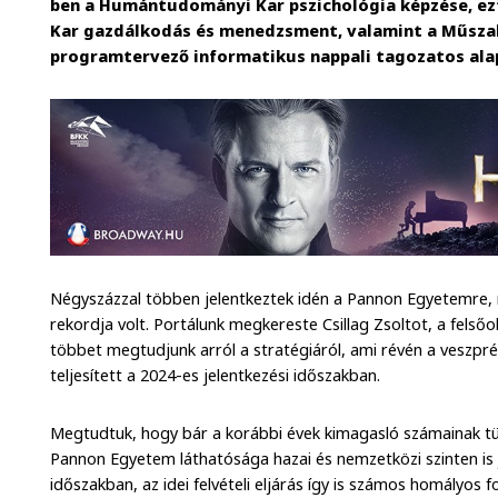
ben a Humántudományi Kar pszichológia képzése, e
Kar gazdálkodás és menedzsment, valamint a Műszak
programtervező informatikus nappali tagozatos ala
Négyszázzal többen jelentkeztek idén a Pannon Egyetemre, mi
rekordja volt. Portálunk megkereste Csillag Zsoltot, a felsőo
többet megtudjunk arról a stratégiáról, ami révén a veszpr
teljesített a 2024-es jelentkezési időszakban.
Megtudtuk, hogy bár a korábbi évek kimagasló számainak tük
Pannon Egyetem láthatósága hazai és nemzetközi szinten is 
időszakban, az idei felvételi eljárás így is számos homályos 