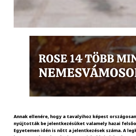
Annak ellenére, hogy a tavalyihoz képest országosa
nyújtották be jelentkezésüket valamely hazai felső
Egyetemen idén is nőtt a jelentkezések száma. A le