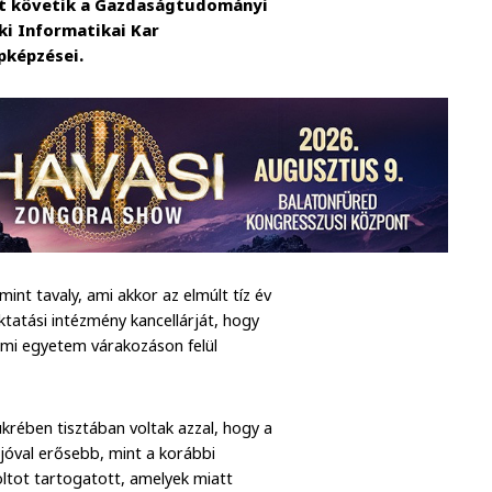
zt követik a Gazdaságtudományi
i Informatikai Kar
pképzései.
nt tavaly, ami akkor az elmúlt tíz év
ktatási intézmény kancellárját, hogy
émi egyetem várakozáson felül
rében tisztában voltak azzal, hogy a
jóval erősebb, mint a korábbi
foltot tartogatott, amelyek miatt