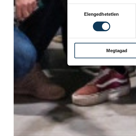
Hozzájárulás kiválasztása
Elengedhetetlen
Megtagad