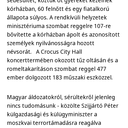
sebesültet, köztük öt gyereket kezelnek
kórházban, 60 felnőtt és egy fiatalkorú
állapota súlyos. A rendkívüli helyzetek
minisztériuma szombat reggelre 107-re
bővítette a kórházban ápolt és azonosított
személyek nyilvánosságra hozott
névsorát. A Crocus City Hall
koncerttermében okozott tűz oltásán és a
romeltakarításon szombat reggel 477
ember dolgozott 183 műszaki eszközzel.
Magyar áldozatokról, sérültekről jelenleg
nincs tudomásunk - közölte Szijjártó Péter
külgazdasági és külügyminiszter a
moszkvai terrortámadásra reagálva