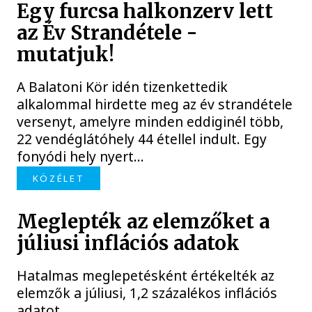
Egy furcsa halkonzerv lett
az Év Strandétele -
mutatjuk!
A Balatoni Kör idén tizenkettedik
alkalommal hirdette meg az év strandétele
versenyt, amelyre minden eddiginél több,
22 vendéglátóhely 44 étellel indult. Egy
fonyódi hely nyert...
KÖZÉLET
Meglepték az elemzőket a
júliusi inflációs adatok
Hatalmas meglepetésként értékelték az
elemzők a júliusi, 1,2 százalékos inflációs
adatot.