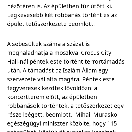
nézőtéren is. Az épületben tűz ütött ki.
Legkevesebb két robbanás történt és az
épület tetőszerkezete beomlott.
A sebesültek száma a százat is
meghaladhatja a moszkvai Crocus City
Hall-nál péntek este történt terrortámadás
után. A támadást az Iszlám Állam egy
szervezete vállalta magára. Péntek este
fegyveresek kezdtek lövöldözni a
koncertterem előtt, az épületben
robbanások történtek, a tetőszerkezet egy
része leégett, beomlott. Mihail Murasko
egészégügyi miniszter közölte, hogy 115