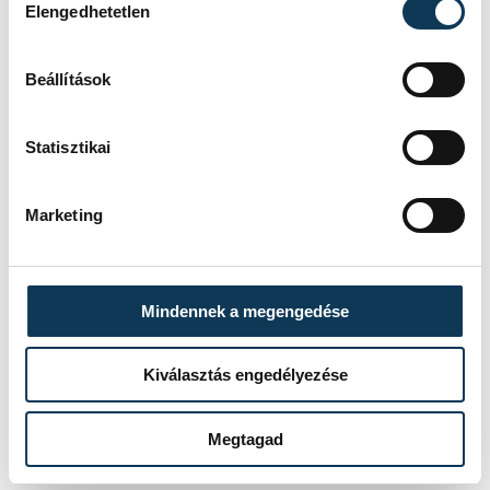
Elengedhetetlen
között törölték a hétfőre tervezett
Oroszország-Paraguay barátságos
Beállítások
labdarúgó mérkőzést is.
Statisztikai
közélet
külföld
Oroszország
Marketing
Mindennek a megengedése
SZERZŐ
vehir.hu
Kiválasztás engedélyezése
Megtagad