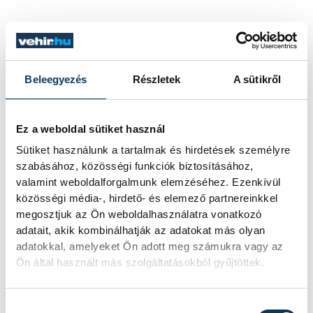
A terrortámadás helyszínére szombaton
tömegesen vittek virágot az emberek, a
véradó helyeken sorok alakultak ki.
Beleegyezés
Részletek
A sütikről
Moszkva elektronikus reklámkivetítőin
péntek óta egy égő gyertya látható,
Ez a weboldal sütiket használ
"Gyászolunk 22.03.2024" felirattal. A
Sütiket használunk a tartalmak és hirdetések személyre
főváros templomaiban liturgián
szabásához, közösségi funkciók biztosításához,
emlékeztek meg az áldozatokról. Az orosz
valamint weboldalforgalmunk elemzéséhez. Ezenkívül
fővárosban és a régiókban a történtek
közösségi média-, hirdető- és elemező partnereinkkel
megosztjuk az Ön weboldalhasználatra vonatkozó
miatt nem tartják meg a
adatait, akik kombinálhatják az adatokat más olyan
tömegrendezvényeket, az orosz kulturális
adatokkal, amelyeket Ön adott meg számukra vagy az
minisztérium bejelentette, hogy a
Ön által használt más szolgáltatásokból gyűjtöttek.
szövetségi intézményekben elmaradnak az
előadások. A történtek miatt egyebek
Hozzájárulás kiválasztása