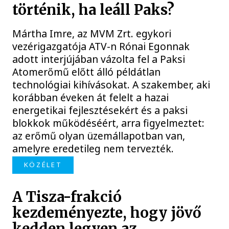
történik, ha leáll Paks?
Mártha Imre, az MVM Zrt. egykori
vezérigazgatója ATV-n Rónai Egonnak
adott interjújában vázolta fel a Paksi
Atomerőmű előtt álló példátlan
technológiai kihívásokat. A szakember, aki
korábban éveken át felelt a hazai
energetikai fejlesztésekért és a paksi
blokkok működéséért, arra figyelmeztet:
az erőmű olyan üzemállapotban van,
amelyre eredetileg nem tervezték.
KÖZÉLET
A Tisza-frakció
kezdeményezte, hogy jövő
kedden legyen az