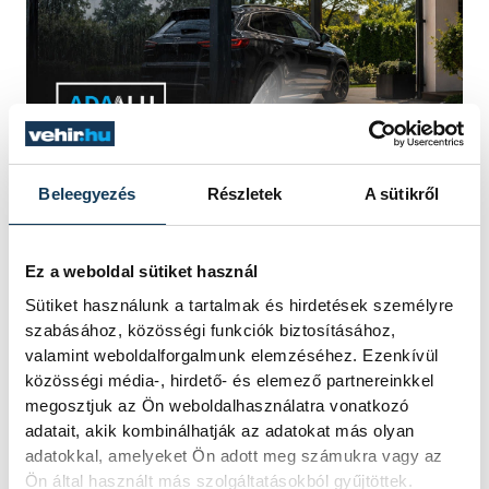
Beleegyezés
Részletek
A sütikről
sport
sakk
Hegedüs Gyula
Ez a weboldal sütiket használ
Sütiket használunk a tartalmak és hirdetések személyre
64 Mező SE
szabásához, közösségi funkciók biztosításához,
valamint weboldalforgalmunk elemzéséhez. Ezenkívül
közösségi média-, hirdető- és elemező partnereinkkel
megosztjuk az Ön weboldalhasználatra vonatkozó
adatait, akik kombinálhatják az adatokat más olyan
adatokkal, amelyeket Ön adott meg számukra vagy az
SZERZŐ,
Ön által használt más szolgáltatásokból gyűjtöttek.
FOTÓS