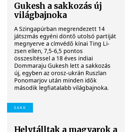
Gukesh a sakkozás új
világbajnoka
A Szingapúrban megrendezett 14
játszmás egyéni döntő utolsó partiját
megnyerve a címvédő kínai Ting Li-
zsen ellen, 7,5-6,5 pontos
összesítéssel a 18 éves indiai
Dommaraju Gukesh lett a sakkozás
új, egyben az orosz-ukrán Ruszlan
Ponomarjov után minden idők
második legfiatalabb világbajnoka.
SAKK
Helytálltak a magyarok a