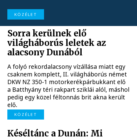
KÖZÉLET
Sorra kerülnek elő
világháborús leletek az
alacsony Dunából
A folyó rekordalacsony vízállása miatt egy
csaknem komplett, II. világháborús német
DKW NZ 350-1 motorkerékpárbukkant elő
a Batthyány téri rakpart sziklái alól, máshol
pedig egy közel féltonnás brit akna került
elő.
KÖZÉLET
Késéltánc a Dunán: Mi