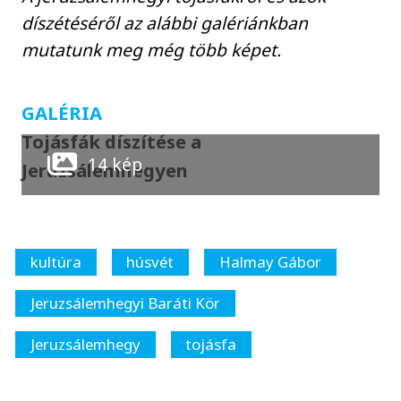
díszétéséről az alábbi galériánkban
mutatunk meg még több képet.
GALÉRIA
Tojásfák díszítése a
14 kép
Jeruzsálemhegyen
kultúra
húsvét
Halmay Gábor
Jeruzsálemhegyi Baráti Kör
Jeruzsálemhegy
tojásfa