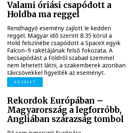
Valami óriási csapódott a
Holdba ma reggel
Rendhagyó esemény zajlott le kedden
reggel. Magyar idő szerint 8:35 körül a
Hold felszínébe csapódott a SpaceX egyik
Falcon–9 rakétájának felső fokozata. A
becsapódást a Földről szabad szemmel
nem lehetett látni, a szakemberek azonban
távcsövekkel figyelték az eseményt.
KÖZÉLET
Rekordok Európában –
Magyarország a legforróbb,
Angliában szárazság tombol
Rá sem ismerünk Európára,