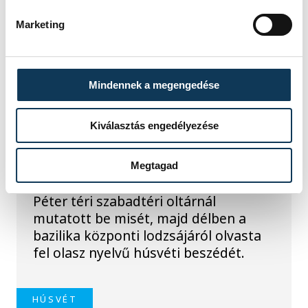
Marketing
TOVÁBBI CIKKEK
KÖZÉLET
Mindennek a megengedése
Békét sürgetett XIV. Leó
Kiválasztás engedélyezése
pápa
Megtagad
XIV. Leó vasárnap délelőtt a Szent
Péter téri szabadtéri oltárnál
mutatott be misét, majd délben a
bazilika központi lodzsájáról olvasta
fel olasz nyelvű húsvéti beszédét.
HÚSVÉT