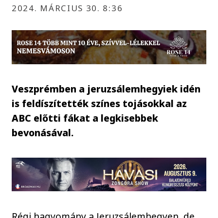
2024. MÁRCIUS 30. 8:36
Veszprémben a jeruzsálemhegyiek idén
is feldíszítették színes tojásokkal az
ABC előtti fákat a legkisebbek
bevonásával.
Régi hagyomány a Jeruzsálemhegyen, de