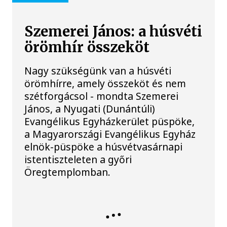
Szemerei János: a húsvéti
örömhír összeköt
Nagy szükségünk van a húsvéti
örömhírre, amely összeköt és nem
szétforgácsol - mondta Szemerei
János, a Nyugati (Dunántúli)
Evangélikus Egyházkerület püspöke,
a Magyarországi Evangélikus Egyház
elnök-püspöke a húsvétvasárnapi
istentiszteleten a győri
Öregtemplomban.