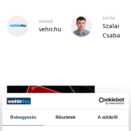
FOTÓS
SZERZŐ
Szalai
vehir.hu
Csaba
Beleegyezés
Részletek
A sütikről