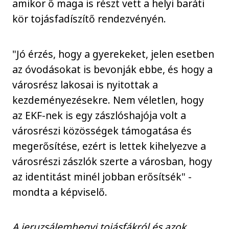
amikor ő maga is részt vett a helyi baráti
kör tojásfadíszítő rendezvényén.
"Jó érzés, hogy a gyerekeket, jelen esetben
az óvodásokat is bevonják ebbe, és hogy a
városrész lakosai is nyitottak a
kezdeményezésekre. Nem véletlen, hogy
az EKF-nek is egy zászlóshajója volt a
városrészi közösségek támogatása és
megerősítése, ezért is lettek kihelyezve a
városrészi zászlók szerte a városban, hogy
az identitást minél jobban erősítsék" -
mondta a képviselő.
A jeruzsálemhegyi tojásfákról és azok