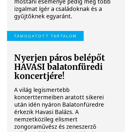
mostani eseménye pedig még több
izgalmat ígér a családoknak és a
gyűjtőknek egyaránt.
TÁMOGATOTT TARTALOM
Nyerjen páros belépőt
HAVASI balatonfüredi
koncertjére!
A világ legismertebb
koncerttermeiben aratott sikerei
után idén nyáron Balatonfüredre
érkezik Havasi Balázs. A
nemzetközileg elismert
zongoraművész és zeneszerző