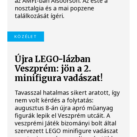
az AMFI-ban Alsóörsön. Az este a
nosztalgia és a mai popzene
találkozását ígéri.
KÖZÉLET
Újra LEGO-lázban
Veszprém: jön a 2.
minifigura vadászat!
Tavasszal hatalmas sikert aratott, így
nem volt kérdés a folytatás:
augusztus 8-án újra apró műanyag
figurák lepik el Veszprém utcáit. A
veszprémi Játék bizományi bolt által
szervezett LEGO minifigure vadászat