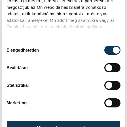
közösségi média-, hirdető- és elemező partnereinkkel
megosztjuk az Ön weboldalhasználatra vonatkozó
adatait, akik kombinálhatják az adatokat más olyan
adatokkal, amelyeket Ön adott meg számukra vagy az
Ön által használt más szolgáltatásokból gyűjtöttek.
Hozzájárulás kiválasztása
Elengedhetetlen
Beállítások
Statisztikai
Marketing