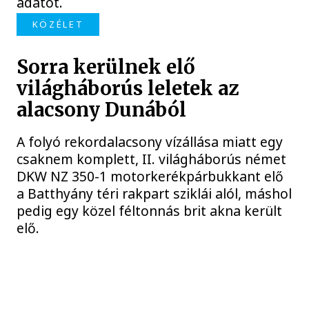
adatot.
KÖZÉLET
Sorra kerülnek elő
világháborús leletek az
alacsony Dunából
A folyó rekordalacsony vízállása miatt egy
csaknem komplett, II. világháborús német
DKW NZ 350-1 motorkerékpárbukkant elő
a Batthyány téri rakpart sziklái alól, máshol
pedig egy közel féltonnás brit akna került
elő.