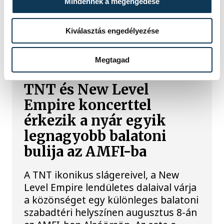
Mindennek a megengedése
Kiválasztás engedélyezése
TOVÁBBI CIKKEK
TÁMOGATOTT TARTALOM
Megtagad
TNT és New Level
Empire koncerttel
érkezik a nyár egyik
legnagyobb balatoni
bulija az AMFI-ba
A TNT ikonikus slágereivel, a New
Level Empire lendületes dalaival várja
a közönséget egy különleges balatoni
szabadtéri helyszínen augusztus 8-án