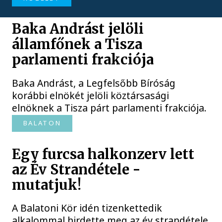
Baka Andrást jelöli
államfőnek a Tisza
parlamenti frakciója
Baka Andrást, a Legfelsőbb Bíróság
korábbi elnökét jelöli köztársasági
elnöknek a Tisza párt parlamenti frakciója.
BALATON
Egy furcsa halkonzerv lett
az Év Strandétele -
mutatjuk!
A Balatoni Kör idén tizenkettedik
alkalommal hirdette meg az év strandétele