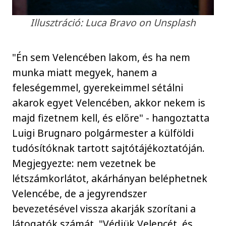
Illusztráció: Luca Bravo on Unsplash
"Én sem Velencében lakom, és ha nem
munka miatt megyek, hanem a
feleségemmel, gyerekeimmel sétálni
akarok egyet Velencében, akkor nekem is
majd fizetnem kell, és előre" - hangoztatta
Luigi Brugnaro polgármester a külföldi
tudósítóknak tartott sajtótájékoztatóján.
Megjegyezte: nem vezetnek be
létszámkorlátot, akárhányan beléphetnek
Velencébe, de a jegyrendszer
bevezetésével vissza akarják szorítani a
látogatók számát. "Védjük Velencét, és