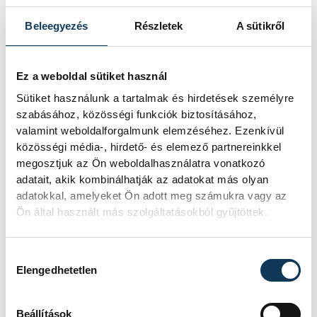
ünnepnapokon megemelik a belépő árát.
Hangsúlyozta, hogy a következő tíz évre
Beleegyezés
Részletek
A sütikről
Velencének 150 millió euró állami
támogatás áll rendelkezésére, miközben a
Ez a weboldal sütiket használ
város fenntartása ennél jóval többe kerül.
Sütiket használunk a tartalmak és hirdetések személyre
A magas költségekre példaként említette,
szabásához, közösségi funkciók biztosításához,
hogy a csatornákban lévő cölöpöket
valamint weboldalforgalmunk elemzéséhez. Ezenkívül
közösségi média-, hirdető- és elemező partnereinkkel
minden második évben le kell cserélni.
megosztjuk az Ön weboldalhasználatra vonatkozó
adatait, akik kombinálhatják az adatokat más olyan
adatokkal, amelyeket Ön adott meg számukra vagy az
A minőségi idegenforgalommal
Ön által használt más szolgáltatásokból gyűjtöttek.
kapcsolatban hangoztatta, hogy Velence
tiszta és biztonságos város. Kamerákkal
Hozzájárulás kiválasztása
felügyelik az utcákat, tereket,
Elengedhetetlen
megtöltötték fiatalokkal a városi
rendőrség állományát, és a történelmi
Beállítások