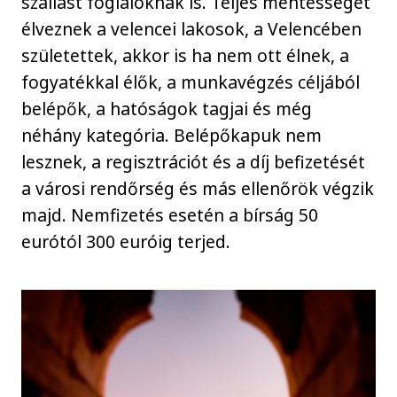
szállást foglalóknak is. Teljes mentességet
élveznek a velencei lakosok, a Velencében
születettek, akkor is ha nem ott élnek, a
fogyatékkal élők, a munkavégzés céljából
belépők, a hatóságok tagjai és még
néhány kategória. Belépőkapuk nem
lesznek, a regisztrációt és a díj befizetését
a városi rendőrség és más ellenőrök végzik
majd. Nemfizetés esetén a bírság 50
eurótól 300 euróig terjed.