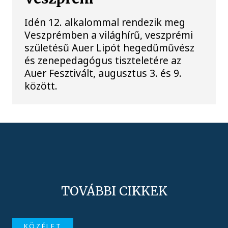
Idén 12. alkalommal rendezik meg
Veszprémben a világhírű, veszprémi
születésű Auer Lipót hegedűművész
és zenepedagógus tiszteletére az
Auer Fesztivált, augusztus 3. és 9.
között.
TOVÁBBI CIKKEK
KÖZÉLET