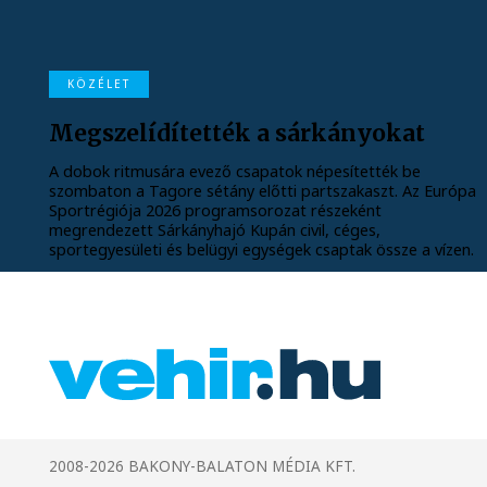
KÖZÉLET
Megszelídítették a sárkányokat
A dobok ritmusára evező csapatok népesítették be
szombaton a Tagore sétány előtti partszakaszt. Az Európa
Sportrégiója 2026 programsorozat részeként
megrendezett Sárkányhajó Kupán civil, céges,
sportegyesületi és belügyi egységek csaptak össze a vízen.
2008-2026 BAKONY-BALATON MÉDIA KFT.