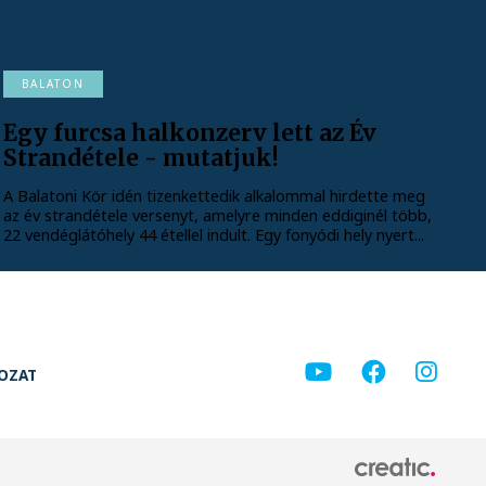
BALATON
Egy furcsa halkonzerv lett az Év
Strandétele - mutatjuk!
A Balatoni Kör idén tizenkettedik alkalommal hirdette meg
az év strandétele versenyt, amelyre minden eddiginél több,
22 vendéglátóhely 44 étellel indult. Egy fonyódi hely nyert...
KOZAT