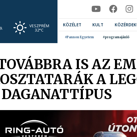
KÖZÉLET
KULT
KÖZÉRDEK
VESZPRÉM
9.
32°C
#Pannon Egyetem
#programajánló
TOVÁBBRA IS AZ EM
ROSZTATARÁK A L
 DAGANATTÍPUS