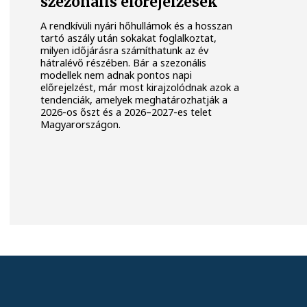
szezonális előrejelzések
A rendkívüli nyári hőhullámok és a hosszan
tartó aszály után sokakat foglalkoztat,
milyen időjárásra számíthatunk az év
hátralévő részében. Bár a szezonális
modellek nem adnak pontos napi
előrejelzést, már most kirajzolódnak azok a
tendenciák, amelyek meghatározhatják a
2026-os őszt és a 2026–2027-es telet
Magyarországon.