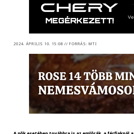
2024. ÁPRILIS 10. 15:08
//
FORRÁS: MTI
A nők esetében továbbra is az emlőrák, a férfiaknál