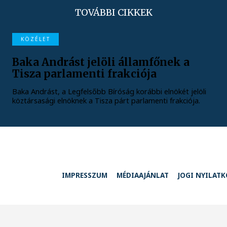
TOVÁBBI CIKKEK
KÖZÉLET
Baka Andrást jelöli államfőnek a
Tisza parlamenti frakciója
Baka Andrást, a Legfelsőbb Bíróság korábbi elnökét jelöli
köztársasági elnöknek a Tisza párt parlamenti frakciója.
IMPRESSZUM
MÉDIAAJÁNLAT
JOGI NYILAT