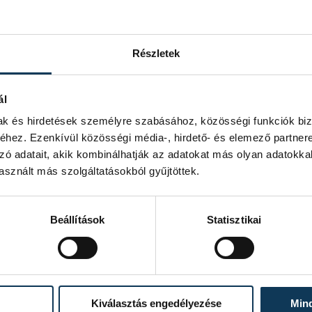
Részletek
ál
mak és hirdetések személyre szabásához, közösségi funkciók biz
hez. Ezenkívül közösségi média-, hirdető- és elemező partner
zó adatait, akik kombinálhatják az adatokat más olyan adatokka
sznált más szolgáltatásokból gyűjtöttek.
Beállítások
Statisztikai
Kiválasztás engedélyezése
Min