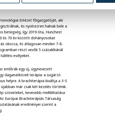
ancer Institute / Unsplash
monológiai Intézet főigazgatóját, aki
sztrálnak, és nyolcezren halnak bele a
os betegség, így 2019 óta, Hunchest
50 és 70 év közötti dohányosokat
zás okozza, és átlagosan minden 7-8.
rogramban részt vevők 5 százalékánál
úlélési esélyeket.
az emlőrák egy új, úgynevezett
gy daganatközeli terápia: a sugárzó
s helyre. A brachiterápia kiváltja a 3-5
 újabban már csak két kezelés történik.
z ép szöveteket, kevesebb mellékhatása
 Az Európai Brachiterápiás Társaság
utatásának eredményei szerint a
g.