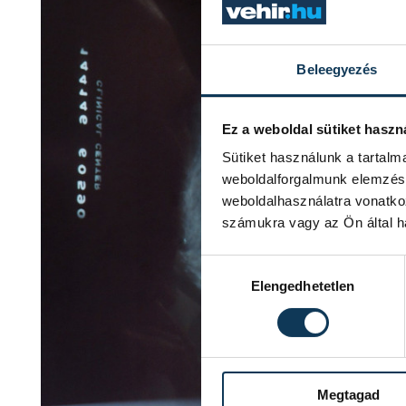
Beleegyezés
Ez a weboldal sütiket haszn
Sütiket használunk a tartal
weboldalforgalmunk elemzésé
weboldalhasználatra vonatko
számukra vagy az Ön által ha
Hozzájárulás kiválasztása
Elengedhetetlen
Megtagad