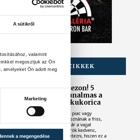
A sütikről
tosításához, valamint
einkkel megosztjuk az Ön
TOVÁBBI CIKKEK
l, amelyeket Ön adott meg
ÉLETMÓD
Itt a kukoricaszezon! 5
recept, ha már unalmas a
Marketing
klasszikus főtt kukorica
Nyáron szinte nincs olyan piac vagy
zöldséges, ahol ne sorakoznának a friss,
zsenge kukoricacsövek. Bár a vajjal
megkent, főtt kukorica örök kedvenc,
érdemes egy kicsit kísérletezni, hiszen ez a
dennek a megengedése