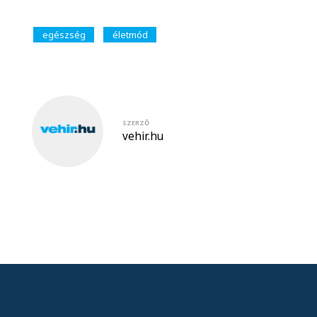
egészség
életmód
SZERZŐ
vehir.hu