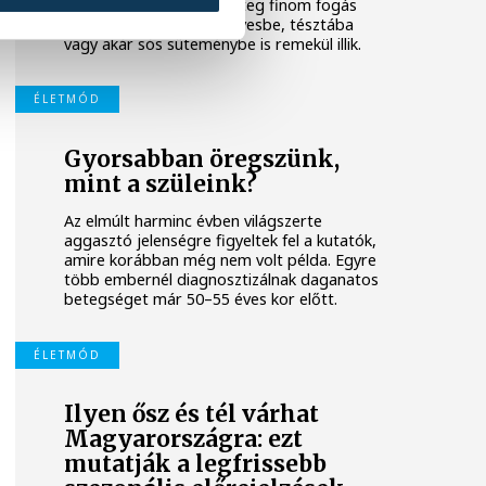
sokoldalú zöldség rengeteg finom fogás
alapja lehet. Salátába, levesbe, tésztába
vagy akár sós süteménybe is remekül illik.
ÉLETMÓD
Gyorsabban öregszünk,
mint a szüleink?
Az elmúlt harminc évben világszerte
aggasztó jelenségre figyeltek fel a kutatók,
amire korábban még nem volt példa. Egyre
több embernél diagnosztizálnak daganatos
betegséget már 50–55 éves kor előtt.
ÉLETMÓD
Ilyen ősz és tél várhat
Magyarországra: ezt
mutatják a legfrissebb