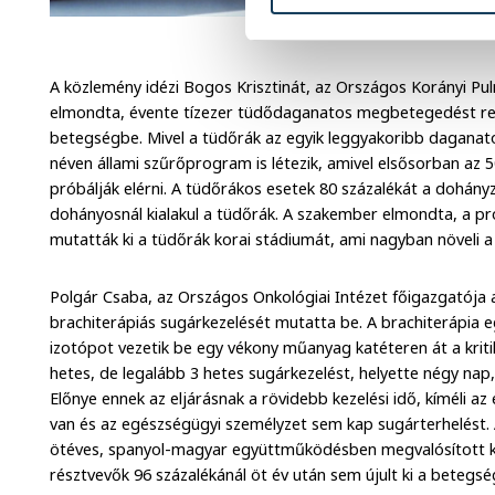
Illusztráció: National C
A közlemény idézi Bogos Krisztinát, az Országos Korányi Pul
elmondta, évente tízezer tüdődaganatos megbetegedést regi
betegségbe. Mivel a tüdőrák az egyik leggyakoribb daganat
néven állami szűrőprogram is létezik, amivel elsősorban az 
próbálják elérni. A tüdőrákos esetek 80 százalékát a dohány
dohányosnál kialakul a tüdőrák. A szakember elmondta, a p
mutatták ki a tüdőrák korai stádiumát, ami nagyban növeli a t
Polgár Csaba, az Országos Onkológiai Intézet főigazgatója 
brachiterápiás sugárkezelését mutatta be. A brachiterápia e
izotópot vezetik be egy vékony műanyag katéteren át a kritiku
hetes, de legalább 3 hetes sugárkezelést, helyette négy nap,
Előnye ennek az eljárásnak a rövidebb kezelési idő, kíméli a
van és az egészségügyi személyzet sem kap sugárterhelést.
ötéves, spanyol-magyar együttműködésben megvalósított k
résztvevők 96 százalékánál öt év után sem újult ki a betegsé