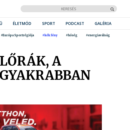
Ű
ÉLETMÓD
SPORT
PODCAST
GALÉRIA
#Európa Sportrégiója
#kék fény
#hőség
#energiaválság
LŐRÁK, A
EGGYAKRABBAN