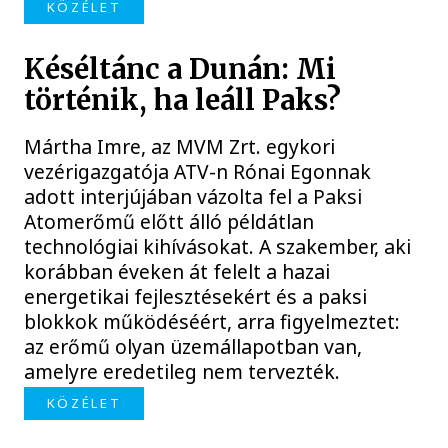
KÖZÉLET
Késéltánc a Dunán: Mi
történik, ha leáll Paks?
Mártha Imre, az MVM Zrt. egykori
vezérigazgatója ATV-n Rónai Egonnak
adott interjújában vázolta fel a Paksi
Atomerőmű előtt álló példátlan
technológiai kihívásokat. A szakember, aki
korábban éveken át felelt a hazai
energetikai fejlesztésekért és a paksi
blokkok működéséért, arra figyelmeztet:
az erőmű olyan üzemállapotban van,
amelyre eredetileg nem tervezték.
KÖZÉLET