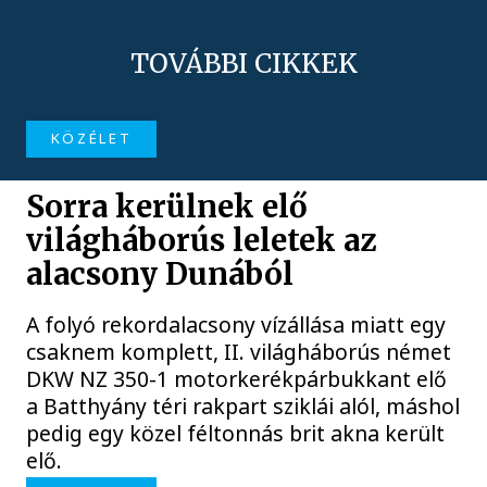
TOVÁBBI CIKKEK
KÖZÉLET
Sorra kerülnek elő
világháborús leletek az
alacsony Dunából
A folyó rekordalacsony vízállása miatt egy
csaknem komplett, II. világháborús német
DKW NZ 350-1 motorkerékpárbukkant elő
a Batthyány téri rakpart sziklái alól, máshol
pedig egy közel féltonnás brit akna került
elő.