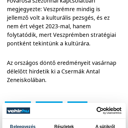
Fővárosa szezonnal kapcsolatban
megjegyezte: Veszprémre mindig is
jellemző volt a kulturális pezsgés, és ez
nem ért véget 2023-mal, hanem
folytatódik, mert Veszprémben stratégiai
pontként tekintünk a kultúrára.
Az országos döntő eredményeit vasárnap
délelőtt hirdetik ki a Csermák Antal
Zeneiskolában.
kultúra
oktatás
zene
Halmay Gábor
Beleegyezés
Részletek
A sütikről