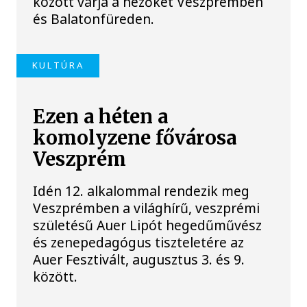
között várja a nézőket Veszprémben
és Balatonfüreden.
KULTÚRA
Ezen a héten a
komolyzene fővárosa
Veszprém
Idén 12. alkalommal rendezik meg
Veszprémben a világhírű, veszprémi
születésű Auer Lipót hegedűművész
és zenepedagógus tiszteletére az
Auer Fesztivált, augusztus 3. és 9.
között.