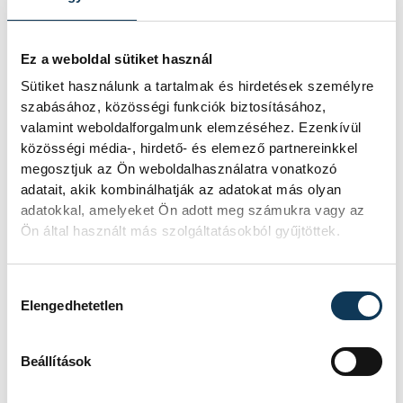
Csermák Antal Zeneiskola
zongora
Ez a weboldal sütiket használ
Sütiket használunk a tartalmak és hirdetések személyre
szabásához, közösségi funkciók biztosításához,
FOTÓS
valamint weboldalforgalmunk elemzéséhez. Ezenkívül
SZERZŐ
Szalai
közösségi média-, hirdető- és elemező partnereinkkel
vehir.hu
megosztjuk az Ön weboldalhasználatra vonatkozó
Csaba
adatait, akik kombinálhatják az adatokat más olyan
adatokkal, amelyeket Ön adott meg számukra vagy az
Ön által használt más szolgáltatásokból gyűjtöttek.
Hozzájárulás kiválasztása
Elengedhetetlen
Beállítások