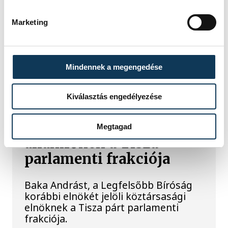
Marketing
1
2
3
4
5
...
Mindennek a megengedése
KÖZÉLET
Kiválasztás engedélyezése
Baka Andrást jelöli
Megtagad
államfőnek a Tisza
parlamenti frakciója
Baka Andrást, a Legfelsőbb Bíróság
korábbi elnökét jelöli köztársasági
elnöknek a Tisza párt parlamenti
frakciója.