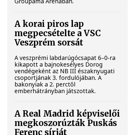
Groupama Arénában.
A korai piros lap
megpecsételte a VSC
Veszprém sorsát
A veszprémi labdarúgócsapat 6–0-ra
kikapott a bajnokesélyes Dorog
vendégeként az NB III északnyugati
csoportjának 3. fordulójában. A
bakonyiak a 2. perctől
emberhátrányban játszottak.
A Real Madrid képviselői
megkoszorúzták Puskás
Ferenc sírját