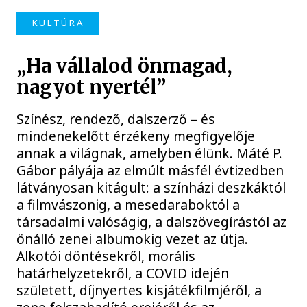
KULTÚRA
„Ha vállalod önmagad,
nagyot nyertél”
Színész, rendező, dalszerző – és
mindenekelőtt érzékeny megfigyelője
annak a világnak, amelyben élünk. Máté P.
Gábor pályája az elmúlt másfél évtizedben
látványosan kitágult: a színházi deszkáktól
a filmvászonig, a mesedaraboktól a
társadalmi valóságig, a dalszövegírástól az
önálló zenei albumokig vezet az útja.
Alkotói döntésekről, morális
határhelyzetekről, a COVID idején
született, díjnyertes kisjátékfilmjéről, a