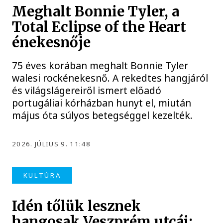
Meghalt Bonnie Tyler, a
Total Eclipse of the Heart
énekesnője
75 éves korában meghalt Bonnie Tyler
walesi rockénekesnő. A rekedtes hangjáról
és világslágereiről ismert előadó
portugáliai kórházban hunyt el, miután
május óta súlyos betegséggel kezelték.
2026. JÚLIUS 9. 11:48
KULTÚRA
Idén tőlük lesznek
hangosak Veszprém utcái: