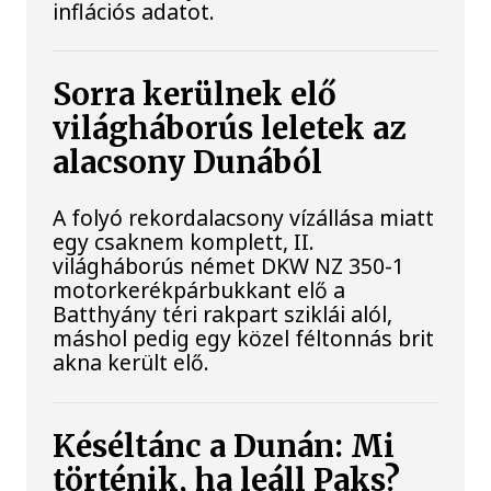
inflációs adatot.
Sorra kerülnek elő
világháborús leletek az
alacsony Dunából
A folyó rekordalacsony vízállása miatt
egy csaknem komplett, II.
világháborús német DKW NZ 350-1
motorkerékpárbukkant elő a
Batthyány téri rakpart sziklái alól,
máshol pedig egy közel féltonnás brit
akna került elő.
Késéltánc a Dunán: Mi
történik, ha leáll Paks?