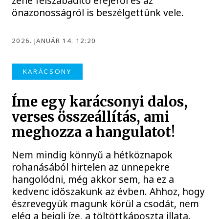
zene felszabadító erejéről és az
önazonosságról is beszélgettünk vele.
2026. JANUÁR 14. 12:20
KARÁCSONY
Íme egy karácsonyi dalos,
verses összeállítás, ami
meghozza a hangulatot!
Nem mindig könnyű a hétköznapok
rohanásából hirtelen az ünnepekre
hangolódni, még akkor sem, ha ez a
kedvenc időszakunk az évben. Ahhoz, hogy
észrevegyük magunk körül a csodát, nem
elég a bejgli íze, a töltöttkáposzta illata.