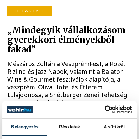
LIFE&STYLE
„Mindegyik vállalkozásom
gyerekkori élményekből
fakad”
Mészáros Zoltán a VeszprémFest, a Rozé,
Rizling és Jazz Napok, valamint a Balaton
Wine & Gourmet fesztiválok alapítója, a
veszprémi Oliva Hotel és Étterem
tulajdonosa, a Snétberger Zenei Tehetség
Központ társalapítója.
2025. DECEMBER 11. 11:51
Beleegyezés
Részletek
A sütikről