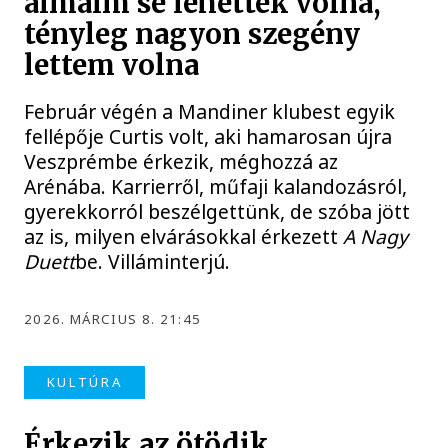
álmaim se lehettek volna,
tényleg nagyon szegény
lettem volna
Február végén a Mandiner klubest egyik
fellépője Curtis volt, aki hamarosan újra
Veszprémbe érkezik, méghozzá az
Arénába. Karrierről, műfaji kalandozásról,
gyerekkorról beszélgettünk, de szóba jött
az is, milyen elvárásokkal érkezett
A Nagy
Duett
be. Villáminterjú.
2026. MÁRCIUS 8. 21:45
KULTÚRA
Érkezik az ötödik