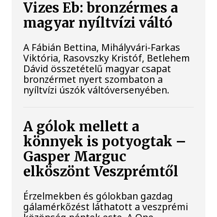
Vizes Eb: bronzérmes a
magyar nyíltvízi váltó
A Fábián Bettina, Mihályvári-Farkas
Viktória, Rasovszky Kristóf, Betlehem
Dávid összetételű magyar csapat
bronzérmet nyert szombaton a
nyíltvízi úszók váltóversenyében.
A gólok mellett a
könnyek is potyogtak –
Gasper Marguc
elköszönt Veszprémtől
Érzelmekben és gólokban gazdag
gálamérkőzést láthatott a veszprémi