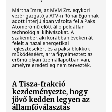
Mártha Imre, az MVM Zrt. egykori
vezérigazgatója ATV-n Rónai Egonnak
adott interjújában vázolta fel a Paksi
Atomerőmű előtt álló példátlan
technológiai kihívásokat. A
szakember, aki korábban éveken át
felelt a hazai energetikai
fejlesztésekért és a paksi blokkok
működéséért, arra figyelmeztet: az
erőmű olyan üzemállapotban van,
amelyre eredetileg nem tervezték.
A Tisza-frakció
kezdeményezte, hogy
jövő kedden legyen az
államfőválasztás