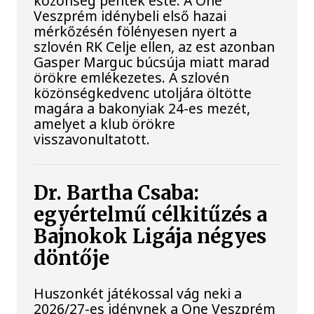
közönség péntek este. A One
Veszprém idénybeli első hazai
mérkőzésén fölényesen nyert a
szlovén RK Celje ellen, az est azonban
Gasper Marguc búcsúja miatt marad
örökre emlékezetes. A szlovén
közönségkedvenc utoljára öltötte
magára a bakonyiak 24-es mezét,
amelyet a klub örökre
visszavonultatott.
Dr. Bartha Csaba:
egyértelmű célkitűzés a
Bajnokok Ligája négyes
döntője
Huszonkét játékossal vág neki a
2026/27-es idénynek a One Veszprém