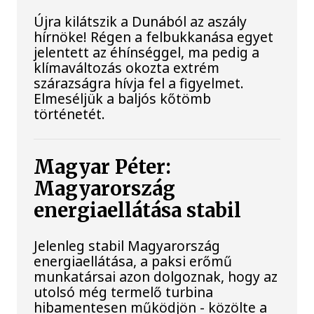
Újra kilátszik a Dunából az aszály
hírnöke! Régen a felbukkanása egyet
jelentett az éhínséggel, ma pedig a
klímaváltozás okozta extrém
szárazságra hívja fel a figyelmet.
Elmeséljük a baljós kőtömb
történetét.
Magyar Péter:
Magyarország
energiaellátása stabil
Jelenleg stabil Magyarország
energiaellátása, a paksi erőmű
munkatársai azon dolgoznak, hogy az
utolsó még termelő turbina
hibamentesen működjön - közölte a