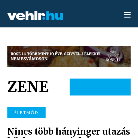
ZENE
ÉLETMÓD
Nincs több hányinger utazás