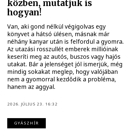
közben, mutatjuk is
hogyan!
Van, aki gond nélkül végigolvas egy
könyvet a hátsó ülésen, másnak már
néhány kanyar után is felfordul a gyomra.
Az utazási rosszullét emberek millióinak
keseríti meg az autós, buszos vagy hajós
utakat. Bár a jelenséget jól ismerjük, még
mindig sokakat meglep, hogy valójában
nem a gyomorral kezdődik a probléma,
hanem az aggyal.
2026. JÚLIUS 23. 16:32
GYÁSZHÍR