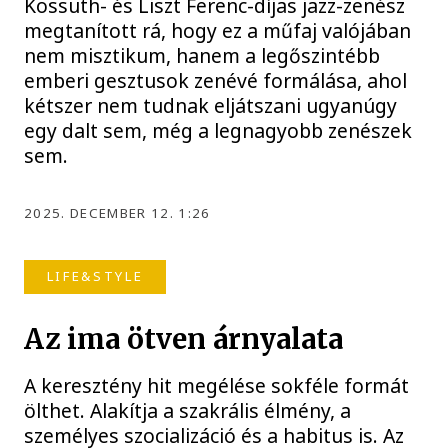
Kossuth- és Liszt Ferenc-díjas jazz-zenész
megtanított rá, hogy ez a műfaj valójában
nem misztikum, hanem a legőszintébb
emberi gesztusok zenévé formálása, ahol
kétszer nem tudnak eljátszani ugyanúgy
egy dalt sem, még a legnagyobb zenészek
sem.
2025. DECEMBER 12. 1:26
LIFE&STYLE
Az ima ötven árnyalata
A keresztény hit megélése sokféle formát
ölthet. Alakítja a szakrális élmény, a
személyes szocializáció és a habitus is. Az