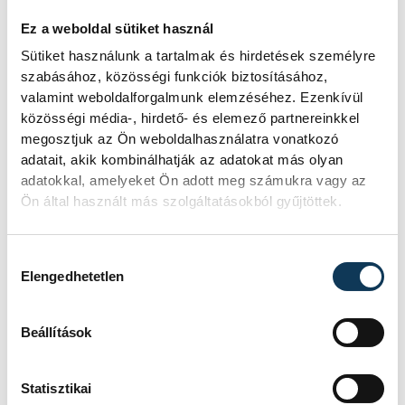
MUSIC HUNGARY
Ez a weboldal sütiket használ
Zeneoktatás: nem elég
Sütiket használunk a tartalmak és hirdetések személyre
szabásához, közösségi funkciók biztosításához,
egyetlen hangszerben
valamint weboldalforgalmunk elemzéséhez. Ezenkívül
elmélyedni
közösségi média-, hirdető- és elemező partnereinkkel
megosztjuk az Ön weboldalhasználatra vonatkozó
A zeneoktatás helyzetéről beszélgetett a
adatait, akik kombinálhatják az adatokat más olyan
Music Hungary kerekasztala mellett Pap
adatokkal, amelyeket Ön adott meg számukra vagy az
Tibor a Peron Music, Bánkuti Dániel a
Ön által használt más szolgáltatásokból gyűjtöttek.
Magyar Producer Workshp és Szakadáti
Mátyás a Póka Egon Művészeti Akadémia
Hozzájárulás kiválasztása
(PEMA) képviseletében, a beszélgetést Réz
Elengedhetetlen
György vezette.
Beállítások
2025. NOVEMBER 25. 14:56
Statisztikai