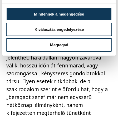
A legtöbb esetben egyáltalán nem. A
fülbemászó dallam teljesen normális
Mindennek a megengedése
jelenség, és általában magától elmúlik.
Sokszor akkor jelenik meg, amikor az
Kiválasztás engedélyezése
agyunk nincs teljesen leterhelve: séta
közben, zuhanyzásnál, vezetésnél vagy
Megtagad
lefekvés előtt. Problémát inkább akkor
jelenthet, ha a dallam nagyon zavaróvá
válik, hosszú időn át fennmarad, vagy
szorongással, kényszeres gondolatokkal
társul. Ilyen esetek ritkábbak, de a
szakirodalom szerint előfordulhat, hogy a
„beragadt zene” már nem egyszerű
hétköznapi élményként, hanem
kifejezetten megterhelő tünetként