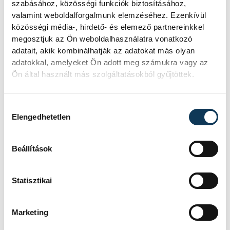
szabásához, közösségi funkciók biztosításához,
amelyikhez valamilyen személyes élmény
valamint weboldalforgalmunk elemzéséhez. Ezenkívül
kötődik. Az agyunk szereti az érzelmileg
közösségi média-, hirdető- és elemező partnereinkkel
fontos információkat újra elővenni. Egy dal
megosztjuk az Ön weboldalhasználatra vonatkozó
adatait, akik kombinálhatják az adatokat más olyan
pedig egyszerre tud ritmus, emlék és
adatokkal, amelyeket Ön adott meg számukra vagy az
hangulat lenni. Ezért van az, hogy bizonyos
Ön által használt más szolgáltatásokból gyűjtöttek.
számok évekkel később is képesek
pontosan ugyanazt az érzést előhozni
Hozzájárulás kiválasztása
belőlünk.
Elengedhetetlen
Beállítások
Akkor baj, ha beakad egy
Statisztikai
dal?
Marketing