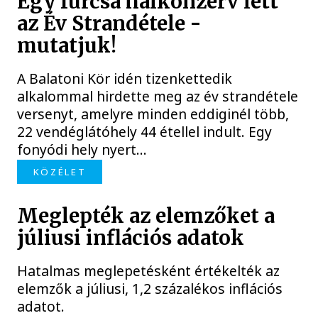
Egy furcsa halkonzerv lett
az Év Strandétele -
mutatjuk!
A Balatoni Kör idén tizenkettedik
alkalommal hirdette meg az év strandétele
versenyt, amelyre minden eddiginél több,
22 vendéglátóhely 44 étellel indult. Egy
fonyódi hely nyert...
KÖZÉLET
Meglepték az elemzőket a
júliusi inflációs adatok
Hatalmas meglepetésként értékelték az
elemzők a júliusi, 1,2 százalékos inflációs
adatot.