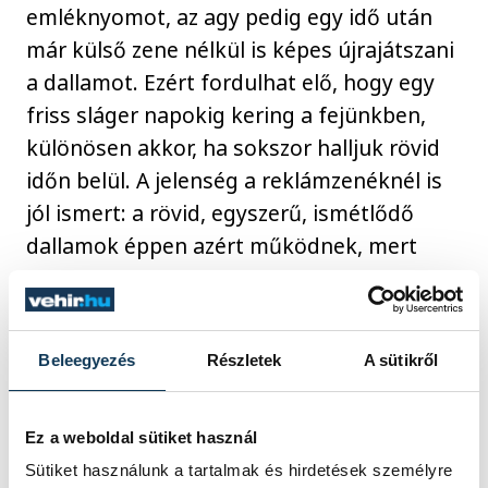
emléknyomot, az agy pedig egy idő után
már külső zene nélkül is képes újrajátszani
a dallamot. Ezért fordulhat elő, hogy egy
friss sláger napokig kering a fejünkben,
különösen akkor, ha sokszor halljuk rövid
időn belül. A jelenség a reklámzenéknél is
jól ismert: a rövid, egyszerű, ismétlődő
dallamok éppen azért működnek, mert
könnyen megmaradnak a fejünkben. A
zene erősen kapcsolódik az érzelmekhez.
Egy dal felidézhet egy korszakot, egy
Beleegyezés
Részletek
A sütikről
embert, egy szerelmet, egy nyarat vagy
akár egy nehéz időszakot is. Emiatt nem
mindig az a dal ragad be, amelyik
Ez a weboldal sütiket használ
objektíven a legfülbemászóbb, hanem az,
Sütiket használunk a tartalmak és hirdetések személyre