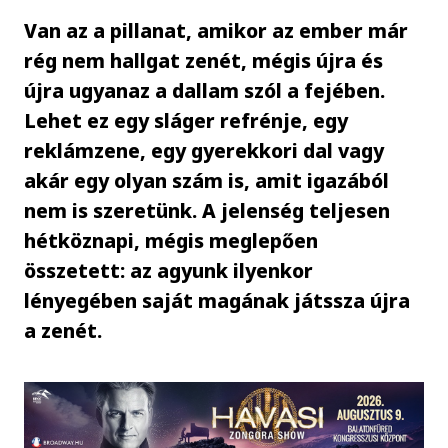
Van az a pillanat, amikor az ember már
rég nem hallgat zenét, mégis újra és
újra ugyanaz a dallam szól a fejében.
Lehet ez egy sláger refrénje, egy
reklámzene, egy gyerekkori dal vagy
akár egy olyan szám is, amit igazából
nem is szeretünk. A jelenség teljesen
hétköznapi, mégis meglepően
összetett: az agyunk ilyenkor
lényegében saját magának játssza újra
a zenét.