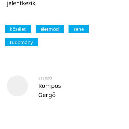
jelentkezik.
közélet
életmód
zene
tudomány
SZERZŐ
Rompos
Gergő