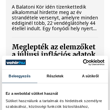
A Balatoni Kör idén tizenkettedik
alkalommal hirdette meg az év
strandétele versenyt, amelyre minden
eddiginél több, 22 vendéglátóhely 44
étellel indult. Egy fonyódi hely nyert...
Meglepték az elemzőket
a júliusi inflációs adatok
Hatalmas meglepetésként értékelték
az elemzők a júliusi, 1,2 százalékos
Beleegyezés
Részletek
A sütikről
inflációs adatot.
Ez a weboldal sütiket használ
Sorra kerülnek elő
Sütiket használunk a tartalmak és hirdetések személyre
világháborús leletek az
szabásához, közösségi funkciók biztosításához,