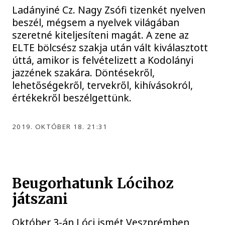
Ladányiné Cz. Nagy Zsófi tizenkét nyelven
beszél, mégsem a nyelvek világában
szeretné kiteljesíteni magát. A zene az
ELTE bölcsész szakja után vált kiválasztott
úttá, amikor is felvételizett a Kodolányi
jazzének szakára. Döntésekről,
lehetőségekről, tervekről, kihívásokról,
értékekről beszélgettünk.
2019. OKTÓBER 18. 21:31
Beugorhatunk Lócihoz
játszani
Október 3-án Lóci ismét Veszprémben