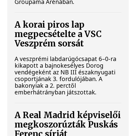
Groupama Arénában.
A korai piros lap
megpecsételte a VSC
Veszprém sorsát
A veszprémi labdarúgócsapat 6–0-ra
kikapott a bajnokesélyes Dorog
vendégeként az NB III északnyugati
csoportjának 3. fordulójában. A
bakonyiak a 2. perctől
emberhátrányban játszottak.
A Real Madrid képviselői
megkoszorúzták Puskás
Ferenc sírját