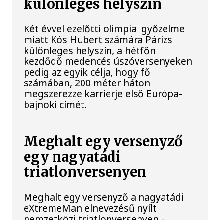
különleges helyszín
Két évvel ezelőtti olimpiai győzelme
miatt Kós Hubert számára Párizs
különleges helyszín, a hétfőn
kezdődő medencés úszóversenyeken
pedig az egyik célja, hogy fő
számában, 200 méter háton
megszerezze karrierje első Európa-
bajnoki címét.
Meghalt egy versenyző
egy nagyatádi
triatlonversenyen
Meghalt egy versenyző a nagyatádi
eXtremeMan elnevezésű nyílt
nemzetközi triatlonversenyen -