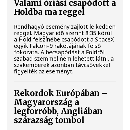
Valami óriási csapódott a
Holdba ma reggel
Rendhagyó esemény zajlott le kedden
reggel. Magyar idő szerint 8:35 körül
a Hold felszínébe csapódott a SpaceX
egyik Falcon–9 rakétájának felső
fokozata. A becsapódást a Földről
szabad szemmel nem lehetett látni, a
szakemberek azonban távcsövekkel
figyelték az eseményt.
Rekordok Európában –
Magyarország a
legforróbb, Angliában
szárazság tombol