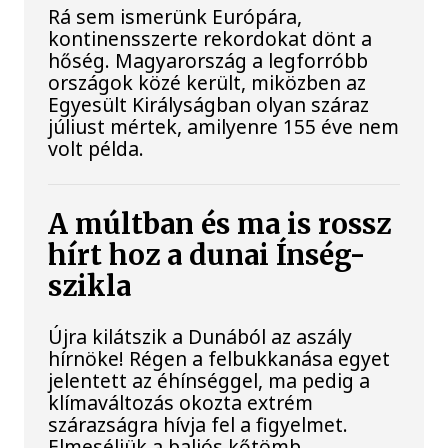
Rá sem ismerünk Európára,
kontinensszerte rekordokat dönt a
hőség. Magyarország a legforróbb
országok közé került, miközben az
Egyesült Királyságban olyan száraz
júliust mértek, amilyenre 155 éve nem
volt példa.
A múltban és ma is rossz
hírt hoz a dunai Ínség-
szikla
Újra kilátszik a Dunából az aszály
hírnöke! Régen a felbukkanása egyet
jelentett az éhínséggel, ma pedig a
klímaváltozás okozta extrém
szárazságra hívja fel a figyelmet.
Elmeséljük a baljós kőtömb