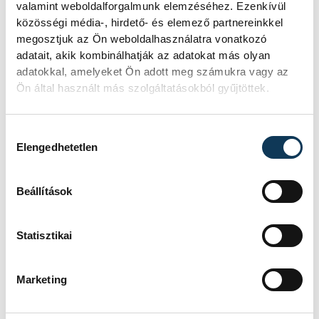
alacsony Dunából
valamint weboldalforgalmunk elemzéséhez. Ezenkívül
közösségi média-, hirdető- és elemező partnereinkkel
A folyó rekordalacsony vízállása miatt
megosztjuk az Ön weboldalhasználatra vonatkozó
egy csaknem komplett, II.
adatait, akik kombinálhatják az adatokat más olyan
világháborús német DKW NZ 350-1
adatokkal, amelyeket Ön adott meg számukra vagy az
motorkerékpárbukkant elő a
Ön által használt más szolgáltatásokból gyűjtöttek.
Batthyány téri rakpart sziklái alól,
máshol pedig egy közel féltonnás brit
akna került elő.
Hozzájárulás kiválasztása
Elengedhetetlen
Késéltánc a Dunán: Mi
Beállítások
történik, ha leáll Paks?
Statisztikai
Mártha Imre, az MVM Zrt. egykori
vezérigazgatója ATV-n Rónai Egonnak
adott interjújában vázolta fel a Paksi
Marketing
Atomerőmű előtt álló példátlan
technológiai kihívásokat. A