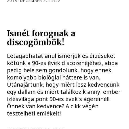
2019. DECEMBER 3. 12:22
Ismét forognak a
discogömbök!
Letagadhatatlanul ismerjük és érzéseket
kötünk a 90-es évek discozenéjéhez, abba
pedig bele sem gondolunk, hogy ennek
komolyabb biológiai háttere is van.
Utánajártunk, hogy miért lesz kedvencünk
egy dallam és miért találkozik annyi ember
ízlésvilága pont 90-es évek slágereinél!
Önnek van kedvence? A cikk végén
tesztelheti emlékeit!