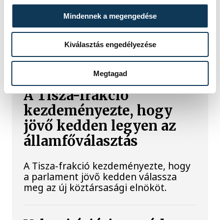
szakember, aki korábban éveken át
felelt a hazai energetikai
Mindennek a megengedése
fejlesztésekért és a paksi blokkok
működéséért, arra figyelmeztet: az
Kiválasztás engedélyezése
erőmű olyan üzemállapotban van,
amelyre eredetileg nem tervezték.
Megtagad
A Tisza-frakció
kezdeményezte, hogy
jövő kedden legyen az
államfőválasztás
A Tisza-frakció kezdeményezte, hogy
a parlament jövő kedden válassza
meg az új köztársasági elnököt.