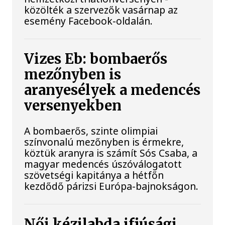
közölték a szervezők vasárnap az
esemény Facebook-oldalán.
Vizes Eb: bombaerős
mezőnyben is
aranyesélyek a medencés
versenyekben
A bombaerős, szinte olimpiai
színvonalú mezőnyben is érmekre,
köztük aranyra is számít Sós Csaba, a
magyar medencés úszóválogatott
szövetségi kapitánya a hétfőn
kezdődő párizsi Európa-bajnokságon.
Női kézilabda ifjúsági