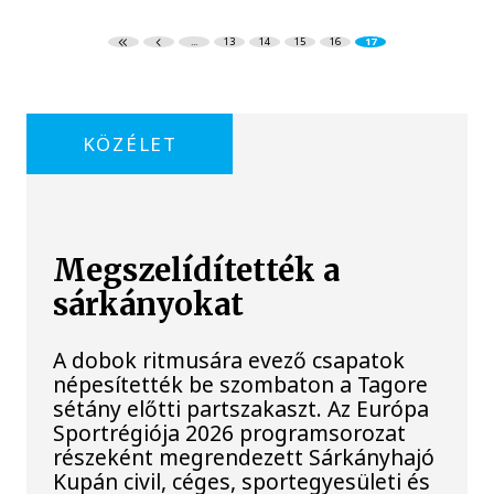
...
13
14
15
16
17
KÖZÉLET
Megszelídítették a
sárkányokat
A dobok ritmusára evező csapatok
népesítették be szombaton a Tagore
sétány előtti partszakaszt. Az Európa
Sportrégiója 2026 programsorozat
részeként megrendezett Sárkányhajó
Kupán civil, céges, sportegyesületi és