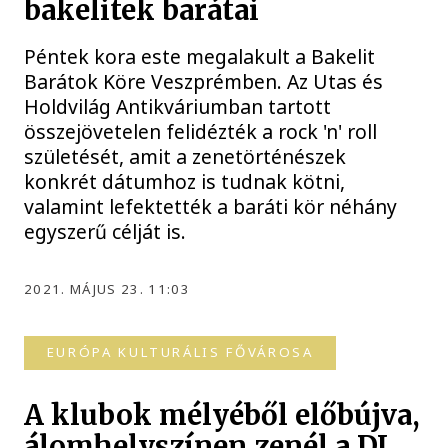
bakelitek barátai
Péntek kora este megalakult a Bakelit
Barátok Köre Veszprémben. Az Utas és
Holdvilág Antikváriumban tartott
összejövetelen felidézték a rock 'n' roll
születését, amit a zenetörténészek
konkrét dátumhoz is tudnak kötni,
valamint lefektették a baráti kör néhány
egyszerű célját is.
2021. MÁJUS 23. 11:03
EURÓPA KULTURÁLIS FŐVÁROSA
A klubok mélyéből előbújva,
álomhelyszínen zenél a DJ