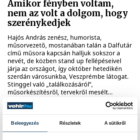
Amikor fényben voltam,
nem az volt a dolgom, hogy
szerénykedjek
Hajós András zenész, humorista,
műsorvezető, mostanában talán a Dalfutár
című műsora kapcsán halljuk sokszor a
nevét, de közben stand up fellépéseivel
járja az országot, így október hetedikén
szerdán városunkba, Veszprémbe látogat.
Stinggel való „találkozásáról”,
műsorkészítésről, tervekről mesélt…
2020. OKTÓBER 9. 4:00
Beleegyezés
Részletek
A sütikről