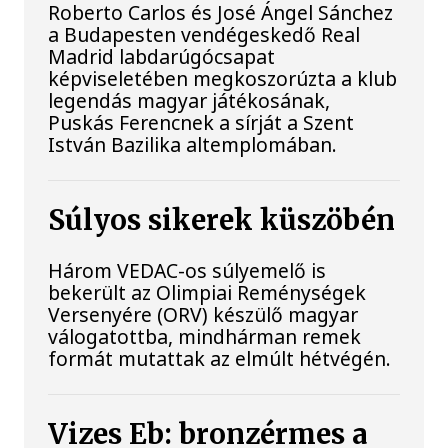
Roberto Carlos és José Ángel Sánchez
a Budapesten vendégeskedő Real
Madrid labdarúgócsapat
képviseletében megkoszorúzta a klub
legendás magyar játékosának,
Puskás Ferencnek a sírját a Szent
István Bazilika altemplomában.
Súlyos sikerek küszöbén
Három VEDAC-os súlyemelő is
bekerült az Olimpiai Reménységek
Versenyére (ORV) készülő magyar
válogatottba, mindhárman remek
formát mutattak az elmúlt hétvégén.
Vizes Eb: bronzérmes a