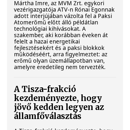
Mártha Imre, az MVM Zrt. egykori
vezérigazgatója ATV-n Rónai Egonnak
adott interjújában vázolta fel a Paksi
Atomerőmű előtt álló példátlan
technológiai kihívásokat. A
szakember, aki korábban éveken át
felelt a hazai energetikai
fejlesztésekért és a paksi blokkok
működéséért, arra figyelmeztet: az
erőmű olyan üzemállapotban van,
amelyre eredetileg nem tervezték.
A Tisza-frakció
kezdeményezte, hogy
jövő kedden legyen az
államfőválasztás