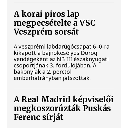
A korai piros lap
megpecsételte a VSC
Veszprém sorsát
A veszprémi labdarúgócsapat 6–0-ra
kikapott a bajnokesélyes Dorog
vendégeként az NB III északnyugati
csoportjának 3. fordulójában. A
bakonyiak a 2. perctől
emberhátrányban játszottak.
A Real Madrid képviselői
megkoszorúzták Puskás
Ferenc sírját