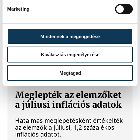
Egy furcsa halkonzerv
Marketing
lett az Év Strandétele -
mutatjuk!
Mindennek a megengedése
A Balatoni Kör idén tizenkettedik
alkalommal hirdette meg az év
Kiválasztás engedélyezése
strandétele versenyt, amelyre minden
eddiginél több, 22 vendéglátóhely 44
étellel indult. Egy fonyódi hely nyert...
Megtagad
Meglepték az elemzőket
a júliusi inflációs adatok
Hatalmas meglepetésként értékelték
az elemzők a júliusi, 1,2 százalékos
inflációs adatot.