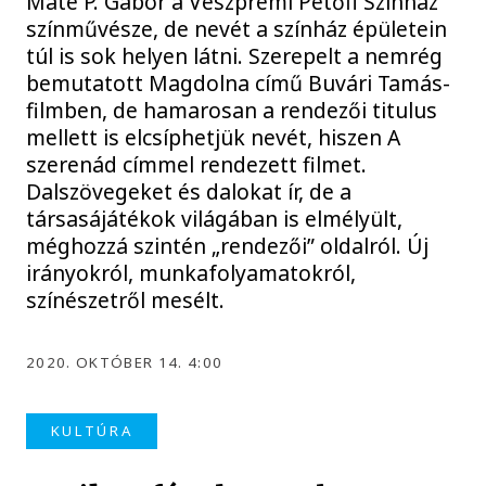
Máté P. Gábor a Veszprémi Petőfi Színház
színművésze, de nevét a színház épületein
túl is sok helyen látni. Szerepelt a nemrég
bemutatott Magdolna című Buvári Tamás-
filmben, de hamarosan a rendezői titulus
mellett is elcsíphetjük nevét, hiszen A
szerenád címmel rendezett filmet.
Dalszövegeket és dalokat ír, de a
társasájátékok világában is elmélyült,
méghozzá szintén „rendezői” oldalról. Új
irányokról, munkafolyamatokról,
színészetről mesélt.
2020. OKTÓBER 14. 4:00
KULTÚRA