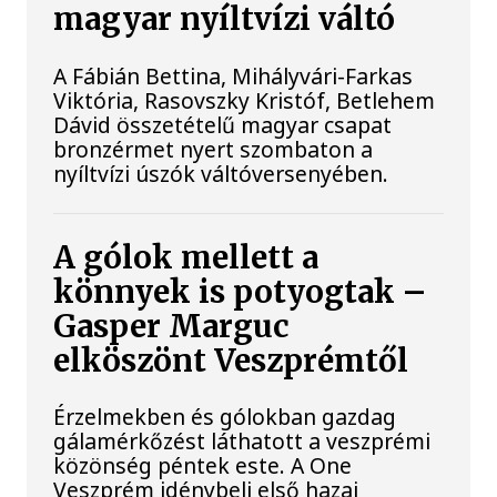
magyar nyíltvízi váltó
A Fábián Bettina, Mihályvári-Farkas
Viktória, Rasovszky Kristóf, Betlehem
Dávid összetételű magyar csapat
bronzérmet nyert szombaton a
nyíltvízi úszók váltóversenyében.
A gólok mellett a
könnyek is potyogtak –
Gasper Marguc
elköszönt Veszprémtől
Érzelmekben és gólokban gazdag
gálamérkőzést láthatott a veszprémi
közönség péntek este. A One
Veszprém idénybeli első hazai