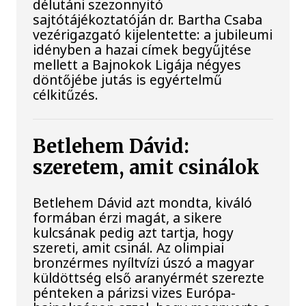
délutáni szezonnyitó
sajtótájékoztatóján dr. Bartha Csaba
vezérigazgató kijelentette: a jubileumi
idényben a hazai címek begyűjtése
mellett a Bajnokok Ligája négyes
döntőjébe jutás is egyértelmű
célkitűzés.
Betlehem Dávid:
szeretem, amit csinálok
Betlehem Dávid azt mondta, kiváló
formában érzi magát, a sikere
kulcsának pedig azt tartja, hogy
szereti, amit csinál. Az olimpiai
bronzérmes nyíltvízi úszó a magyar
küldöttség első aranyérmét szerezte
pénteken a párizsi vizes Európa-