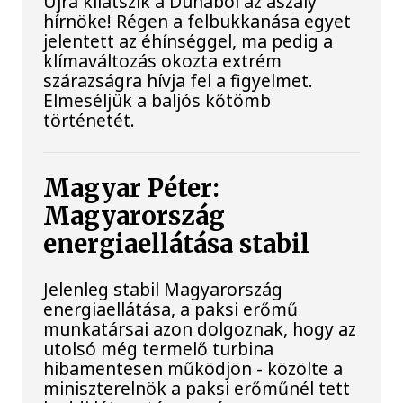
Újra kilátszik a Dunából az aszály
hírnöke! Régen a felbukkanása egyet
jelentett az éhínséggel, ma pedig a
klímaváltozás okozta extrém
szárazságra hívja fel a figyelmet.
Elmeséljük a baljós kőtömb
történetét.
Magyar Péter:
Magyarország
energiaellátása stabil
Jelenleg stabil Magyarország
energiaellátása, a paksi erőmű
munkatársai azon dolgoznak, hogy az
utolsó még termelő turbina
hibamentesen működjön - közölte a
miniszterelnök a paksi erőműnél tett