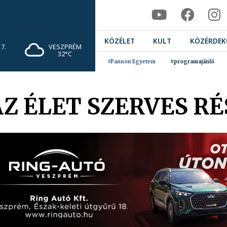
KÖZÉLET
KULT
KÖZÉRDEK
7.
VESZPRÉM
32°C
#Pannon Egyetem
#programajánló
AZ ÉLET SZERVES RÉ