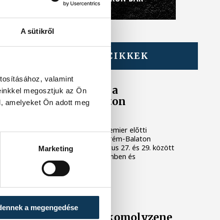
A sütikről
TOVÁBBI CIKKEK
KULTÚRA
tosításához, valamint
Filmpremierek a
einkkel megosztjuk az Ön
Veszprém-Balaton
l, amelyeket Ön adott meg
Filmpikniken
Két premierrel és egy premier előtti
vetítéssel készül a Veszprém-Balaton
Filmpiknik, amely augusztus 27. és 29. között
Marketing
várja a nézőket Veszprémben és
Balatonfüreden.
KULTÚRA
dennek a megengedése
Ezen a héten a komolyzene