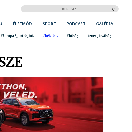
Ű
ÉLETMÓD
SPORT
PODCAST
GALÉRIA
#Európa Sportrégiója
#kék fény
#hőség
#energiaválság
SZE