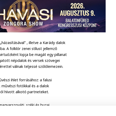
„házasításával” , illetve a Karády dalok
. A folklór zenei stílust jellemző
virtuózként lopja be magát egy pillanat
gatott népdalok és versek szövegei
rettel válnak teljessé szólólemezein.
észi ihlet forrásához: a falusi
, művészi fotókkal és a dalok
l hívott alkotó partneteket.
agyarszováti, széki és buzai,
gyarországról sárközi és somogyi