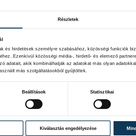
 és egy csíki cigány hallgató Bari
Részletek
ál
mak és hirdetések személyre szabásához, közösségi funkciók biz
hez. Ezenkívül közösségi média-, hirdető- és elemező partner
zó adatait, akik kombinálhatják az adatokat más olyan adatokka
sznált más szolgáltatásokból gyűjtöttek.
Beállítások
Statisztikai
Kiválasztás engedélyezése
Min