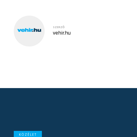
SZERZŐ
vehir.hu
KÖZÉLET