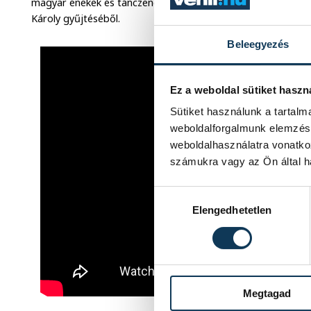
magyar énekek és tánczenék szólalnak meg, valamint egy zalai
Károly gyűjtéséből.
Beleegyezés
Ez a weboldal sütiket haszn
Sütiket használunk a tartal
weboldalforgalmunk elemzésé
weboldalhasználatra vonatko
számukra vagy az Ön által ha
Hozzájárulás kiválasztása
Elengedhetetlen
Megtagad