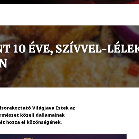
elsorakoztató Világjava Estek az
ermészet közeli dallamainak
eit hozza el közönségének.