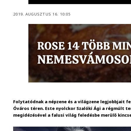
2019. AUGUSZTUS 16. 10:05
Folytatódnak a népzene és a világzene legjobbjait f
Óváros téren. Este nyolckor Szalóki Ági a régmúlt t
megidézésével a falusi világ feledésbe merülő kincs