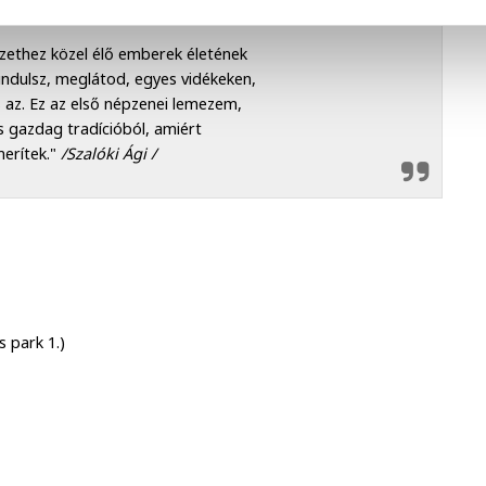
mészethez közel élő emberek életének
indulsz, meglátod, egyes vidékeken,
az. Ez az első népzenei lemezem,
s gazdag tradícióból, amiért
erítek."
/Szalóki Ági /
 park 1.)