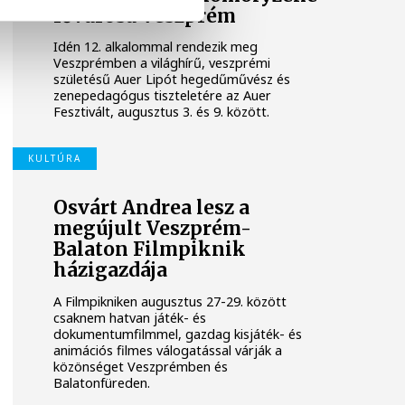
fővárosa Veszprém
Idén 12. alkalommal rendezik meg
Veszprémben a világhírű, veszprémi
születésű Auer Lipót hegedűművész és
zenepedagógus tiszteletére az Auer
Fesztivált, augusztus 3. és 9. között.
KULTÚRA
Osvárt Andrea lesz a
megújult Veszprém-
Balaton Filmpiknik
házigazdája
A Filmpikniken augusztus 27-29. között
csaknem hatvan játék- és
dokumentumfilmmel, gazdag kisjáték- és
animációs filmes válogatással várják a
közönséget Veszprémben és
Balatonfüreden.