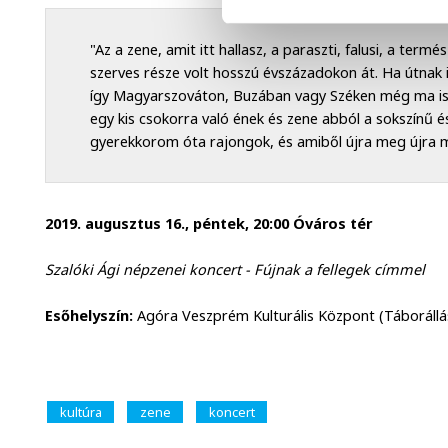
"Az a zene, amit itt hallasz, a paraszti, falusi, a ter
szerves része volt hosszú évszázadokon át. Ha útnak 
így Magyarszováton, Buzában vagy Széken még ma is 
egy kis csokorra való ének és zene abból a sokszínű é
gyerekkorom óta rajongok, és amiből újra meg újra m
2019. augusztus 16., péntek, 20:00 Óváros tér
Szalóki Ági népzenei koncert - Fújnak a fellegek címmel
Esőhelyszín:
Agóra Veszprém Kulturális Központ (Táborállás
kultúra
zene
koncert