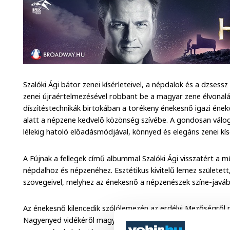
Szalóki Ági bátor zenei kísérleteivel, a népdalok és a dzsessz 
zenei újraértelmezésével robbant be a magyar zene élvonalába
díszítéstechnikák birtokában a törékeny énekesnő igazi ének
alatt a népzene kedvelő közönség szívébe. A gondosan válo
lélekig hatoló előadásmódjával, könnyed és elegáns zenei kísé
A Fújnak a fellegek című albummal Szalóki Ági visszatért a műv
népdalhoz és népzenéhez. Esztétikus kivitelű lemez született
szövegeivel, melyhez az énekesnő a népzenészek színe-javábó
Az énekesnő kilencedik szólólemezén az erdélyi Mezőségről m
Nagyenyed vidékéről magyarbecei, Kalotaszegről mérai, Ma