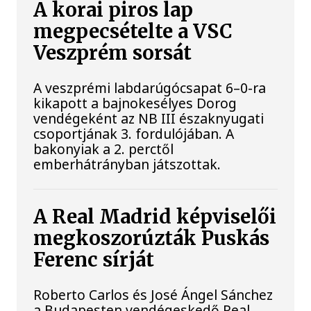
A korai piros lap
megpecsételte a VSC
Veszprém sorsát
A veszprémi labdarúgócsapat 6–0-ra
kikapott a bajnokesélyes Dorog
vendégeként az NB III északnyugati
csoportjának 3. fordulójában. A
bakonyiak a 2. perctől
emberhátrányban játszottak.
A Real Madrid képviselői
megkoszorúzták Puskás
Ferenc sírját
Roberto Carlos és José Ángel Sánchez
a Budapesten vendégeskedő Real