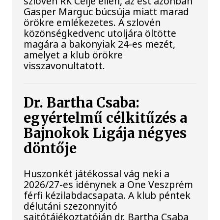
szlovén RK Celje ellen, az est azonban
Gasper Marguc búcsúja miatt marad
örökre emlékezetes. A szlovén
közönségkedvenc utoljára öltötte
magára a bakonyiak 24-es mezét,
amelyet a klub örökre
visszavonultatott.
Dr. Bartha Csaba:
egyértelmű célkitűzés a
Bajnokok Ligája négyes
döntője
Huszonkét játékossal vág neki a
2026/27-es idénynek a One Veszprém
férfi kézilabdacsapata. A klub péntek
délutáni szezonnyitó
sajtótájékoztatóján dr. Bartha Csaba