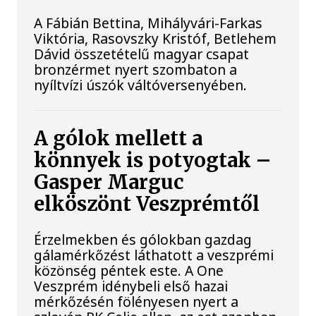
A Fábián Bettina, Mihályvári-Farkas
Viktória, Rasovszky Kristóf, Betlehem
Dávid összetételű magyar csapat
bronzérmet nyert szombaton a
nyíltvízi úszók váltóversenyében.
A gólok mellett a
könnyek is potyogtak –
Gasper Marguc
elköszönt Veszprémtől
Érzelmekben és gólokban gazdag
gálamérkőzést láthatott a veszprémi
közönség péntek este. A One
Veszprém idénybeli első hazai
mérkőzésén fölényesen nyert a