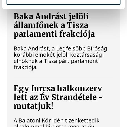
Baka Andrást jelöli
államfőnek a Tisza
parlamenti frakciója
Baka Andrást, a Legfelsőbb Bíróság
korábbi elnökét jelöli köztársasági
elnöknek a Tisza párt parlamenti
frakciója.
Egy furcsa halkonzerv
lett az Év Strandétele -
mutatjuk!
A Balatoni Kör idén tizenkettedik
alkalommal hirdette meg az év