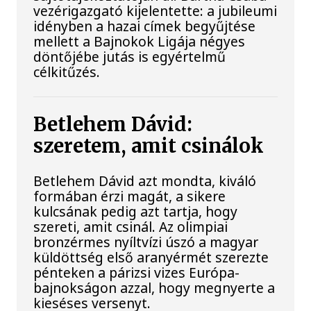
vezérigazgató kijelentette: a jubileumi
idényben a hazai címek begyűjtése
mellett a Bajnokok Ligája négyes
döntőjébe jutás is egyértelmű
célkitűzés.
Betlehem Dávid:
szeretem, amit csinálok
Betlehem Dávid azt mondta, kiváló
formában érzi magát, a sikere
kulcsának pedig azt tartja, hogy
szereti, amit csinál. Az olimpiai
bronzérmes nyíltvízi úszó a magyar
küldöttség első aranyérmét szerezte
pénteken a párizsi vizes Európa-
bajnokságon azzal, hogy megnyerte a
kieséses versenyt.