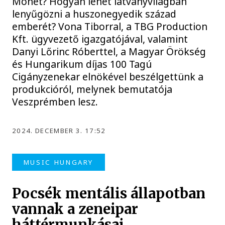
Monet? Hogyan lehet látványvilágban
lenyűgözni a huszonegyedik század
emberét? Vona Tiborral, a TBG Production
Kft. ügyvezető igazgatójával, valamint
Danyi Lőrinc Róberttel, a Magyar Örökség
és Hungarikum díjas 100 Tagú
Cigányzenekar elnökével beszélgettünk a
produkcióról, melynek bemutatója
Veszprémben lesz.
2024. DECEMBER 3. 17:52
MUSIC HUNGARY
Pocsék mentális állapotban
vannak a zeneipar
háttérmunkásai