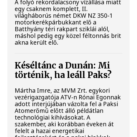
A folyó rekordalacsony vízállása miatt
egy csaknem komplett, II.
világháborús német DKW NZ 350-1
motorkerékpárbukkant elő a
Batthyány téri rakpart sziklái alól,
máshol pedig egy közel féltonnás brit
akna került elő.
Késéltánc a Dunán: Mi
történik, ha leáll Paks?
Mártha Imre, az MVM Zrt. egykori
vezérigazgatója ATV-n Rónai Egonnak
adott interjújában vázolta fel a Paksi
Atomerőmű előtt álló példátlan
technológiai kihívásokat. A
szakember, aki korábban éveken át
felelt a hazai energetikai