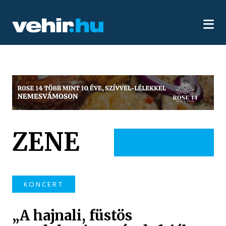
ZENE
KONCERT
„A hajnali, füstös