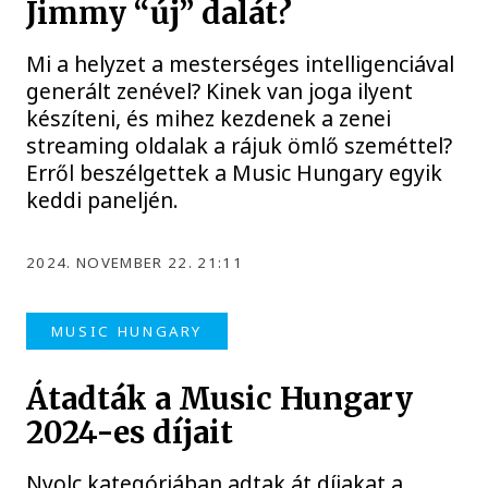
Jimmy “új” dalát?
Mi a helyzet a mesterséges intelligenciával
generált zenével? Kinek van joga ilyent
készíteni, és mihez kezdenek a zenei
streaming oldalak a rájuk ömlő szeméttel?
Erről beszélgettek a Music Hungary egyik
keddi paneljén.
2024. NOVEMBER 22. 21:11
MUSIC HUNGARY
Átadták a Music Hungary
2024-es díjait
Nyolc kategóriában adtak át díjakat a