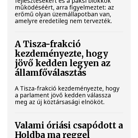
fejlesztésekért és a paksi blokkok
működéséért, arra figyelmeztet: az
erőmű olyan üzemállapotban van,
amelyre eredetileg nem tervezték.
A Tisza-frakció
kezdeményezte, hogy
jövő kedden legyen az
államfőválasztás
A Tisza-frakció kezdeményezte, hogy
a parlament jövő kedden válassza
meg az új köztársasági elnököt.
Valami óriási csapódott a
Holdba ma reggel