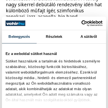
nagy sikerrel debütáló rendezvény idén hat
különböző műfajt ígér, szimfonikus
zenekari, jazz, acapella, big band,
kamarazenekari és edukatív előadás
formájában. Augusztus tizedikén este hét
órától Kalmus Felicián is színpadra lép
Beleegyezés
Részletek
A sütikről
MovieNight
című műsorával, melyben a
filmtörténelem nagy klasszikusait dolgozza
fel a Casablancától a legújabb James Bond
Ez a weboldal sütiket használ
film betétdaláig. Többek között erről
Sütiket használunk a tartalmak és hirdetések személyre
kérdeztük a csellóművészt…
szabásához, közösségi funkciók biztosításához,
valamint weboldalforgalmunk elemzéséhez. Ezenkívül
közösségi média-, hirdető- és elemező partnereinkkel
2024. AUGUSZTUS 5. 23:12
megosztjuk az Ön weboldalhasználatra vonatkozó
adatait, akik kombinálhatják az adatokat más olyan
adatokkal, amelyeket Ön adott meg számukra vagy az
Ön által használt más szolgáltatásokból gyűjtöttek.
1
2
3
4
5
...