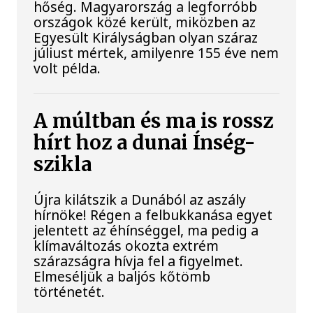
hőség. Magyarország a legforróbb
országok közé került, miközben az
Egyesült Királyságban olyan száraz
júliust mértek, amilyenre 155 éve nem
volt példa.
A múltban és ma is rossz
hírt hoz a dunai Ínség-
szikla
Újra kilátszik a Dunából az aszály
hírnöke! Régen a felbukkanása egyet
jelentett az éhínséggel, ma pedig a
klímaváltozás okozta extrém
szárazságra hívja fel a figyelmet.
Elmeséljük a baljós kőtömb
történetét.