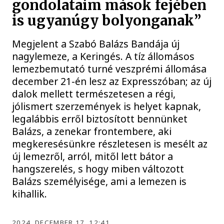
gondolataim mások fejében
is ugyanúgy bolyonganak”
Megjelent a Szabó Balázs Bandája új
nagylemeze, a Keringés. A tíz állomásos
lemezbemutató turné veszprémi állomása
december 21-én lesz az Expresszóban; az új
dalok mellett természetesen a régi,
jólismert szerzemények is helyet kapnak,
legalábbis erről biztosított bennünket
Balázs, a zenekar frontembere, aki
megkeresésünkre részletesen is mesélt az
új lemezről, arról, mitől lett bátor a
hangszerelés, s hogy miben változott
Balázs személyisége, ami a lemezen is
kihallik.
2024. DECEMBER 17. 12:41