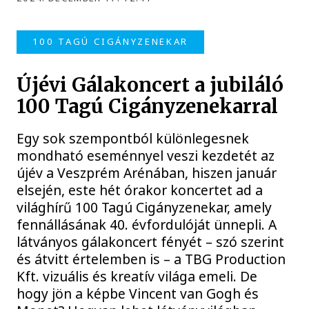
100 TAGÚ CIGÁNYZENEKAR
Újévi Gálakoncert a jubiláló
100 Tagú Cigányzenekarral
Egy sok szempontból különlegesnek
mondható eseménnyel veszi kezdetét az
újév a Veszprém Arénában, hiszen január
elsején, este hét órakor koncertet ad a
világhírű 100 Tagú Cigányzenekar, amely
fennállásának 40. évfordulóját ünnepli. A
látványos gálakoncert fényét – szó szerint
és átvitt értelemben is – a TBG Production
Kft. vizuális és kreatív világa emeli. De
hogy jön a képbe Vincent van Gogh és