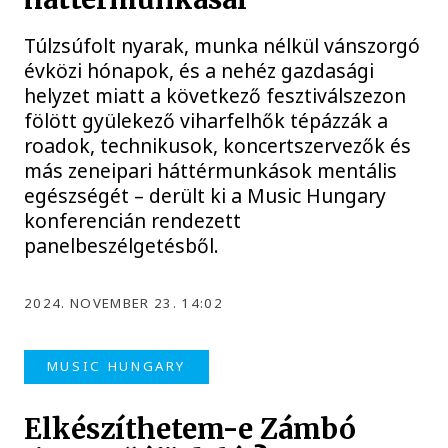
Túlzsúfolt nyarak, munka nélkül vánszorgó
évközi hónapok, és a nehéz gazdasági
helyzet miatt a következő fesztiválszezon
fölött gyülekező viharfelhők tépázzák a
roadok, technikusok, koncertszervezők és
más zeneipari háttérmunkások mentális
egészségét – derült ki a Music Hungary
konferencián rendezett
panelbeszélgetésből.
2024. NOVEMBER 23. 14:02
MUSIC HUNGARY
Elkészíthetem-e Zámbó