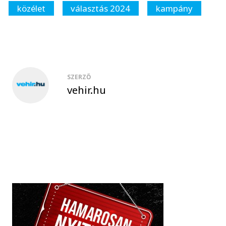
közélet
választás 2024
kampány
SZERZŐ
vehir.hu