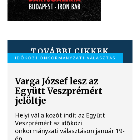
TOVÁBBI CIKKEK
IDŐKÖZI ÖNKORMÁNYZATI VÁLASZTÁS
Varga József lesz az
Együtt Veszprémért
jelöltje
Helyi vállalkozót indít az Együtt
Veszprémért az időközi
önkormányzati választáson január 19-
én.