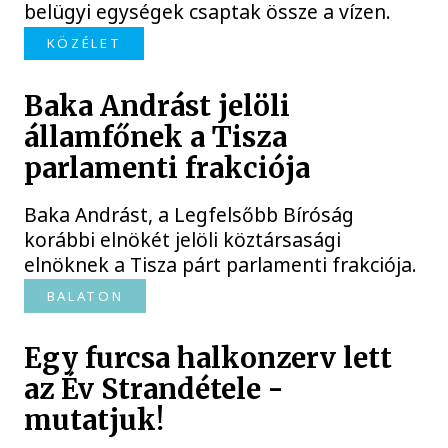
belügyi egységek csaptak össze a vízen.
KÖZÉLET
Baka Andrást jelöli
államfőnek a Tisza
parlamenti frakciója
Baka Andrást, a Legfelsőbb Bíróság
korábbi elnökét jelöli köztársasági
elnöknek a Tisza párt parlamenti frakciója.
BALATON
Egy furcsa halkonzerv lett
az Év Strandétele -
mutatjuk!