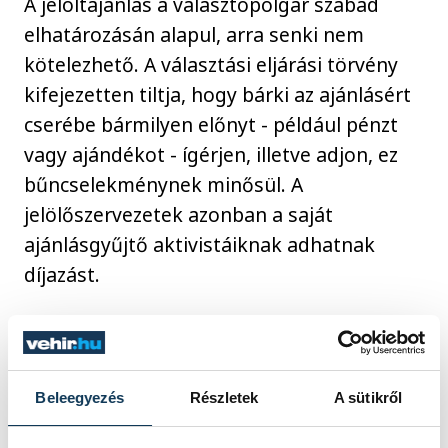
A jelöltajánlás a választópolgár szabad
elhatározásán alapul, arra senki nem
kötelezhető. A választási eljárási törvény
kifejezetten tiltja, hogy bárki az ajánlásért
cserébe bármilyen előnyt - például pénzt
vagy ajándékot - ígérjen, illetve adjon, ez
bűncselekménynek minősül. A
jelölőszervezetek azonban a saját
ajánlásgyűjtő aktivistáiknak adhatnak
díjazást.
Ajánlásokat a választópolgárok zaklatása
nélkül bárhol lehet gyűjteni. A törvény
azonban tiltja az ajánlás gyűjtését az ajánló
Beleegyezés
Részletek
A sütikről
és a gyűjtő munkahelyén munkaidőben