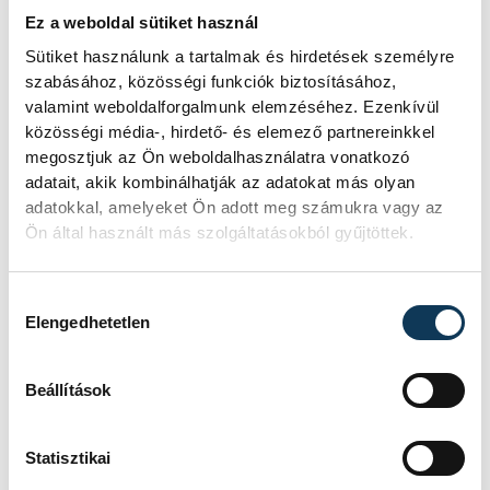
vagy munkavégzése közben, a Magyar
Ez a weboldal sütiket használ
Honvédségnél és a központi
Sütiket használunk a tartalmak és hirdetések személyre
államigazgatási szerveknél szolgálati
szabásához, közösségi funkciók biztosításához,
valamint weboldalforgalmunk elemzéséhez. Ezenkívül
viszonyban lévőtől a szolgálati helyen vagy
közösségi média-, hirdető- és elemező partnereinkkel
szolgálati feladat teljesítése közben. Tilos
megosztjuk az Ön weboldalhasználatra vonatkozó
ajánlást gyűjteni közösségi közlekedési
adatait, akik kombinálhatják az adatokat más olyan
adatokkal, amelyeket Ön adott meg számukra vagy az
eszközön, állami, helyi és nemzetiségi
Ön által használt más szolgáltatásokból gyűjtöttek.
önkormányzat hivatali helyiségeiben,
felsőoktatási és köznevelési
Hozzájárulás kiválasztása
intézményben, valamint egészségügyi
Elengedhetetlen
szolgáltató helyiségeiben, illetve a
tulajdonos előzetes, írásbeli
Beállítások
hozzájárulásának hiányában közforgalom
számára nyitva álló magánterületen
Statisztikai
(például áruházi parkolóban).