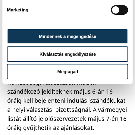
Marketing
Az ajánlásokról tilos másolatot készíteni,
és tilos az adatokat adatbázis építésére
felhasználni.
Mindennek a megengedése
Az EP-választáson indulni szándékozó
Kiválasztás engedélyezése
pártok május 3-án 16 óráig gyűjthetik az
Megtagad
ajánlásokat. Az önkormányzati és
nemzetiségi választáson indulni
szándékozó jelölteknek május 6-án 16
óráig kell bejelenteni indulási szándékukat
a helyi választási bizottságnál. A vármegyei
listát állító jelölőszervezetek május 7-én 16
óráig gyűjthetik az ajánlásokat.