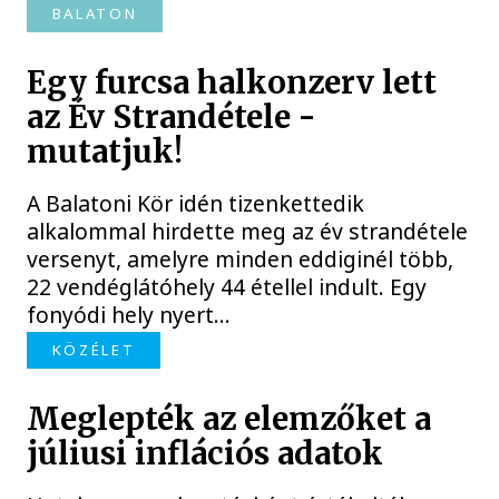
BALATON
Egy furcsa halkonzerv lett
az Év Strandétele -
mutatjuk!
A Balatoni Kör idén tizenkettedik
alkalommal hirdette meg az év strandétele
versenyt, amelyre minden eddiginél több,
22 vendéglátóhely 44 étellel indult. Egy
fonyódi hely nyert...
KÖZÉLET
Meglepték az elemzőket a
júliusi inflációs adatok