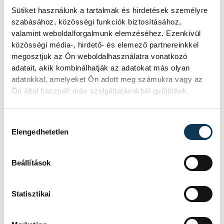
Sütiket használunk a tartalmak és hirdetések személyre
hajóút alkalmával egy, a zalaegerszegi
szabásához, közösségi funkciók biztosításához,
Mindszentyneumba szóló családi belépőt
valamint weboldalforgalmunk elemzéséhez. Ezenkívül
sorsol ki az érsekség.
közösségi média-, hirdető- és elemező partnereinkkel
megosztjuk az Ön weboldalhasználatra vonatkozó
adatait, akik kombinálhatják az adatokat más olyan
Jegyvásárlás a helyszínen. Részletek,
adatokkal, amelyeket Ön adott meg számukra vagy az
regisztráció:
www.veszpremiersekseg.hu
.
Ön által használt más szolgáltatásokból gyűjtöttek.
Hozzájárulás kiválasztása
Elengedhetetlen
kultúra
programajánló
Veszprémi Érsekség
Hanghullám
Beállítások
Statisztikai