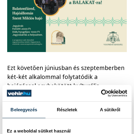
Ezt követően júniusban és szeptemberben
két-két alkalommal folytatódik a
hajózással egybekötött kulturális
esemény. A szeptemberi programok az Ars
Sacra Fesztiválhoz is kapcsolódnak.
Beleegyezés
Részletek
A sütikről
A hajózáson való részvétel regisztrációhoz
Ez a weboldal sütiket használ
kötött. A regisztrálók között, minden