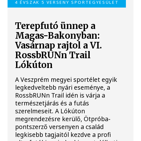
4 ÉVSZAK 5 VERSENY SPORTEGYESÜLET
Terepfutó ünnep a
Magas-Bakonyban:
Vasárnap rajtol a VI.
RossbRUNn Trail
Lókúton
A Veszprém megyei sportélet egyik
legkedveltebb nyári eseménye, a
RossbRUNn Trail idén is várja a
természetjárás és a futás
szerelmeseit. A Lókúton
megrendezésre kerülő, Ötpróba-
pontszerző versenyen a család
legkisebb tagjaitól kezdve a profi