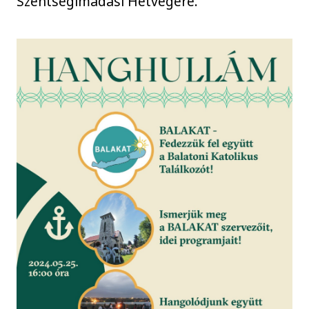
Szentségimádási Hétvégére.