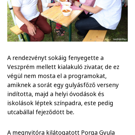
A rendezvényt sokáig fenyegette a
Veszprém mellett kialakuló zivatar, de ez
végül nem mosta el a programokat,
amiknek a sorát egy gulyásfőző verseny
indította, majd a helyi óvodások és
iskolások léptek színpadra, este pedig
utcabállal fejeződött be.
A megnyitóra kilátogatott Porga Gyula