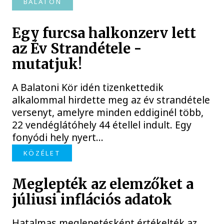
BALATON
Egy furcsa halkonzerv lett
az Év Strandétele -
mutatjuk!
A Balatoni Kör idén tizenkettedik
alkalommal hirdette meg az év strandétele
versenyt, amelyre minden eddiginél több,
22 vendéglátóhely 44 étellel indult. Egy
fonyódi hely nyert...
KÖZÉLET
Meglepték az elemzőket a
júliusi inflációs adatok
Hatalmas meglepetésként értékelték az