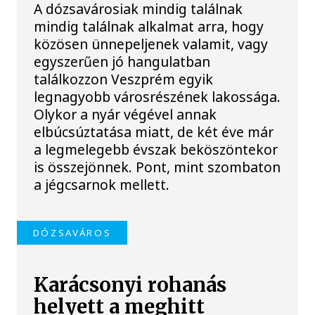
A dózsavárosiak mindig találnak
mindig találnak alkalmat arra, hogy
közösen ünnepeljenek valamit, vagy
egyszerűen jó hangulatban
találkozzon Veszprém egyik
legnagyobb városrészének lakossága.
Olykor a nyár végével annak
elbúcsúztatása miatt, de két éve már
a legmelegebb évszak beköszöntekor
is összejönnek. Pont, mint szombaton
a jégcsarnok mellett.
DÓZSAVÁROS
Karácsonyi rohanás
helyett a meghitt