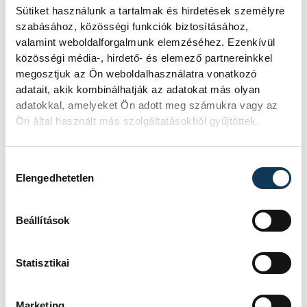
élmény nyújtanak, csökkentik a
Sütiket használunk a tartalmak és hirdetések személyre
nyári hősziget effektust a városi
szabásához, közösségi funkciók biztosításához,
valamint weboldalforgalmunk elemzéséhez. Ezenkívül
környezetben.
közösségi média-, hirdető- és elemező partnereinkkel
megosztjuk az Ön weboldalhasználatra vonatkozó
adatait, akik kombinálhatják az adatokat más olyan
adatokkal, amelyeket Ön adott meg számukra vagy az
közélet
Porga Gyula
Ön által használt más szolgáltatásokból gyűjtöttek.
Hegedűs Barbara
Halmay Gábor
Hozzájárulás kiválasztása
Elengedhetetlen
Agóra
Dózsaváros
nyárköszöntő
Beállítások
Statisztikai
Marketing