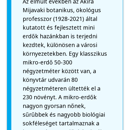
Az elmúlt években az Akira
Mijavaki botanikus, ökológus
professzor (1928-2021) által
kutatott és fejlesztett mini
erdők hazánkban is terjedni
kezdtek, különösen a városi
környezetekben. Egy klasszikus
mikro-erdő 50-300
négyzetméter között van, a
könyvtár udvarán 80
négyzetméteren ültették el a
230 növényt. A mikro-erdők
nagyon gyorsan nőnek,
sűrűbbek és nagyobb biológiai
sokféleséget tartalmaznak a