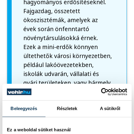
hagyományos erdősítéseknél.
Fajgazdag, összetett
ökoszisztémák, amelyek az
évek során önfenntartó
növénytársulásokká érnek.
Ezek a mini-erdők könnyen
ültethetők városi környezetben,
például lakóövezetekben,
iskolák udvarán, vállalati és
gyári területeken, vagy bármely
kihasználatlan városi területen.
A mini-erdők hatékony szerepet
játszanak a levegő
Beleegyezés
Részletek
A sütikről
tisztításában, elnyelik a zajt,
vizet párologtatnak, esztétikai
Ez a weboldal sütiket használ