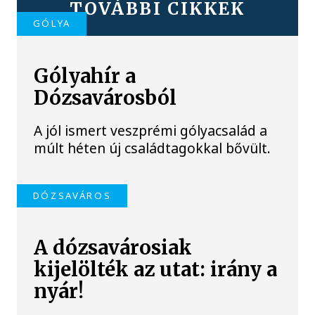
TOVÁBBI CIKKEK
GÓLYA
Gólyahír a
Dózsavárosból
A jól ismert veszprémi gólyacsalád a
múlt héten új családtagokkal bővült.
DÓZSAVÁROS
A dózsavárosiak
kijelölték az utat: irány a
nyár!