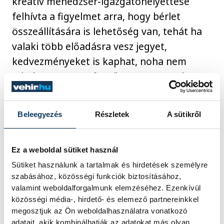
kreatív menedzser-igazgatóhelyettese
felhívta a figyelmet arra, hogy bérlet
összeállítására is lehetőség van, tehát ha
valaki több előadásra vesz jegyet,
kedvezményeket is kaphat, noha nem
minden program fizetős, mert vannak
ingyenesek, azok regisztrációhoz kötöttek.
Mivel a fesztivál pont a múzeumok
Beleegyezés
Részletek
A sütikről
éjszakájára esik, a színház összeköti a
kettőt, így kiállítás is lesz, méghozzá
Lehoczky Zsuzsa fellépőruháiból.
Ez a weboldal sütiket használ
Sütiket használunk a tartalmak és hirdetések személyre
szabásához, közösségi funkciók biztosításához,
valamint weboldalforgalmunk elemzéséhez. Ezenkívül
közösségi média-, hirdető- és elemező partnereinkkel
megosztjuk az Ön weboldalhasználatra vonatkozó
adatait, akik kombinálhatják az adatokat más olyan