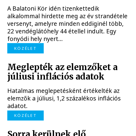
A Balatoni Kör idén tizenkettedik
alkalommal hirdette meg az év strandétele
versenyt, amelyre minden eddiginél több,
22 vendéglátóhely 44 étellel indult. Egy
fonyódi hely nyert...
KÖZÉLET
Meglepték az elemzőket a
júliusi inflációs adatok
Hatalmas meglepetésként értékelték az
elemzők a júliusi, 1,2 százalékos inflációs
adatot.
KÖZÉLET
Sorra kerülnek elő