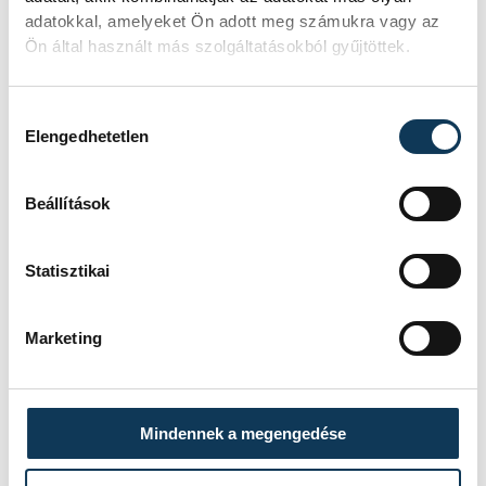
adatokkal, amelyeket Ön adott meg számukra vagy az
Ön által használt más szolgáltatásokból gyűjtöttek.
Hozzájárulás kiválasztása
Elengedhetetlen
Beállítások
Oberfrank Pál, a színház igazgatója
Statisztikai
megköszönte a városnak, amiért az
operettfesztivál Veszprém kiemelt
Marketing
fesztiválja lehet. Az eseményről
részletesebben
itt
olvashat.
Mindennek a megengedése
kultúra
színház
Oberfrank Pál