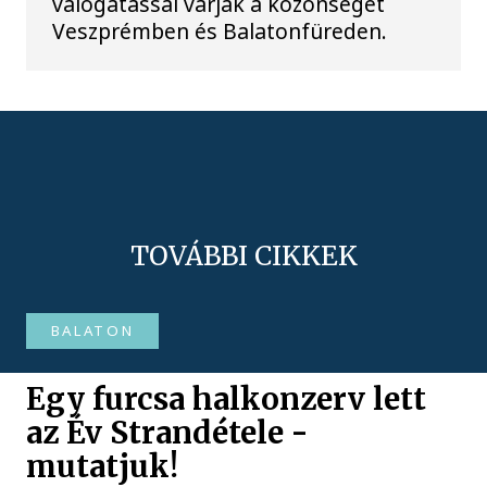
válogatással várják a közönséget
Veszprémben és Balatonfüreden.
TOVÁBBI CIKKEK
BALATON
Egy furcsa halkonzerv lett
az Év Strandétele -
mutatjuk!