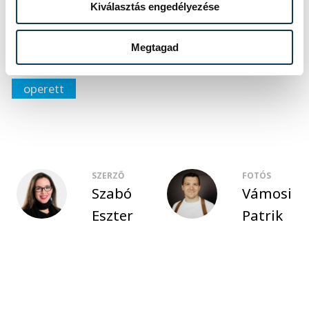
Kiválasztás engedélyezése
Kellerné Egresi Zsuzsanna
Megtagad
Rátonyi Róbert Operettfesztivál
operett
SZERZŐ
FOTÓS
Szabó
Vámosi
Eszter
Patrik