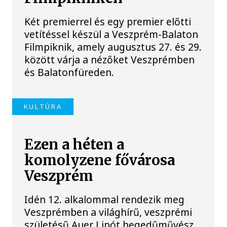
Két premierrel és egy premier előtti
vetítéssel készül a Veszprém-Balaton
Filmpiknik, amely augusztus 27. és 29.
között várja a nézőket Veszprémben
és Balatonfüreden.
KULTÚRA
Ezen a héten a
komolyzene fővárosa
Veszprém
Idén 12. alkalommal rendezik meg
Veszprémben a világhírű, veszprémi
születésű Auer Lipót hegedűművész