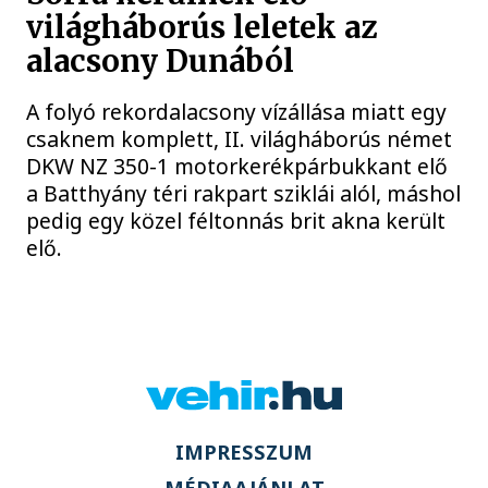
világháborús leletek az
alacsony Dunából
A folyó rekordalacsony vízállása miatt egy
csaknem komplett, II. világháborús német
DKW NZ 350-1 motorkerékpárbukkant elő
a Batthyány téri rakpart sziklái alól, máshol
pedig egy közel féltonnás brit akna került
elő.
IMPRESSZUM