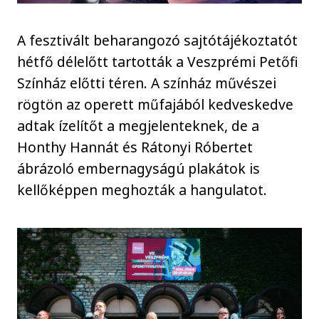
A fesztivált beharangozó sajtótájékoztatót
hétfő délelőtt tartották a Veszprémi Petőfi
Színház előtti téren. A színház művészei
rögtön az operett műfajából kedveskedve
adtak ízelítőt a megjelenteknek, de a
Honthy Hannát és Rátonyi Róbertet
ábrázoló embernagyságú plakátok is
kellőképpen meghozták a hangulatot.