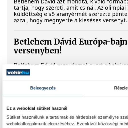
Betlehem Dávid azt mondta, kiváló formában
tartja, hogy szereti, amit csinál. Az olimpi
küldöttség első aranyérmét szerezte pénte
azzal, hogy megnyerte a kieséses versenyt.
Betlehem Dávid Európa-bajn
versenyben!
Betlehem Dávid aranyérmet nyert pénteken a
versenyszámában a párizsi Európa-bajnoksá
lett.
Beleegyezés
Részle
Nagy ugrás az elitbe
Ez a weboldal sütiket használ
Rendkívül szoros és kiegyensúlyozott verse
Sütiket használunk a tartalmak és hirdetések személyre sza
Európa-bajnokságon a Veszprémi Egyetemi é
weboldalforgalmunk elemzéséhez. Ezenkívül közösségi média
Horváth Botond.