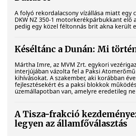
A folyó rekordalacsony vízállása miatt egy
DKW NZ 350-1 motorkerékpárbukkant elő a B
pedig egy közel féltonnás brit akna került e
Késéltánc a Dunán: Mi történ
Mártha Imre, az MVM Zrt. egykori vezériga
interjújában vázolta fel a Paksi Atomerőmű 
kihívásokat. A szakember, aki korábban évek
fejlesztésekért és a paksi blokkok működés
üzemállapotban van, amelyre eredetileg ne
A Tisza-frakció kezdeménye
legyen az államfőválasztás