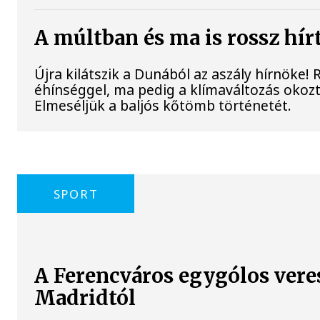
A múltban és ma is rossz hír
Újra kilátszik a Dunából az aszály hírnöke!
éhínséggel, ma pedig a klímaváltozás okozta
Elmeséljük a baljós kőtömb történetét.
SPORT
A Ferencváros egygólos vere
Madridtól