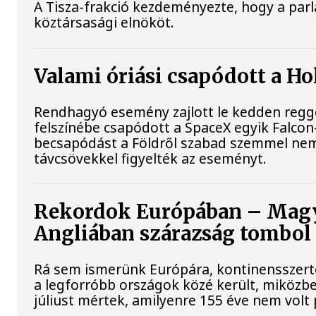
A Tisza-frakció kezdeményezte, hogy a par
köztársasági elnököt.
Valami óriási csapódott a H
Rendhagyó esemény zajlott le kedden reggel
felszínébe csapódott a SpaceX egyik Falcon
becsapódást a Földről szabad szemmel nem
távcsövekkel figyelték az eseményt.
Rekordok Európában – Magya
Angliában szárazság tombol
Rá sem ismerünk Európára, kontinensszert
a legforróbb országok közé került, miközbe
júliust mértek, amilyenre 155 éve nem volt