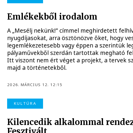
Emlékekből irodalom
A „Mesélj nekünk!” címmel meghirdetett felhí
nyugdíjasokat, arra ösztönözve őket, hogy v
legemlékezetesebb vagy éppen a szerintük leg
pályaművekből szerdán tartottak megható fel
Itt viszont nem ért véget a projekt, a tervek 
majd a történetekből.
2026. MÁRCIUS 12. 12:15
KULTÚRA
Kilencedik alkalommal rendez
Fesztivált