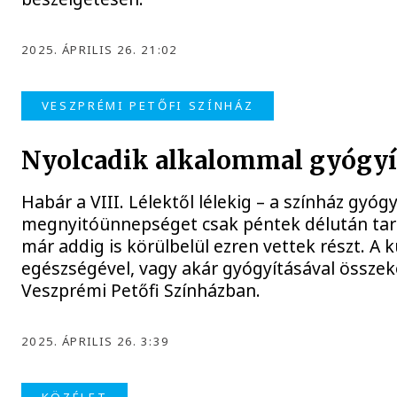
2025. ÁPRILIS 26. 21:02
VESZPRÉMI PETŐFI SZÍNHÁZ
Nyolcadik alkalommal gyógyítj
Habár a VIII. Lélektől lélekig – a színház gyógy
megnyitóünnepséget csak péntek délután tart
már addig is körülbelül ezren vettek részt. A
egészségével, vagy akár gyógyításával összekö
Veszprémi Petőfi Színházban.
2025. ÁPRILIS 26. 3:39