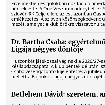
Érzelmekben és gólokban gazdag gálamérkő
péntek este. A One Veszprém idénybeli els
szlovén RK Celje ellen, az est azonban Ga
emlékezetes. A szlovén közönségkedvenc ut
mezét, amelyet a klub örökre visszavonulta
Dr. Bartha Csaba: egyértelm
Ligája négyes döntője
Huszonkét játékossal vág neki a 2026/27-e
kézilabdacsapata. A klub péntek délutáni s
Csaba vezérigazgató kijelentette: a jubile
mellett a Bajnokok Ligája négyes döntőjébe
Betlehem Dávid: szeretem, a