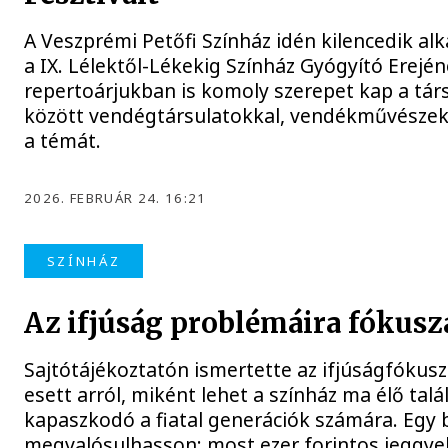
A Veszprémi Petőfi Színház idén kilencedik al
a IX. Lélektől-Lékekig Színház Gyógyító Erején
repertoárjukban is komoly szerepet kap a társa
között vendégtársulatokkal, vendékművészekkel
a témát.
2026. FEBRUÁR 24. 16:21
SZÍNHÁZ
Az ifjúság problémáira fókusz
Sajtótájékoztatón ismertette az ifjúságfókusz
esett arról, miként lehet a színház ma élő talá
kapaszkodó a fiatal generációk számára. Egy 
megvalósulhasson: most ezer forintos jeggyel 