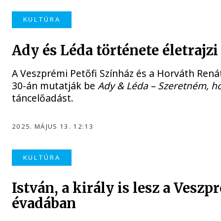
KULTÚRA
Ady és Léda története életrajz
A Veszprémi Petőfi Színház és a Horváth Ren
30-án mutatják be
Ady & Léda – Szeretném, h
táncelőadást.
2025. MÁJUS 13. 12:13
KULTÚRA
István, a király is lesz a Veszp
évadában