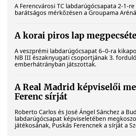
A Ferencvárosi TC labdarúgócsapata 2-1-re
barátságos mérkőzésen a Groupama Aréná
A korai piros lap megpecsét
A veszprémi labdarúgócsapat 6–0-ra kikap
NB III északnyugati csoportjának 3. forduló
emberhátrányban játszottak.
A Real Madrid képviselői m
Ferenc sírját
Roberto Carlos és José Ángel Sánchez a B
labdarúgócsapat képviseletében megkoszo
játékosának, Puskás Ferencnek a sírját a S