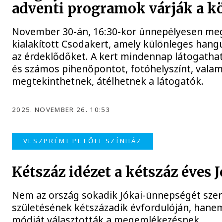
adventi programok várják a k
November 30-án, 16:30-kor ünnepélyesen megny
kialakított Csodakert, amely különleges hang
az érdeklődőket. A kert mindennap látogatható
és számos pihenőpontot, fotóhelyszínt, valam
megtekinthetnek, átélhetnek a látogatók.
2025. NOVEMBER 26. 10:53
VESZPRÉMI PETŐFI SZÍNHÁZ
Kétszáz idézet a kétszáz éves J
Nem az ország sokadik Jókai-ünnepségét szerv
születésének kétszázadik évfordulóján, hanem
módját választották a megemlékezésnek.