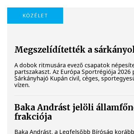
KÖZÉLET
Megszelídítették a sárkányo
A dobok ritmusára evező csapatok népesíte
partszakaszt. Az Európa Sportrégiója 202
Sárkányhajó Kupán civil, céges, sportegyes
vízen.
Baka Andrást jelöli államfőn
frakciója
Baka Andrást, a Legfelsőbb Bíróság korábbi