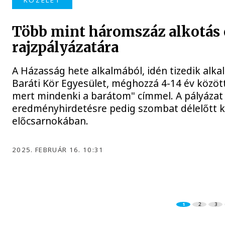
KÖZÉLET
Több mint háromszáz alkotás 
rajzpályázatára
A Házasság hete alkalmából, idén tizedik alk
Baráti Kör Egyesület, méghozzá 4-14 év közö
mert mindenki a barátom" címmel. A pályázat
eredményhirdetésre pedig szombat délelőtt ke
előcsarnokában.
2025. FEBRUÁR 16. 10:31
1
2
3