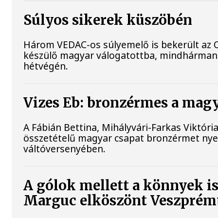
Súlyos sikerek küszöbén
Három VEDAC-os súlyemelő is bekerült az 
készülő magyar válogatottba, mindhárman
hétvégén.
Vizes Eb: bronzérmes a magya
A Fábián Bettina, Mihályvári-Farkas Viktóri
összetételű magyar csapat bronzérmet nyer
váltóversenyében.
A gólok mellett a könnyek i
Marguc elköszönt Veszprém