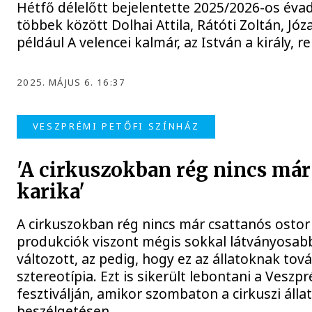
Hétfő délelőtt bejelentette 2025/2026-os évad
többek között Dolhai Attila, Rátóti Zoltán, Józ
például A velencei kalmár, az István a király,
2025. MÁJUS 6. 16:37
VESZPRÉMI PETŐFI SZÍNHÁZ
'A cirkuszokban rég nincs már 
karika'
A cirkuszokban rég nincs már csattanós ostor 
produkciók viszont mégis sokkal látványosab
változott, az pedig, hogy ez az állatoknak to
sztereotípia. Ezt is sikerült lebontani a Veszpr
fesztiválján, amikor szombaton a cirkuszi álla
beszélgetésen.