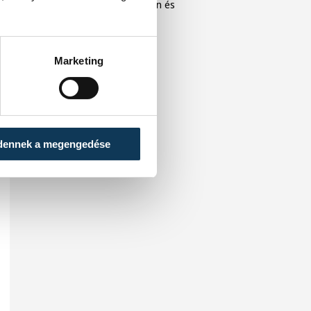
közönséget Veszprémben és
Balatonfüreden.
Marketing
dennek a megengedése