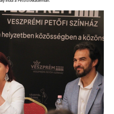
tály indul a PetőfIfiAkadémián.