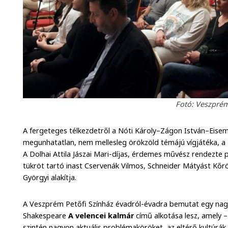
Fotó: Veszprém
A fergeteges télkezdetről a Nóti Károly–Zágon István–Eisema
megunhatatlan, nem mellesleg örökzöld témájú vígjátéka, a
A Dolhai Attila Jászai Mari-díjas, érdemes művész rendezte
tükröt tartó inast Cservenák Vilmos, Schneider Mátyást Kőr
Györgyi alakítja.
A Veszprém Petőfi Színház évadról-évadra bemutat egy nagy 
Shakespeare
A velencei kalmár
című alkotása lesz, amely –
szintén nagyon aktuális problémaköröket, az eltérő kultúrák 