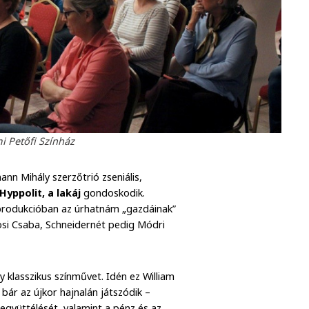
i Petőfi Színház
nn Mihály szerzőtrió zseniális,
Hyppolit, a lakáj
gondoskodik.
 produkcióban az úrhatnám „gazdáinak”
ösi Csaba, Schneidernét pedig Módri
klasszikus színművet. Idén ez William
 bár az újkor hajnalán játszódik –
együttélését, valamint a pénz és az