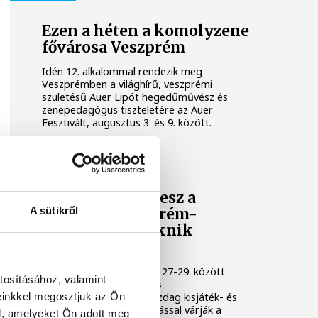
Ezen a héten a komolyzene
fővárosa Veszprém
Idén 12. alkalommal rendezik meg
Veszprémben a világhírű, veszprémi
születésű Auer Lipót hegedűművész és
zenepedagógus tiszteletére az Auer
Fesztivált, augusztus 3. és 9. között.
KULTÚRA
Osvárt Andrea lesz a
A sütikről
megújult Veszprém-
Balaton Filmpiknik
házigazdája
A Filmpikniken augusztus 27-29. között
tosításához, valamint
csaknem hatvan játék- és
einkkel megosztjuk az Ön
dokumentumfilmmel, gazdag kisjáték- és
animációs filmes válogatással várják a
l, amelyeket Ön adott meg