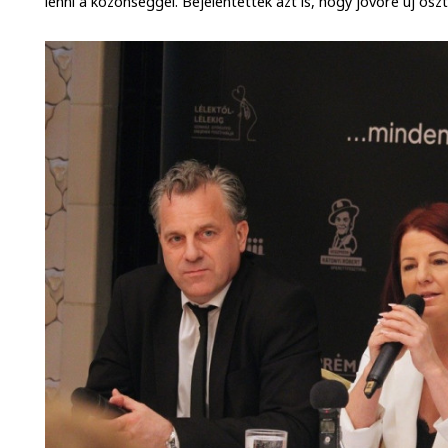
lenni a közönséggel. Bejelentették azt is, hogy jövőre új osz