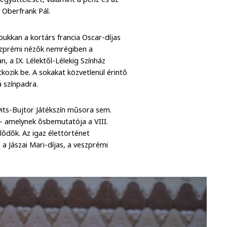
 Oberfrank Pál.
bukkan a kortárs francia Oscar-díjas
eszprémi nézők nemrégiben a
, a IX. Lélektől-Lélekig Színház
ozik be. A sokakat közvetlenül érintő
a színpadra.
its-Bujtor Játékszín műsora sem.
amelynek ősbemutatója a VIII.
klődők. Az igaz élettörténet
a Jászai Mari-díjas, a veszprémi