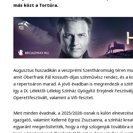
más közt a Tortúra.
Augusztus huszadikán a veszprémi Szentháromság téren mutatj
amit Oberfrank Pál Kossuth-díjas színművész rendez, és a 
a repertoáron marad. A jövő évadban is megrendezik a szín
így a IX. Lélektől-Lélekig Színház Gyógyító Erejének Fesztivál
Operettfesztivált, valamint a Vifi-fesztet.
Mint minden évadnak, a 2025/2026-osnak is külön elnevezése
igazgató, valamint Kellerné Egresi Zsuzsanna, a színház kre
egyaránt megerősítették, hogy a régi szlogenjük továbbra i