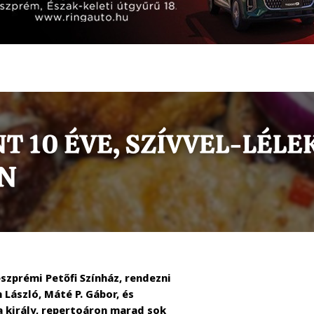
szprémi Petőfi Színház, rendezni
 László, Máté P. Gábor, és
 a király, repertoáron marad sok