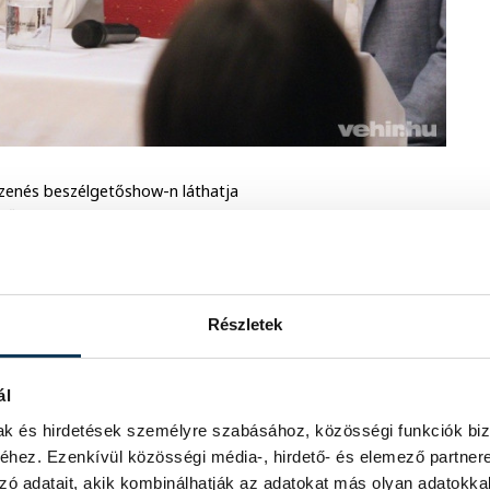
 zenés beszélgetőshow-n láthatja
t fűz Magyarországhoz, a
, vagyis az
István, a királynak
–
yszínházban – rendezője Oberfrank
Részletek
 szerepekben Nemes
Gizella) és Hirschl Laura (Réka)
ál
mak és hirdetések személyre szabásához, közösségi funkciók biz
átok. Molnár Ferenc
Az ördög
című
hez. Ezenkívül közösségi média-, hirdető- és elemező partner
s-fordulatos cselekményével, valamint
zó adatait, akik kombinálhatják az adatokat más olyan adatokka