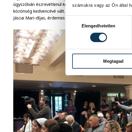
úgyszólván észrevétlenül közvetített tanulságaival egykettő
számukra vagy az Ön által ha
közönség kedvencévé vált. A Veszprémi Petőfi Színház adapt
Jászai Mari-díjas, érdemes és kiváló művész rendezi.
Hozzájárulás kiválasztása
Elengedhetetlen
Megtagad