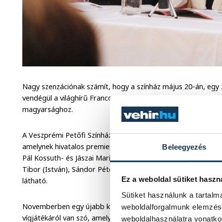
Nagy szenzációnak számít, hogy a színház május 20-án, egy
vendégül a világhírű Franco Nerót, akit különleges kapcsola
magyarsághoz.
A Veszprémi Petőfi Színház első nagyszínházi bemutatójának
amelynek hivatalos premierjére októberben kerül sor a Nag
Beleegyezés
Pál Kossuth- és Jászai Mari-díjas érdemes művész. A főbb
Tibor (István), Sándor Péter (Koppány), Szederjesi Teodóra (
Ez a weboldal sütiket haszn
látható.
Sütiket használunk a tartal
Novemberben egy újabb klasszikust láthatnak a színházbar
weboldalforgalmunk elemzésé
vígjátékáról van szó, amely különleges alapötletével, pörgő
weboldalhasználatra vonatko