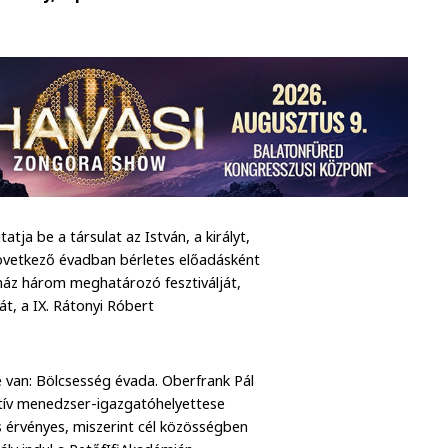
a be a társulat az István, a királyt,
következő évadban bérletes előadásként
ház három meghatározó fesztiválját,
ját, a IX. Rátonyi Róbert
 van: Bölcsesség évada. Oberfrank Pál
atív menedzser-igazgatóhelyettese
s érvényes, miszerint cél közösségben