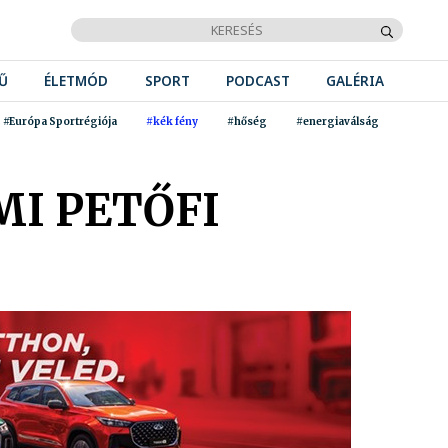
Ű
ÉLETMÓD
SPORT
PODCAST
GALÉRIA
#Európa Sportrégiója
#kék fény
#hőség
#energiaválság
MI PETŐFI