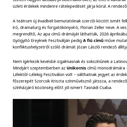
üzleti érdekek mindenre rátelepedését járja körül. A rendező
A teátrum új évadbeli bemutatóinak szerzői között ismét fel
író, dramaturg és forgatókönyvíró, Florian Zeller neve. A v
megrendítő, Az apa című drámáját láthatták, 2026 áprilisában
Gyógyító Erejének Fesztiválján pedig
A fiú című
műve mutatk
konfliktushelyzetről szóló drámát Józan László rendező állítj
Nem ígérkezik kevésbé izgalmasnak és sokszínűnek a Latinov
Mindjárt szeptemberben az
Unikornis
című monodrámára – 
Lélektől-Lélekig Fesztiválon volt – válthatnak jegyet az érde
főszerepét Szorcsik Kriszta színművésznő játssza, a rendező 
színházjáró közönség előtt jól ismert Tasnádi Csaba.