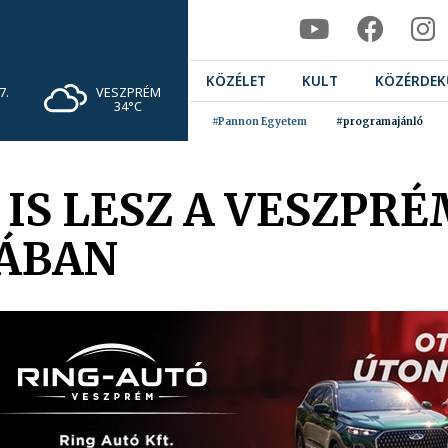
KÖZÉLET
KULT
KÖZÉRDEK
VESZPRÉM
7.
34°C
#Pannon Egyetem
#programajánló
 IS LESZ A VESZPRÉ
DÁBAN