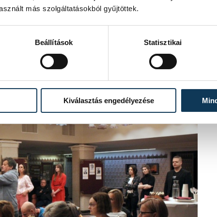
re a magyar, valamint a nemzetközi
sznált más szolgáltatásokból gyűjtöttek.
ációját Rátóti Zoltán Kossuth- és
Beállítások
Statisztikai
Kiválasztás engedélyezése
Min