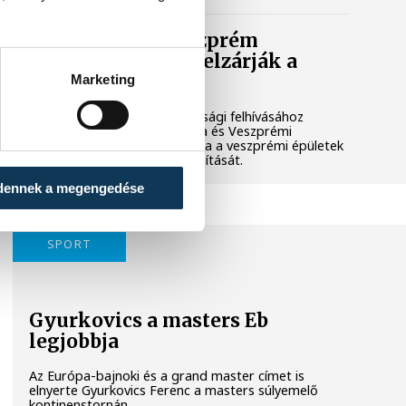
Lekapcsolják Veszprém
díszkivilágítását, elzárják a
szökőkutakat
Marketing
A kormány energiatakarékossági felhívásához
csatlakozva Veszprém városa és Veszprémi
Főegyházmegye is lekapcsolta a veszprémi épületek
és nevezetességek díszkivilágítását.
dennek a megengedése
SPORT
Gyurkovics a masters Eb
legjobbja
Az Európa-bajnoki és a grand master címet is
elnyerte Gyurkovics Ferenc a masters súlyemelő
kontinenstornán.