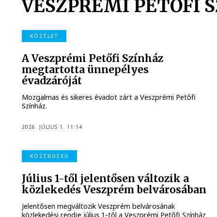
VESZPRÉMI PETŐFI 
KÖZÉLET
A Veszprémi Petőfi Színház
megtartotta ünnepélyes
évadzáróját
Mozgalmas és sikeres évadot zárt a Veszprémi Petőfi
Színház.
2026. JÚLIUS 1. 11:14
KÖZÉRDEKŰ
Július 1-től jelentősen változik a
közlekedés Veszprém belvárosában
Jelentősen megváltozik Veszprém belvárosának
közlekedési rendje július 1-től a Veszprémi Petőfi Színház