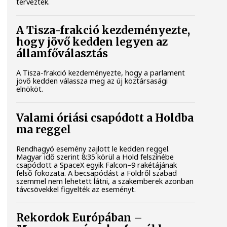
tervezték.
A Tisza-frakció kezdeményezte,
hogy jövő kedden legyen az
államfőválasztás
A Tisza-frakció kezdeményezte, hogy a parlament
jövő kedden válassza meg az új köztársasági
elnököt.
Valami óriási csapódott a Holdba
ma reggel
Rendhagyó esemény zajlott le kedden reggel.
Magyar idő szerint 8:35 körül a Hold felszínébe
csapódott a SpaceX egyik Falcon–9 rakétájának
felső fokozata. A becsapódást a Földről szabad
szemmel nem lehetett látni, a szakemberek azonban
távcsövekkel figyelték az eseményt.
Rekordok Európában –