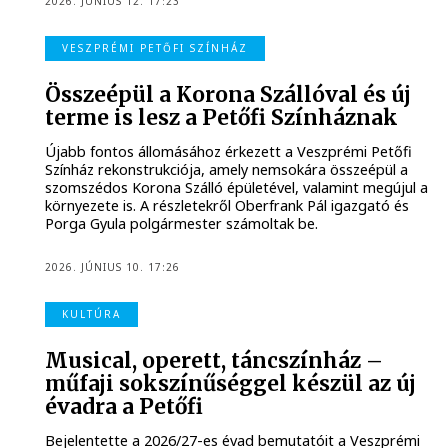
2026. JÚNIUS 12. 17:23
VESZPRÉMI PETŐFI SZÍNHÁZ
Összeépül a Korona Szállóval és új
terme is lesz a Petőfi Színháznak
Újabb fontos állomásához érkezett a Veszprémi Petőfi
Színház rekonstrukciója, amely nemsokára összeépül a
szomszédos Korona Szálló épületével, valamint megújul a
környezete is. A részletekről Oberfrank Pál igazgató és
Porga Gyula polgármester számoltak be.
2026. JÚNIUS 10. 17:26
KULTÚRA
Musical, operett, táncszínház –
műfaji sokszínűséggel készül az új
évadra a Petőfi
Bejelentette a 2026/27-es évad bemutatóit a Veszprémi