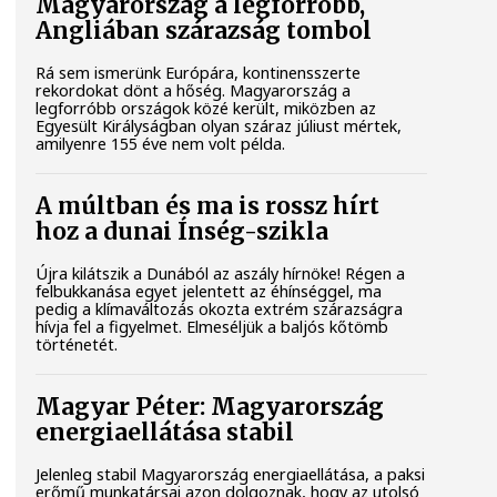
Magyarország a legforróbb,
Angliában szárazság tombol
Rá sem ismerünk Európára, kontinensszerte
rekordokat dönt a hőség. Magyarország a
legforróbb országok közé került, miközben az
Egyesült Királyságban olyan száraz júliust mértek,
amilyenre 155 éve nem volt példa.
A múltban és ma is rossz hírt
hoz a dunai Ínség-szikla
Újra kilátszik a Dunából az aszály hírnöke! Régen a
felbukkanása egyet jelentett az éhínséggel, ma
pedig a klímaváltozás okozta extrém szárazságra
hívja fel a figyelmet. Elmeséljük a baljós kőtömb
történetét.
Magyar Péter: Magyarország
energiaellátása stabil
Jelenleg stabil Magyarország energiaellátása, a paksi
erőmű munkatársai azon dolgoznak, hogy az utolsó