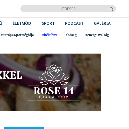
Ű
ÉLETMÓD
SPORT
PODCAST
GALÉRIA
#Európa Sportrégiója
#kék fény
#hőség
#energiaválság