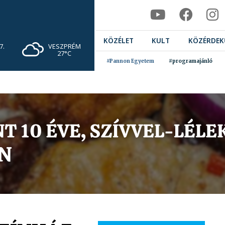
KÖZÉLET
KULT
KÖZÉRDEK
VESZPRÉM
7.
27°C
#Pannon Egyetem
#programajánló