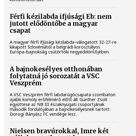
Férfi kézilabda ifjúsági Eb: nem
jutott elődöntőbe a magyar
csapat
A magyar férfi ifjúsági kézilabda-válogatott 32-27-re
kikapott Szlovéniától a belgrádi korosztályos
Európa-bajnokság csütörtöki negyeddöntőjében.
A bajnokesélyes otthonában
folytatná jó sorozatát a VSC
Veszprém
A VSC Veszprém férfi labdarúgócsapata szombaton
újabb komoly erőfelmérő előtt áll: Gunther Zsolt
együttese az NB III északnyugati csoportjának
második fordulójában a bajnokesélyesnek tartott
Dorogi Bányász FC vendége lesz.
Nielsen bravúrokkal, Imre két