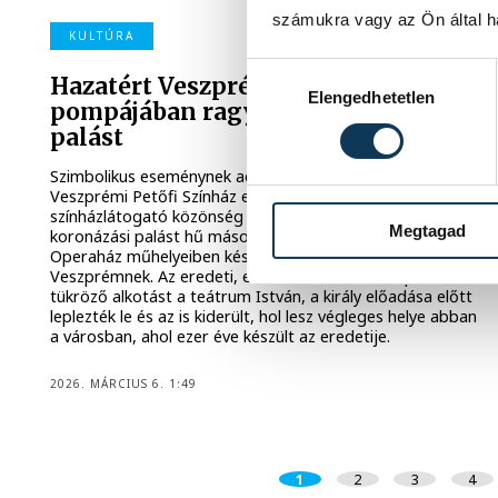
számukra vagy az Ön által ha
KULTÚRA
Hozzájárulás kiválasztása
Hazatért Veszprémbe az eredeti
Elengedhetetlen
pompájában ragyogó koronázási
palást
Szimbolikus eseménynek adott otthont csütörtök este a
Veszprémi Petőfi Színház előcsarnoka, ahol a
színházlátogató közönség előtt mutatták be a magyar
Megtagad
koronázási palást hű másolatát, ami Magyar Állami
Operaház műhelyeiben készült el és ajándékoztak
Veszprémnek. Az eredeti, ezer évvel ezelőtti állapotot
tükröző alkotást a teátrum István, a király előadása előtt
leplezték le és az is kiderült, hol lesz végleges helye abban
a városban, ahol ezer éve készült az eredetije.
2026. MÁRCIUS 6. 1:49
1
2
3
4