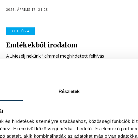
2026. ÁPRILIS 17. 21:28
KULTÚRA
Emlékekből irodalom
A „Mesélj nekünk!” címmel meghirdetett felhívás
különleges utazásra hívta a veszprémi nyugdíjasokat, arra
ösztönözve őket, hogy vessék papírra életük
legmeghatározóbb, legemlékezetesebb vagy éppen a
szerintük leginkább tanulságos történeteit. A beérkezett
pályaművekből szerdán tartottak megható felolvasóestet
a Veszprémi Petőfi Színházban. Itt viszont nem ért véget
Részletek
a projekt, a tervek szerint kiadvány és hangoskönyv is
készül majd a történetekből.
ál
2026. MÁRCIUS 12. 12:15
mak és hirdetések személyre szabásához, közösségi funkciók biz
hez. Ezenkívül közösségi média-, hirdető- és elemező partner
zó adatait, akik kombinálhatják az adatokat más olyan adatokka