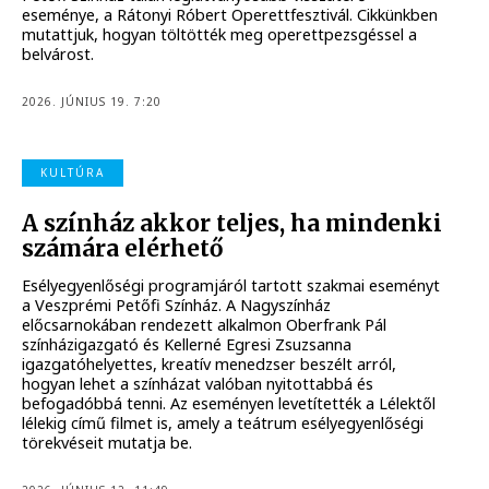
eseménye, a Rátonyi Róbert Operettfesztivál. Cikkünkben
mutattjuk, hogyan töltötték meg operettpezsgéssel a
belvárost.
2026. JÚNIUS 19. 7:20
KULTÚRA
A színház akkor teljes, ha mindenki
számára elérhető
Esélyegyenlőségi programjáról tartott szakmai eseményt
a Veszprémi Petőfi Színház. A Nagyszínház
előcsarnokában rendezett alkalmon Oberfrank Pál
színházigazgató és Kellerné Egresi Zsuzsanna
igazgatóhelyettes, kreatív menedzser beszélt arról,
hogyan lehet a színházat valóban nyitottabbá és
befogadóbbá tenni. Az eseményen levetítették a Lélektől
lélekig című filmet is, amely a teátrum esélyegyenlőségi
törekvéseit mutatja be.