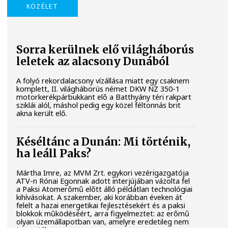
KÖZÉLET
Sorra kerülnek elő világháborús
leletek az alacsony Dunából
A folyó rekordalacsony vízállása miatt egy csaknem
komplett, II. világháborús német DKW NZ 350-1
motorkerékpárbukkant elő a Batthyány téri rakpart
sziklái alól, máshol pedig egy közel féltonnás brit
akna került elő.
Késéltánc a Dunán: Mi történik,
ha leáll Paks?
Mártha Imre, az MVM Zrt. egykori vezérigazgatója
ATV-n Rónai Egonnak adott interjújában vázolta fel
a Paksi Atomerőmű előtt álló példátlan technológiai
kihívásokat. A szakember, aki korábban éveken át
felelt a hazai energetikai fejlesztésekért és a paksi
blokkok működéséért, arra figyelmeztet: az erőmű
olyan üzemállapotban van, amelyre eredetileg nem