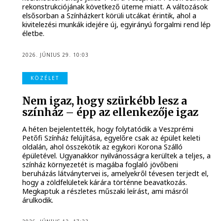
rekonstrukciójának következő üteme miatt. A változások
elsősorban a Színházkert körüli utcákat érintik, ahol a
kivitelezési munkák idejére új, egyirányú forgalmi rend lép
életbe.
2026. JÚNIUS 29. 10:03
KÖZÉLET
Nem igaz, hogy szürkébb lesz a
színház – épp az ellenkezője igaz
A héten bejelentették, hogy folytatódik a Veszprémi
Petőfi Színház felújítása, egyelőre csak az épület keleti
oldalán, ahol összekötik az egykori Korona Szálló
épületével. Ugyanakkor nyilvánosságra kerültek a teljes, a
színház környezetét is magába foglaló jövőbeni
beruházás látványtervei is, amelyekről tévesen terjedt el,
hogy a zöldfelületek kárára történne beavatkozás.
Megkaptuk a részletes műszaki leírást, ami másról
árulkodik.