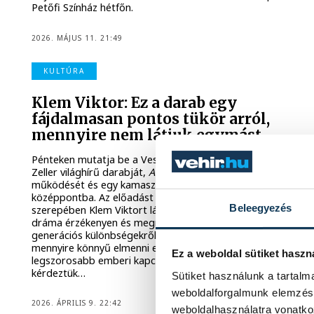
Petőfi Színház hétfőn.
2026. MÁJUS 11. 21:49
KULTÚRA
Klem Viktor: Ez a darab egy
fájdalmasan pontos tükör arról,
mennyire nem látjuk egymást
Pénteken mutatja be a Veszprémi Petőfi Színház Florian
Zeller világhírű darabját,
A fiú
t, amely egy család furcsa
működését és egy kamasz fiú lelki válságát állítja a
középpontba. Az előadást Józan László rendezi, Pierre
Beleegyezés
szerepében Klem Viktort láthatjuk. A kortárs családi
dráma érzékenyen és megrendítő pontossággal beszél
generációs különbségekről, szülői felelősségről és arról,
mennyire könnyű elmenni egymás mellett – még a
Ez a weboldal sütiket haszn
legszorosabb emberi kapcsolatokban is. Klem Viktort
kérdeztük…
Sütiket használunk a tartal
weboldalforgalmunk elemzésé
2026. ÁPRILIS 9. 22:42
weboldalhasználatra vonatko