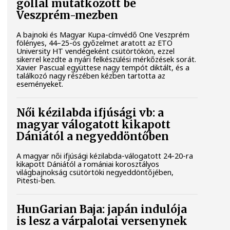
góllal mutatkozott be
Veszprém-mezben
A bajnoki és Magyar Kupa-címvédő One Veszprém
fölényes, 44–25-ös győzelmet aratott az ETO
University HT vendégeként csütörtökön, ezzel
sikerrel kezdte a nyári felkészülési mérkőzések sorát.
Xavier Pascual együttese nagy tempót diktált, és a
találkozó nagy részében kézben tartotta az
eseményeket.
Női kézilabda ifjúsági vb: a
magyar válogatott kikapott
Dániától a negyeddöntőben
A magyar női ifjúsági kézilabda-válogatott 24-20-ra
kikapott Dániától a romániai korosztályos
világbajnokság csütörtöki negyeddöntőjében,
Pitesti-ben.
HunGarian Baja: japán indulója
is lesz a várpalotai versenynek