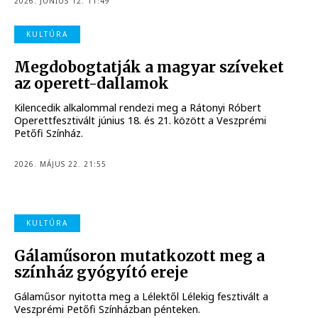
2026. JÚNIUS 12. 11:49
KULTÚRA
Megdobogtatják a magyar szíveket
az operett-dallamok
Kilencedik alkalommal rendezi meg a Rátonyi Róbert
Operettfesztivált június 18. és 21. között a Veszprémi
Petőfi Színház.
2026. MÁJUS 22. 21:55
KULTÚRA
Gálaműsoron mutatkozott meg a
színház gyógyító ereje
Gálaműsor nyitotta meg a Lélektől Lélekig fesztivált a
Veszprémi Petőfi Színházban pénteken.