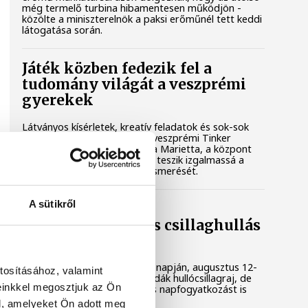
még termelő turbina hibamentesen működjön -
közölte a miniszterelnök a paksi erőműnél tett keddi
látogatása során.
Játék közben fedezik fel a
tudomány világát a veszprémi
gyerekek
Látványos kísérletek, kreatív feladatok és sok-sok
élmény várja a gyerekeket a veszprémi Tinker
Labsben. Videónkban Balassa Marietta, a központ
vezetője mutatja be, hogyan teszik izgalmassá a
természettudományok megismerését.
A sütikről
Augusztus 12-én
napfogyatkozás és csillaghullás
is vár ránk
Az év legsűrűbb csillagászati napján, augusztus 12-
tosításához, valamint
én éjjel tetőzik majd a Perseidák hullócsillagraj, de
einkkel megosztjuk az Ön
ugyanezen a napon részleges napfogyatkozást is
meg lehet majd figyelni.
l, amelyeket Ön adott meg