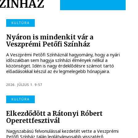
SZÍNHÁZ
KULTÚRA
Nyáron is mindenkit vár a
Veszprémi Petőfi Színház
A Veszprémi Petőfi Színháznál hagyomány, hogy a nyári
időszakban sem hagyja színházi élmények nélkül a
közönséget. Idén is nagy érdeklődésre számot tartó
előadásokkal készül az év legmelegebb hónapjaira.
2026. JÚLIUS 1. 9:57
KULTÚRA
Elkezdődött a Rátonyi Róbert
Operettfesztivál
Nagyszabású felvonulással kezdetét vette a Veszprémi
Petőfi Színház talán leglátványosabb visszatérő